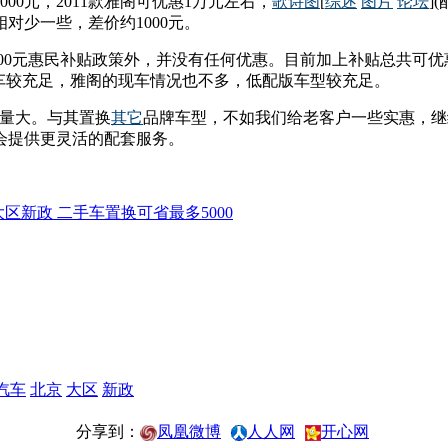
00元，2011款雅阁可优惠1万元左右，
歌诗图
[
综述
图片
论坛
]
对少一些，差价约1000元。
00元惠民补贴政策外，并没有任何优惠。目前加上补贴总共可优惠
现车较充足，雅阁的现车情况也不多，低配版车型较充足。
求量大。与其置换
其它
品牌车型，不如我们给老客户一些实惠，继
会提供更灵活的配套服务。
汽车
北京
大区
新政
分享到：
凤凰微博
人人网
开心网