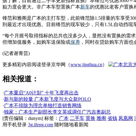
据了解，目前通过二手车更新指标置换广本锋范可优惠3000～40
贴力度会更大。非广本车型置换广本
新车
的优惠比老客户置换相
锋范和雅阁是广本的主打车型，此前锋范除1.5排量的车享受30
到最近才出现优惠。目前锋范的现车较少，只有1.5L自动挡
“每个月摇号取得指标的总共也没多少人，显然没有置换的需
些增加值服务，如购车送保险或
保养
，同时在贷款购车方面也
(记者谢青芸)
更多精彩内容阅读登录京华网（
www.jinghua.cn
）
相关报道：
·
广本重启“A0计划” 十年飞度再出击
·
新与新的较量 广本新飞度与大众新POLO
·
广本不排除为理念单独打造销售网络
·
独家：广本生产副部长李文英或调任广汽吉奥副总
[责任编辑：dunym]
标签：
广本
二手车
置换
雅阁
省钱
凤凰网
用手机登录
3g.ifeng.com
随时随地看新闻