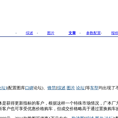
综述
图片
文章
参数配置
报
论坛
]
(配置图库
口碑
论坛)、
锋范
[
综述
图片
论坛
]等
车型
均出现了
体是获得更新指标的客户，根据这样一个特殊市场情况，广本厂
标的新客户也可享受优惠价格购车，但成交价格略高于通过置换购车