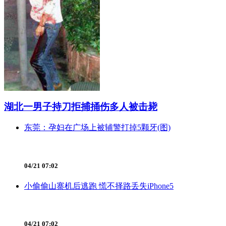
湖北一男子持刀拒捕捅伤多人被击毙
东莞：孕妇在广场上被辅警打掉5颗牙(图)
04/21 07:02
小偷偷山寨机后逃跑 慌不择路丢失iPhone5
04/21 07:02