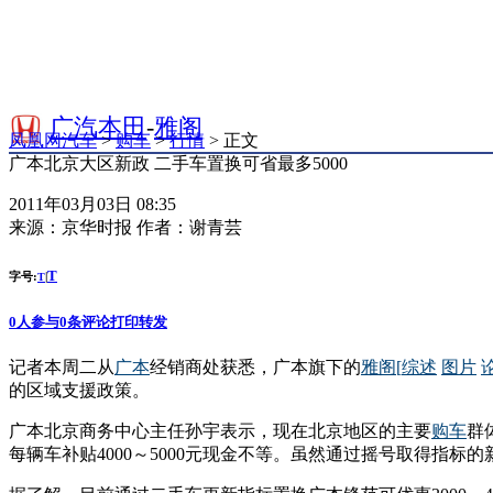
广汽本田
-
雅阁
凤凰网汽车
>
购车
>
行情
> 正文
广本北京大区新政 二手车置换可省最多5000
2011年03月03日 08:35
来源：
京华时报
作者：
谢青芸
T
字号:
|
T
0
人参与
0
条评论
打印
转发
记者本周二从
广本
经销商处获悉，广本旗下的
雅阁
[
综述
图片
的区域支援政策。
广本北京商务中心主任孙宇表示，现在北京地区的主要
购车
群
每辆车补贴4000～5000元现金不等。虽然通过摇号取得指