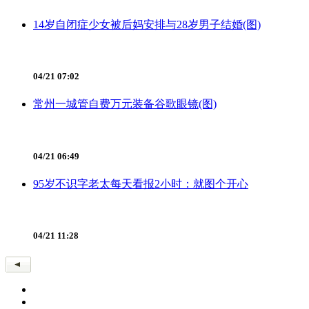
14岁自闭症少女被后妈安排与28岁男子结婚(图)
04/21 07:02
常州一城管自费万元装备谷歌眼镜(图)
04/21 06:49
95岁不识字老太每天看报2小时：就图个开心
04/21 11:28