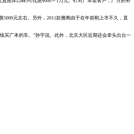
(配置图库口碑)可优惠9000～1万元。针对广本老客户，厂方的补
5000元左右。另外，2011款雅阁由于在年前刚上市不久，直
续买广本的车。”孙宇说。此外，北京大区近期还会牵头出台一