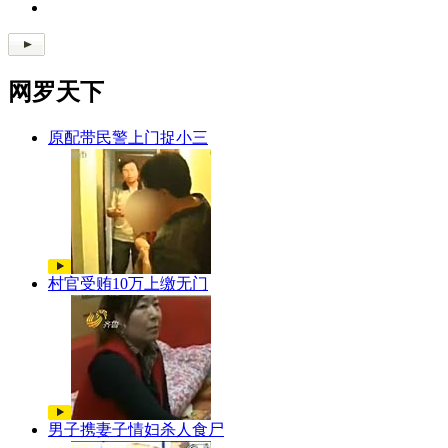
网罗天下
原配带民警上门捉小三
村官受贿10万上缴无门
男子携妻子情妇杀人食尸