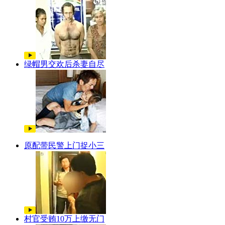
绿帽男交欢后杀妻自尽
原配带民警上门捉小三
村官受贿10万上缴无门