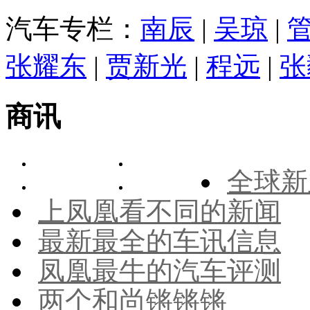
汽车专栏：
南辰
|
吴琼
|
张耀东
|
贾新光
|
程远
|
张
商讯
全球新
上凤凰看不同的新闻
最新最全的车讯信息
凤凰最牛的汽车评测
两个和尚锵锵锵