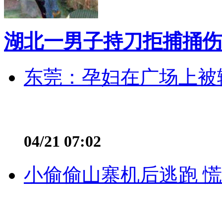
湖北一男子持刀拒捕捅伤
东莞：孕妇在广场上被辅
04/21 07:02
小偷偷山寨机后逃跑 慌不