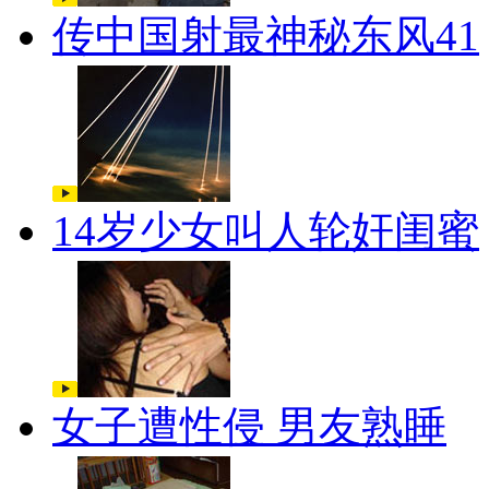
传中国射最神秘东风41
14岁少女叫人轮奸闺蜜
女子遭性侵 男友熟睡