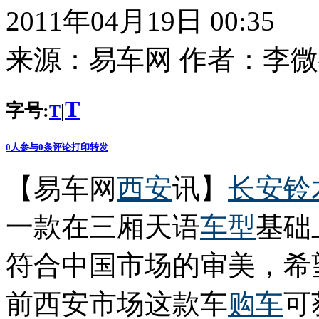
2011年04月19日 00:35
来源：
易车网
作者：
李微
T
字号:
|
T
0
人参与
0
条评论
打印
转发
【易车网
西安
讯】
长安
铃
一款在三厢天语
车型
基础
符合中国市场的审美，希
前西安市场这款车
购车
可