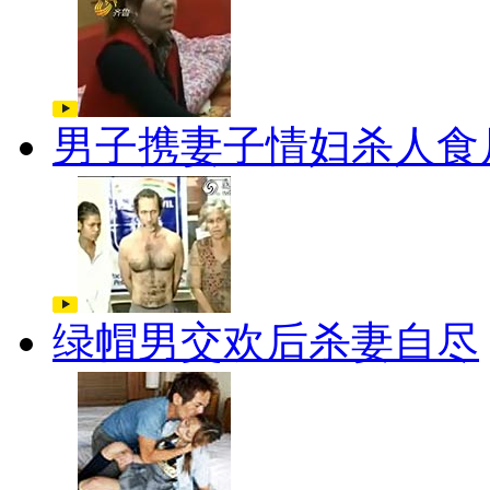
男子携妻子情妇杀人食
绿帽男交欢后杀妻自尽