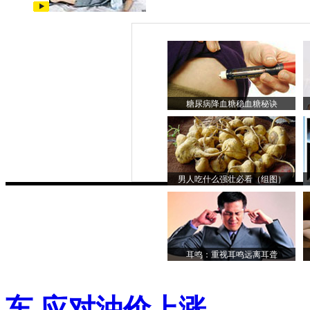
糖尿病降血糖稳血糖秘诀
男人吃什么强壮必看（组图）
耳鸣：重视耳鸣远离耳聋
车 应对油价上涨