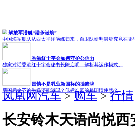
解放军潜艇“猎杀潜航”
中国海军舰队从西太平洋演练归来，自卫队研判潜艇究竟在哪
香港红十字会如何守护公信力
独家对话香港红十字会秘书长陈启明，解析其运作模式。
国情不是乳业新国标的挡箭牌
新国标之下的牛奶还能喝吗？低标准真的是国情使然？
凤凰网汽车
>
购车
>
行情
长安铃木天语尚悦西安