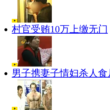
村官受贿10万上缴无门
男子携妻子情妇杀人食