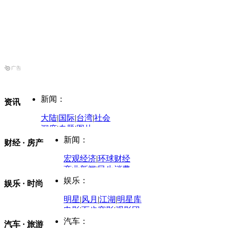
新闻：
资讯
大陆
|
国际
|
台湾
|
社会
深度
|
专题
|
图片
中国政要资料库
新闻：
财经 · 房产
评论：
宏观经济
|
环球财经
商业新闻
|
民生消费
时事开讲
娱乐：
娱乐 · 时尚
评论：
军事：
明星
|
风月
|
江湖
|
明星库
商业评论
|
宏观分析
电影
|
百步穿影
|
观影团
防务观察
|
防务写真
金融观察
|
财知道
星座
|
塔罗
|
演出
汽车：
汽车 · 旅游
中国军情
|
环球军情