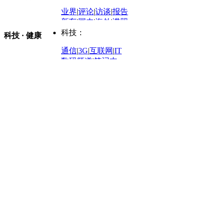
外媒视角
凤凰网·非常道
|
星光邦
业界
|
评论
|
访谈
|
报告
体育：
股票：
时尚：
新车
|
国内
|
海外
|
谍照
购车
|
导购
|
试驾
|
图解
科技：
NBA
|
CBA
|
大局观
科技 · 健康
炒股大赛
|
图解资金流向
时装
|
美容
|
美体
|
论坛
文化
|
人文
|
酷车
|
游记
中超
|
国际足球
|
图片
投资观察
|
龙虎榜点评
化妆品库
|
试用中心
通信
|
3G
|
互联网
|
IT
用车
|
专栏
|
二手车
黑马追踪
|
明星分析师
情感
|
奢侈品
|
图片
数码频道
|
笔记本
历史：
赛事
|
城市站
|
经销商
时尚品牌库
科技专题
|
探索
论坛
|
报价库
|
图片库
理财：
轶闻秘档
|
历史映像室
健康：
历史专题
|
民间说史
城市：
基金
|
理财
|
银行
|
保险
外汇
|
期货
|
黄金
养生
|
食疗
|
心理
|
疾病
文化：
对话
|
专栏
|
城市之星
收藏
|
职场
热点
|
论坛
|
找大夫
陕西
|
河南
|
广州
|
重庆
文化时评
|
文坛往事
图库
|
百科
|
疾病查询
青岛
|
福州
|
厦门
|
宁波
房产：
人文轶闻
|
文化热点
专题
|
卡路里计算器
辽宁
|
山东
|
天津
视频
|
健康无小事
资讯
|
政策
|
市场
|
专题
教育：
旅游：
高清大图
|
豪宅
|
家居
建筑
|
风水
|
访谈
|
置业
高考
|
公务员
|
考研
百家迹忆
|
全球GO
|
专题
房企
|
曝光
|
新盘
|
公寓
育人者
|
教育投诉
游中感动
|
红酒美食
别墅
|
商业
|
旅游
|
海外
出境游
|
国内游
|
周边游
养老
|
热帖
|
宅男宅女
列国志
|
九州记
|
浮生闲
景点大全
|
高清大图