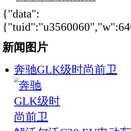
{"data":
{"tuid":"u3560060","w":640
新闻图片
奔驰GLK级时尚前卫