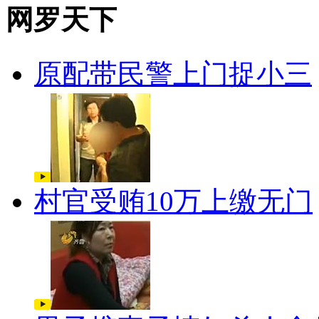
网罗天下
原配带民警上门捉小三
村官受贿10万上缴无门