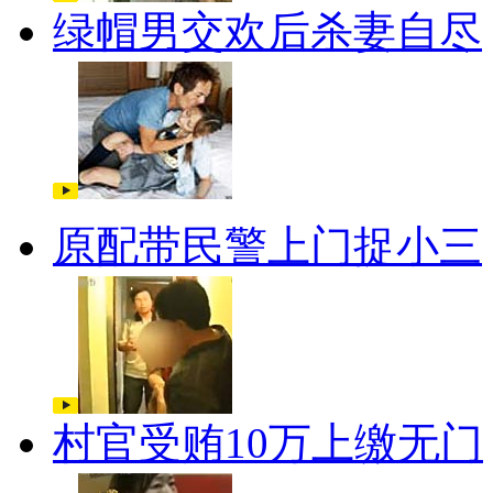
绿帽男交欢后杀妻自尽
原配带民警上门捉小三
村官受贿10万上缴无门