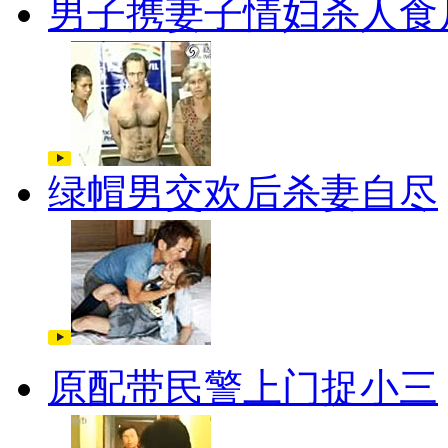
男子携妻子情妇杀人食
绿帽男交欢后杀妻自尽
原配带民警上门捉小三