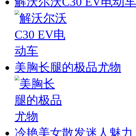
解沃尔沃C30 EV电动
美胸长腿的极品尤物
冷艳美女散发迷人魅力