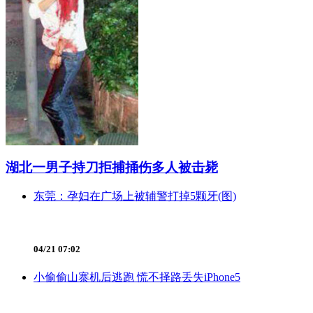
湖北一男子持刀拒捕捅伤多人被击毙
东莞：孕妇在广场上被辅警打掉5颗牙(图)
04/21 07:02
小偷偷山寨机后逃跑 慌不择路丢失iPhone5