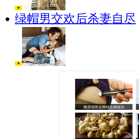
绿帽男交欢后杀妻自尽
糖尿病降血糖稳血糖秘诀