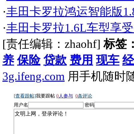
·
丰田卡罗拉鸿运智能版1.8
·
丰田卡罗拉1.6L车型享受
[责任编辑：zhaohf]
标签
养
保险
贷款
费用
现车
经
3g.ifeng.com
用手机随时
[查看跟帖]
我要跟帖
0
人参与
0
条评论
用户名
密码