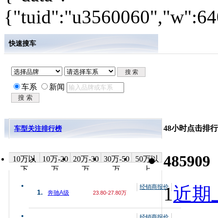
{"tuid":"u3560060","w":640
快速搜车
车系
新闻
48小时点击排行
车型关注排行榜
485909
10万以
10万-20
20万-30
30万-50
50万以
下
万
万
万
上
经销商报价
1
近期上
1.
奔驰A级
23.80-27.80万
经销商报价