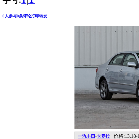
字号:
|
T
0
人参与
0
条评论
打印
转发
价格:13.18-
一汽丰田
-
卡罗拉