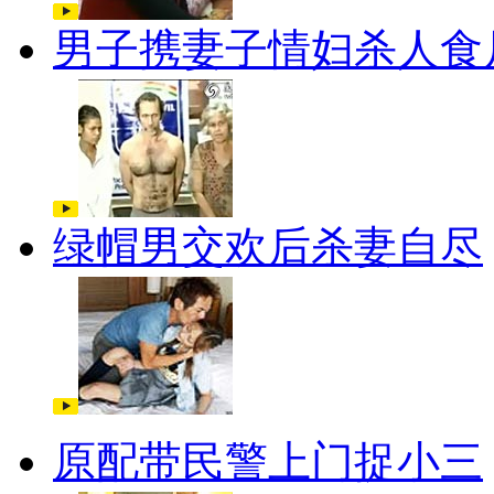
男子携妻子情妇杀人食
绿帽男交欢后杀妻自尽
原配带民警上门捉小三