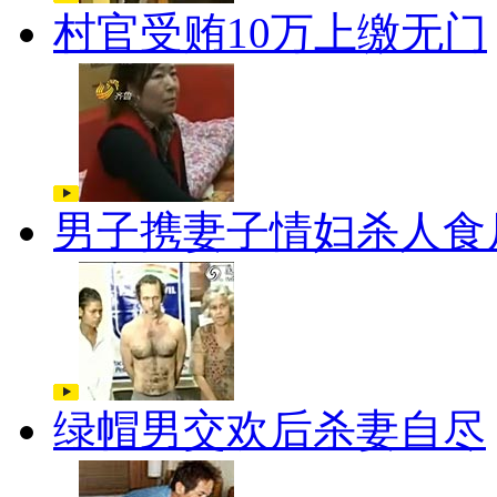
村官受贿10万上缴无门
男子携妻子情妇杀人食
绿帽男交欢后杀妻自尽