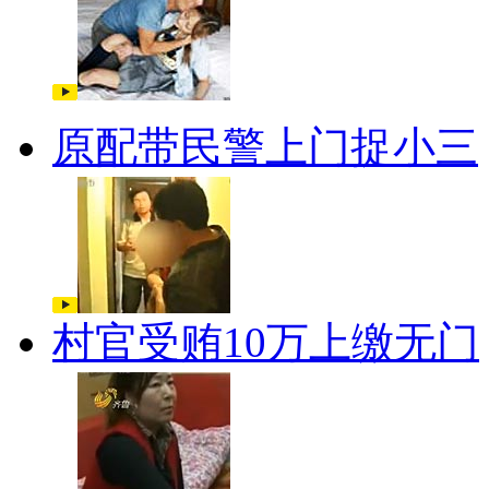
原配带民警上门捉小三
村官受贿10万上缴无门