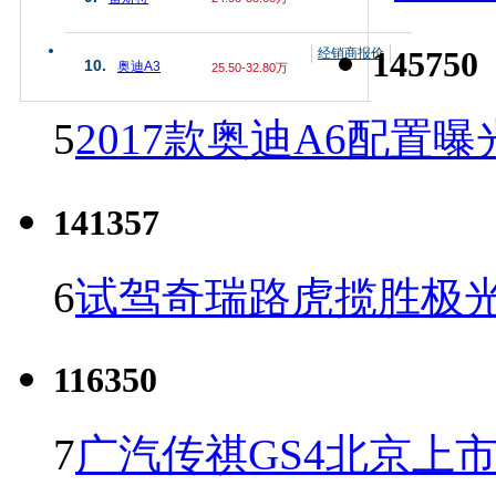
145750
经销商报价
10.
奥迪A3
25.50-32.80万
5
2017款奥迪A6配置曝
141357
6
试驾奇瑞路虎揽胜极光
116350
7
广汽传祺GS4北京上市 