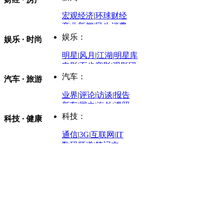
评论：
宏观经济
|
环球财经
商业新闻
|
民生消费
时事开讲
娱乐：
娱乐 · 时尚
评论：
军事：
明星
|
风月
|
江湖
|
明星库
商业评论
|
宏观分析
电影
|
百步穿影
|
观影团
防务观察
|
防务写真
金融观察
|
财知道
星座
|
塔罗
|
演出
汽车：
汽车 · 旅游
中国军情
|
环球军情
外媒视角
凤凰网·非常道
|
星光邦
业界
|
评论
|
访谈
|
报告
体育：
股票：
时尚：
新车
|
国内
|
海外
|
谍照
购车
|
导购
|
试驾
|
图解
科技：
NBA
|
CBA
|
大局观
科技 · 健康
炒股大赛
|
图解资金流向
时装
|
美容
|
美体
|
论坛
文化
|
人文
|
酷车
|
游记
中超
|
国际足球
|
图片
投资观察
|
龙虎榜点评
化妆品库
|
试用中心
通信
|
3G
|
互联网
|
IT
用车
|
专栏
|
二手车
黑马追踪
|
明星分析师
情感
|
奢侈品
|
图片
数码频道
|
笔记本
历史：
赛事
|
城市站
|
经销商
时尚品牌库
科技专题
|
探索
论坛
|
报价库
|
图片库
理财：
轶闻秘档
|
历史映像室
健康：
历史专题
|
民间说史
城市：
基金
|
理财
|
银行
|
保险
外汇
|
期货
|
黄金
养生
|
食疗
|
心理
|
疾病
文化：
对话
|
专栏
|
城市之星
收藏
|
职场
热点
|
论坛
|
找大夫
陕西
|
河南
|
广州
|
重庆
文化时评
|
文坛往事
图库
|
百科
|
疾病查询
青岛
|
福州
|
厦门
|
宁波
房产：
人文轶闻
|
文化热点