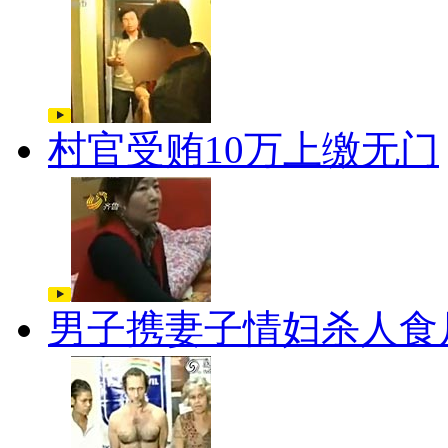
村官受贿10万上缴无门
男子携妻子情妇杀人食