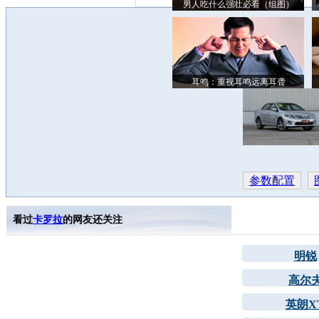
男人吃什么强壮必看（组图）
耳鸣：重视耳鸣远离耳聋
参数配置
看过
卡罗拉
的网友还关注
明锐
高尔
英朗X