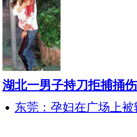
湖北一男子持刀拒捕捅伤
东莞：孕妇在广场上被辅