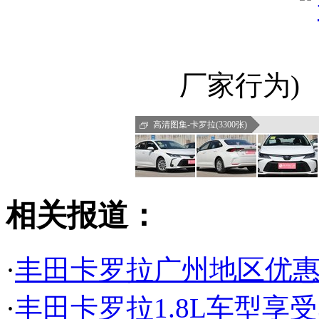
厂家行为)
高清图集-卡罗拉(3300张)
相关报道：
·
丰田卡罗拉广州地区优惠8
·
丰田卡罗拉1.8L车型享受