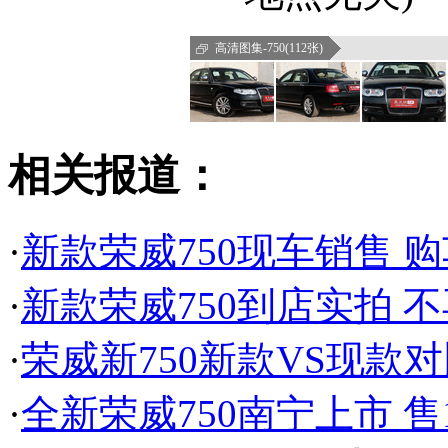
高清图集-750(112张)
相关报道：
·
新款荣威750现车销售 购
·
新款荣威750到店实拍 
·
荣威新750新款VS现款
·
全新荣威750南宁上市 售16.