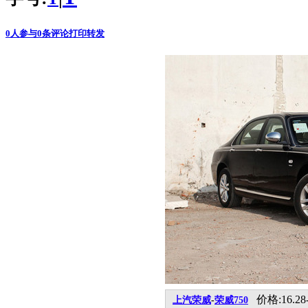
0
人参与
0
条评论
打印
转发
价格:16.28-
上汽荣威
-
荣威750