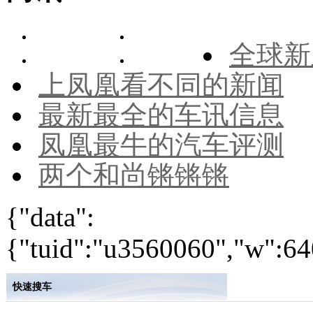
全球新
上凤凰看不同的新闻
最新最全的车讯信息
凤凰最牛的汽车评测
两个和尚锵锵锵
{"data":
{"tuid":"u3560060","w":640
快速搜车