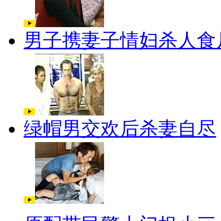
男子携妻子情妇杀人食
绿帽男交欢后杀妻自尽