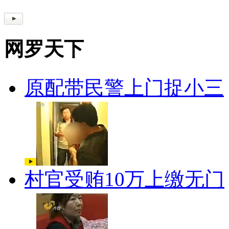
网罗天下
原配带民警上门捉小三
村官受贿10万上缴无门