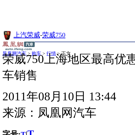
上汽荣威
-
荣威750
凤凰网汽车
>
购车
>
行情
> 正文
荣威750上海地区最高优惠2
车销售
2011年08月10日 13:44
来源：
凤凰网汽车
T
字号:
|
T