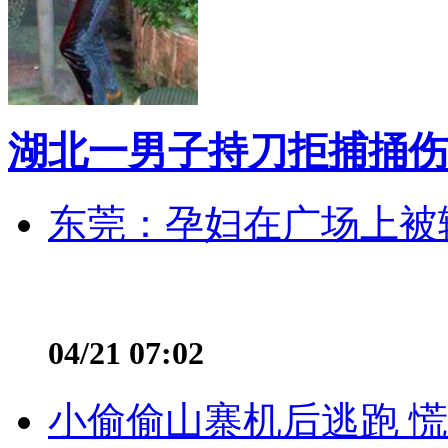
湖北一男子持刀拒捕捅伤
东莞：孕妇在广场上被辅
04/21 07:02
小偷偷山寨机后逃跑 慌不