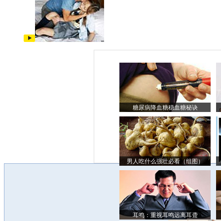
糖尿病降血糖稳血糖秘诀
男人吃什么强壮必看（组图）
耳鸣：重视耳鸣远离耳聋