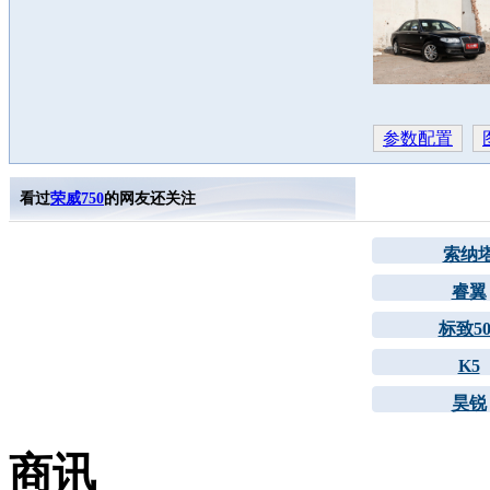
参数配置
看过
荣威750
的网友还关注
索纳
睿翼
标致50
K5
昊锐
商讯