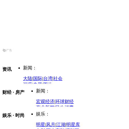
新闻：
资讯
大陆
|
国际
|
台湾
|
社会
深度
|
专题
|
图片
中国政要资料库
新闻：
财经 · 房产
评论：
宏观经济
|
环球财经
商业新闻
|
民生消费
时事开讲
娱乐：
娱乐 · 时尚
评论：
军事：
明星
|
风月
|
江湖
|
明星库
商业评论
|
宏观分析