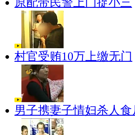
原配带民警上门捉小三
村官受贿10万上缴无门
男子携妻子情妇杀人食