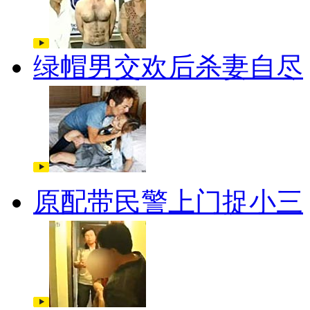
绿帽男交欢后杀妻自尽
原配带民警上门捉小三