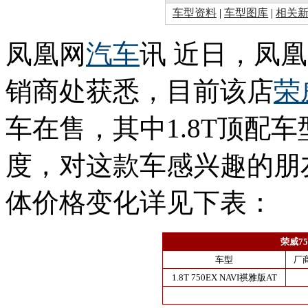
车型资料
|
车型图库
|
相关
凤凰网
汽车
讯 近日，凤
销商处获悉，目前该店
荣
车在售，其中1.8T顶配车
度，对这款车感兴趣的朋
体价格变化详见下表：
荣威7
车型
厂
1.8T 750EX NAVI祺雅版AT