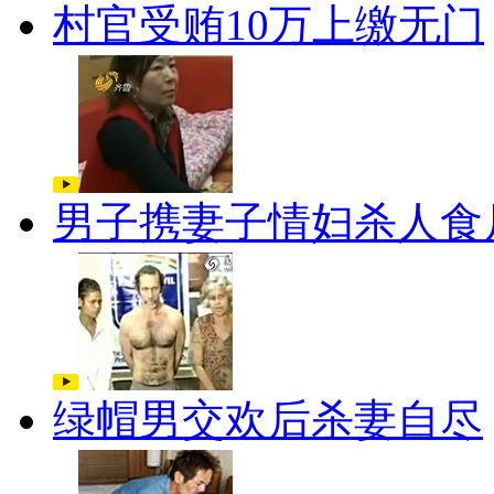
村官受贿10万上缴无门
男子携妻子情妇杀人食
绿帽男交欢后杀妻自尽