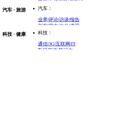
电影
|
百步穿影
|
观影团
防务观察
|
防务写真
金融观察
|
财知道
星座
|
塔罗
|
演出
汽车：
汽车 · 旅游
中国军情
|
环球军情
外媒视角
凤凰网·非常道
|
星光邦
业界
|
评论
|
访谈
|
报告
体育：
股票：
时尚：
新车
|
国内
|
海外
|
谍照
购车
|
导购
|
试驾
|
图解
科技：
NBA
|
CBA
|
大局观
科技 · 健康
炒股大赛
|
图解资金流向
时装
|
美容
|
美体
|
论坛
文化
|
人文
|
酷车
|
游记
中超
|
国际足球
|
图片
投资观察
|
龙虎榜点评
化妆品库
|
试用中心
通信
|
3G
|
互联网
|
IT
用车
|
专栏
|
二手车
黑马追踪
|
明星分析师
情感
|
奢侈品
|
图片
数码频道
|
笔记本
历史：
赛事
|
城市站
|
经销商
时尚品牌库
科技专题
|
探索
论坛
|
报价库
|
图片库
理财：
轶闻秘档
|
历史映像室
健康：
历史专题
|
民间说史
城市：
基金
|
理财
|
银行
|
保险
外汇
|
期货
|
黄金
养生
|
食疗
|
心理
|
疾病
文化：
对话
|
专栏
|
城市之星
收藏
|
职场
热点
|
论坛
|
找大夫
陕西
|
河南
|
广州
|
重庆
文化时评
|
文坛往事
图库
|
百科
|
疾病查询
青岛
|
福州
|
厦门
|
宁波
房产：
人文轶闻
|
文化热点
专题
|
卡路里计算器
辽宁
|
山东
|
天津
视频
|
健康无小事
资讯
|
政策
|
市场
|
专题
教育：
旅游：
高清大图
|
豪宅
|
家居
建筑
|
风水
|
访谈
|
置业
高考
|
公务员
|
考研
百家迹忆
|
全球GO
|
专题
房企
|
曝光
|
新盘
|
公寓
育人者
|
教育投诉
游中感动
|
红酒美食
别墅
|
商业
|
旅游
|
海外
出境游
|
国内游
|
周边游