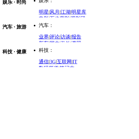
娱乐：
娱乐 · 时尚
评论：
军事：
明星
|
风月
|
江湖
|
明星库
商业评论
|
宏观分析
电影
|
百步穿影
|
观影团
防务观察
|
防务写真
金融观察
|
财知道
星座
|
塔罗
|
演出
汽车：
汽车 · 旅游
中国军情
|
环球军情
外媒视角
凤凰网·非常道
|
星光邦
业界
|
评论
|
访谈
|
报告
体育：
股票：
时尚：
新车
|
国内
|
海外
|
谍照
购车
|
导购
|
试驾
|
图解
科技：
NBA
|
CBA
|
大局观
科技 · 健康
炒股大赛
|
图解资金流向
时装
|
美容
|
美体
|
论坛
文化
|
人文
|
酷车
|
游记
中超
|
国际足球
|
图片
投资观察
|
龙虎榜点评
化妆品库
|
试用中心
通信
|
3G
|
互联网
|
IT
用车
|
专栏
|
二手车
黑马追踪
|
明星分析师
情感
|
奢侈品
|
图片
数码频道
|
笔记本
历史：
赛事
|
城市站
|
经销商
时尚品牌库
科技专题
|
探索
论坛
|
报价库
|
图片库
理财：
轶闻秘档
|
历史映像室
健康：
历史专题
|
民间说史
城市：
基金
|
理财
|
银行
|
保险
外汇
|
期货
|
黄金
养生
|
食疗
|
心理
|
疾病
文化：
对话
|
专栏
|
城市之星
收藏
|
职场
热点
|
论坛
|
找大夫
陕西
|
河南
|
广州
|
重庆
文化时评
|
文坛往事
图库
|
百科
|
疾病查询
青岛
|
福州
|
厦门
|
宁波
房产：
人文轶闻
|
文化热点
专题
|
卡路里计算器
辽宁
|
山东
|
天津
视频
|
健康无小事
资讯
|
政策
|
市场
|
专题
教育：
旅游：
高清大图
|
豪宅
|
家居
建筑
|
风水
|
访谈
|
置业