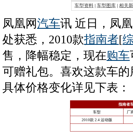
车型资料
|
车型图库
|
相关
凤凰网
汽车
讯 近日，凤
处获悉，2010款
指南者
[
售，降幅稳定，现在
购车
可赠礼包。喜欢这款车的
具体价格变化详见下表：
指南者
车型
厂
2010款 2.4 运动版