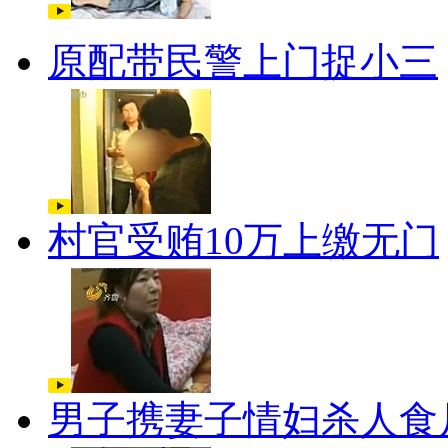
原配带民警上门捉小三
村官受贿10万上缴无门
男子携妻子情妇杀人食