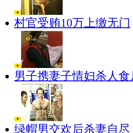
村官受贿10万上缴无门
男子携妻子情妇杀人食
绿帽男交欢后杀妻自尽