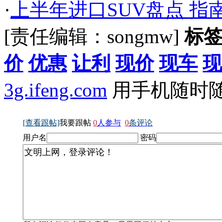
·
上半年进口SUV盘点 指
[责任编辑：songmw]
标
价
优惠
让利
现价
现车
现
3g.ifeng.com
用手机随时
[查看跟帖]
我要跟帖
0
人参与
0
条评论
用户名
密码