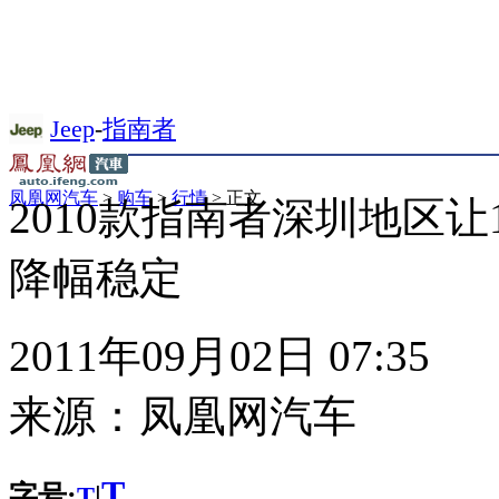
Jeep
-
指南者
凤凰网汽车
>
购车
>
行情
> 正文
2010款指南者深圳地区让
降幅稳定
2011年09月02日 07:35
来源：
凤凰网汽车
T
字号:
|
T