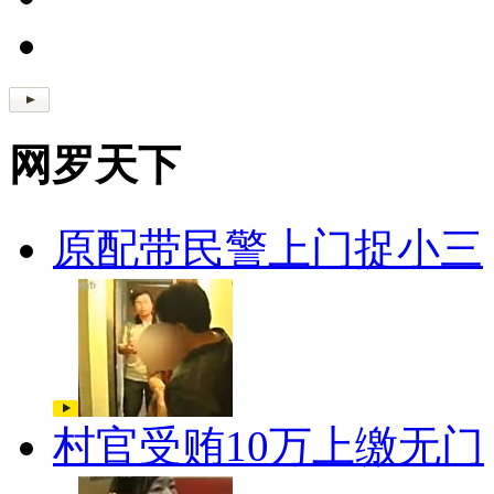
网罗天下
原配带民警上门捉小三
村官受贿10万上缴无门