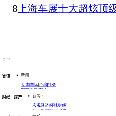
8
上海车展十大超炫顶级
新闻：
资讯
大陆
|
国际
|
台湾
|
社会
深度
|
专题
|
图片
中国政要资料库
新闻：
财经 · 房产
评论：
宏观经济
|
环球财经
商业新闻
|
民生消费
时事开讲