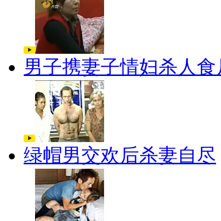
男子携妻子情妇杀人食
绿帽男交欢后杀妻自尽