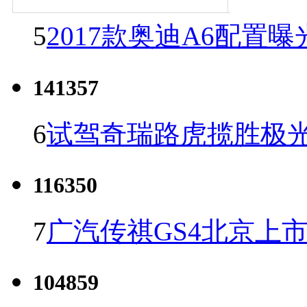
5
2017款奥迪A6配置曝
141357
6
试驾奇瑞路虎揽胜极光
116350
7
广汽传祺GS4北京上市 
104859