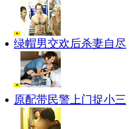
绿帽男交欢后杀妻自尽
原配带民警上门捉小三