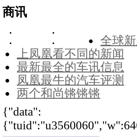
商讯
全球新
上凤凰看不同的新闻
最新最全的车讯信息
凤凰最牛的汽车评测
两个和尚锵锵锵
{"data":
{"tuid":"u3560060","w":640