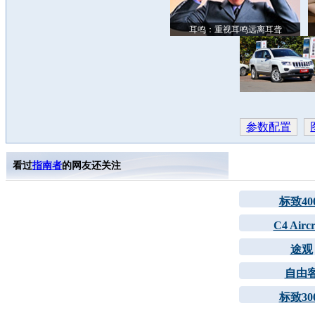
耳鸣：重视耳鸣远离耳聋
参数配置
看过
指南者
的网友还关注
标致40
C4 Aircr
途观
自由
标致30