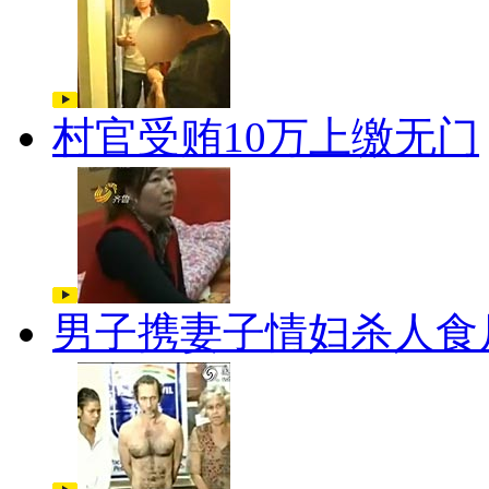
村官受贿10万上缴无门
男子携妻子情妇杀人食