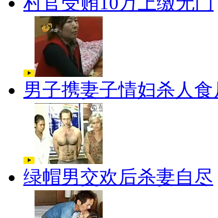
村官受贿10万上缴无门
男子携妻子情妇杀人食
绿帽男交欢后杀妻自尽