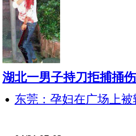
湖北一男子持刀拒捕捅伤
东莞：孕妇在广场上被辅