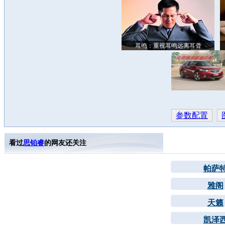
耳鸣：重视耳鸣远离耳聋
参数配置
看过
思铂睿
的网友还关注
帕萨
雅阁
天籁
凯泽