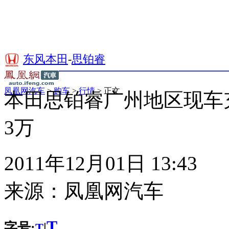
东风本田
-
思铂睿
凤凰网汽车
>
购车
>
行情
> 正文
本田思铂睿广州地区现车
3万
2011年12月01日 13:43
来源：
凤凰网汽车
T
字号:
|
T