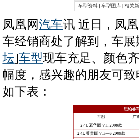
车型资料
|
车型图库
|
相关
凤凰网
汽车
讯 近日，凤
车经销商处了解到，车展
坛
]
车型
现车充足、颜色
幅度，感兴趣的朋友可致
如下表：
思铂睿
车型
厂
2.4L 豪华版 VTi 2009款
2.4L 尊贵版 VTi—S 2009款