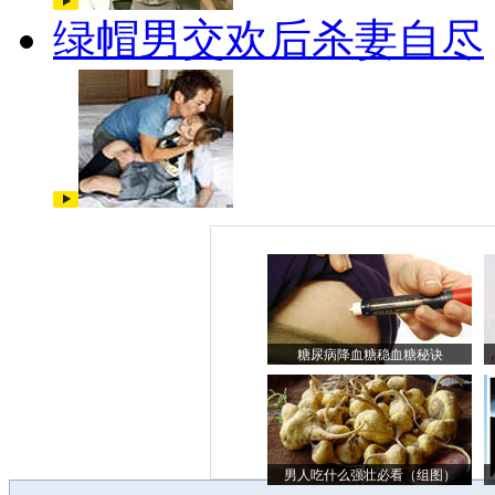
绿帽男交欢后杀妻自尽
糖尿病降血糖稳血糖秘诀
男人吃什么强壮必看（组图）