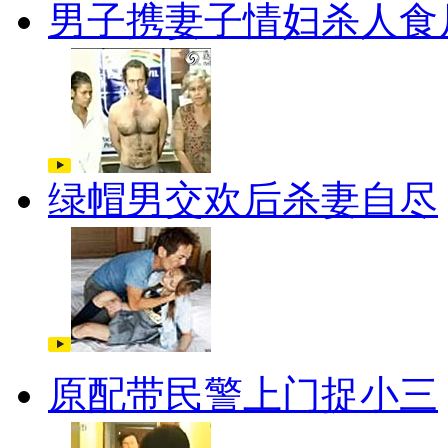
男子携妻子情妇杀人食
绿帽男交欢后杀妻自尽
原配带民警上门捉小三