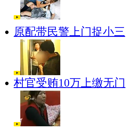
原配带民警上门捉小三
村官受贿10万上缴无门