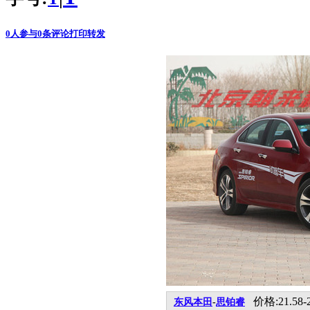
0
人参与
0
条评论
打印
转发
价格:21.58-
东风本田
-
思铂睿