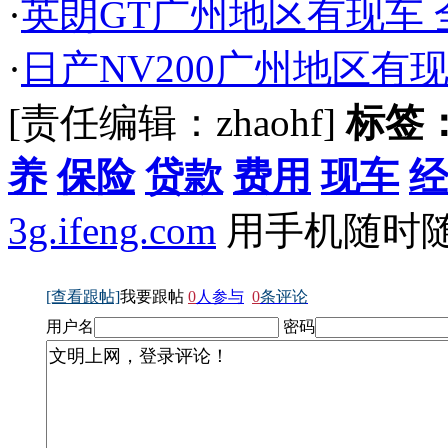
·
英朗GT广州地区有现车 全
·
日产NV200广州地区有现
[责任编辑：zhaohf]
标签
养
保险
贷款
费用
现车
经
3g.ifeng.com
用手机随时
[查看跟帖]
我要跟帖
0
人参与
0
条评论
用户名
密码