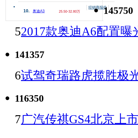
145750
经销商报价
10.
奥迪A3
25.50-32.80万
5
2017款奥迪A6配置曝
141357
6
试驾奇瑞路虎揽胜极光
116350
7
广汽传祺GS4北京上市 