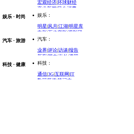
评论：
宏观经济
|
环球财经
商业新闻
|
民生消费
时事开讲
娱乐：
娱乐 · 时尚
评论：
军事：
明星
|
风月
|
江湖
|
明星库
商业评论
|
宏观分析
电影
|
百步穿影
|
观影团
防务观察
|
防务写真
金融观察
|
财知道
星座
|
塔罗
|
演出
汽车：
汽车 · 旅游
中国军情
|
环球军情
外媒视角
凤凰网·非常道
|
星光邦
业界
|
评论
|
访谈
|
报告
体育：
股票：
时尚：
新车
|
国内
|
海外
|
谍照
购车
|
导购
|
试驾
|
图解
科技：
NBA
|
CBA
|
大局观
科技 · 健康
炒股大赛
|
图解资金流向
时装
|
美容
|
美体
|
论坛
文化
|
人文
|
酷车
|
游记
中超
|
国际足球
|
图片
投资观察
|
龙虎榜点评
化妆品库
|
试用中心
通信
|
3G
|
互联网
|
IT
用车
|
专栏
|
二手车
黑马追踪
|
明星分析师
情感
|
奢侈品
|
图片
数码频道
|
笔记本
历史：
赛事
|
城市站
|
经销商
时尚品牌库
科技专题
|
探索
论坛
|
报价库
|
图片库
理财：
轶闻秘档
|
历史映像室
健康：
历史专题
|
民间说史
城市：
基金
|
理财
|
银行
|
保险
外汇
|
期货
|
黄金
养生
|
食疗
|
心理
|
疾病
文化：
对话
|
专栏
|
城市之星
收藏
|
职场
热点
|
论坛
|
找大夫
陕西
|
河南
|
广州
|
重庆
文化时评
|
文坛往事
图库
|
百科
|
疾病查询
青岛
|
福州
|
厦门
|
宁波
房产：
人文轶闻
|
文化热点
专题
|
卡路里计算器
辽宁
|
山东
|
天津
视频
|
健康无小事