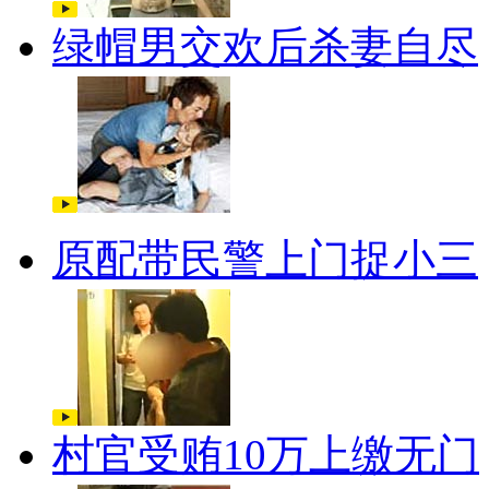
绿帽男交欢后杀妻自尽
原配带民警上门捉小三
村官受贿10万上缴无门