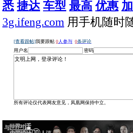
悉
捷达
车型
最高
优惠
加
3g.ifeng.com
用手机随时
[查看跟帖]
我要跟帖
0
人参与
0
条评论
用户名
密码
所有评论仅代表网友意见，凤凰网保持中立。