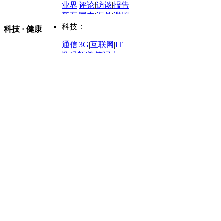
业界
|
评论
|
访谈
|
报告
体育：
股票：
时尚：
新车
|
国内
|
海外
|
谍照
购车
|
导购
|
试驾
|
图解
科技：
NBA
|
CBA
|
大局观
科技 · 健康
炒股大赛
|
图解资金流向
时装
|
美容
|
美体
|
论坛
文化
|
人文
|
酷车
|
游记
中超
|
国际足球
|
图片
投资观察
|
龙虎榜点评
化妆品库
|
试用中心
通信
|
3G
|
互联网
|
IT
用车
|
专栏
|
二手车
黑马追踪
|
明星分析师
情感
|
奢侈品
|
图片
数码频道
|
笔记本
历史：
赛事
|
城市站
|
经销商
时尚品牌库
科技专题
|
探索
论坛
|
报价库
|
图片库
理财：
轶闻秘档
|
历史映像室
健康：
历史专题
|
民间说史
城市：
基金
|
理财
|
银行
|
保险
外汇
|
期货
|
黄金
养生
|
食疗
|
心理
|
疾病
文化：
对话
|
专栏
|
城市之星
收藏
|
职场
热点
|
论坛
|
找大夫
陕西
|
河南
|
广州
|
重庆
文化时评
|
文坛往事
图库
|
百科
|
疾病查询
青岛
|
福州
|
厦门
|
宁波
房产：
人文轶闻
|
文化热点
专题
|
卡路里计算器
辽宁
|
山东
|
天津
视频
|
健康无小事
资讯
|
政策
|
市场
|
专题
教育：
旅游：
高清大图
|
豪宅
|
家居
建筑
|
风水
|
访谈
|
置业
高考
|
公务员
|
考研
百家迹忆
|
全球GO
|
专题
房企
|
曝光
|
新盘
|
公寓
育人者
|
教育投诉
游中感动
|
红酒美食
别墅
|
商业
|
旅游
|
海外
出境游
|
国内游
|
周边游
养老
|
热帖
|
宅男宅女
列国志
|
九州记
|
浮生闲
景点大全
|
高清大图