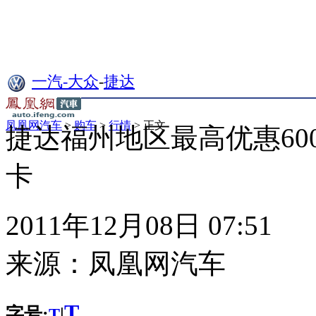
一汽-大众
-
捷达
凤凰网汽车
>
购车
>
行情
> 正文
捷达福州地区最高优惠600
卡
2011年12月08日 07:51
来源：
凤凰网汽车
T
字号:
|
T