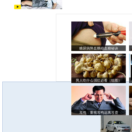
糖尿病降血糖稳血糖秘诀
男人吃什么强壮必看（组图）
耳鸣：重视耳鸣远离耳聋