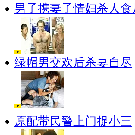
男子携妻子情妇杀人食
绿帽男交欢后杀妻自尽
原配带民警上门捉小三