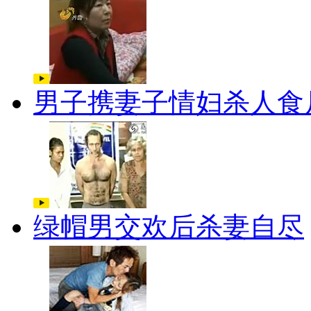
男子携妻子情妇杀人食
绿帽男交欢后杀妻自尽