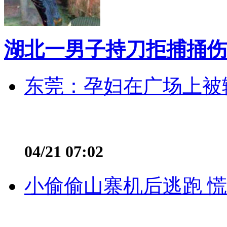
湖北一男子持刀拒捕捅伤
东莞：孕妇在广场上被辅
04/21 07:02
小偷偷山寨机后逃跑 慌不