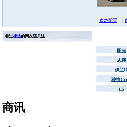
参数配置
看过
捷达
的网友还关注
阳光
志翔
伊兰
骏捷Cro
L5
商讯