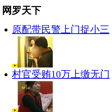
网罗天下
原配带民警上门捉小三
村官受贿10万上缴无门