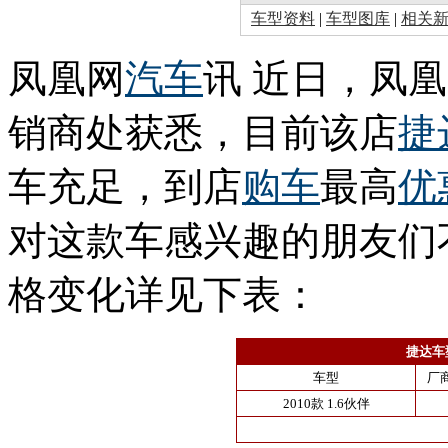
车型资料
|
车型图库
|
相关
凤凰网
汽车
讯 近日，凤
销商处获悉，目前该店
捷
车充足，到店
购车
最高
优
对这款车感兴趣的朋友们
格变化详见下表：
捷达车
车型
厂
2010款 1.6伙伴