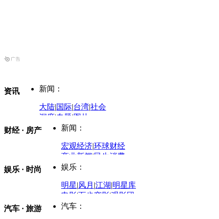
新闻：
资讯
大陆
|
国际
|
台湾
|
社会
深度
|
专题
|
图片
中国政要资料库
新闻：
财经 · 房产
评论：
宏观经济
|
环球财经
商业新闻
|
民生消费
时事开讲
娱乐：
娱乐 · 时尚
评论：
军事：
明星
|
风月
|
江湖
|
明星库
商业评论
|
宏观分析
电影
|
百步穿影
|
观影团
防务观察
|
防务写真
金融观察
|
财知道
星座
|
塔罗
|
演出
汽车：
汽车 · 旅游
中国军情
|
环球军情
外媒视角
凤凰网·非常道
|
星光邦