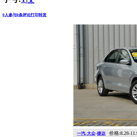
0
人参与
0
条评论
打印
转发
价格:8.28-11
一汽-大众
-
捷达