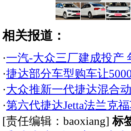
相关报道：
·
一汽-大众三厂建成投产 
·
捷达部分车型购车让500
·
大众推新一代捷达混合动
·
第六代捷达Jetta法兰
[责任编辑：baoxiang]
标