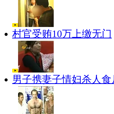
村官受贿10万上缴无门
男子携妻子情妇杀人食