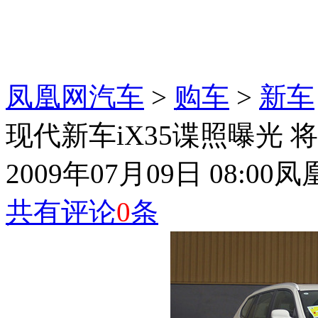
凤凰网汽车
>
购车
>
新车
现代新车iX35谍照曝光 
2009年07月09日 08:00
凤
共有评论
0
条