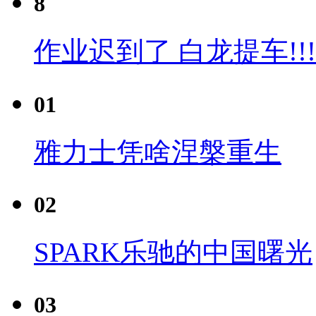
8
作业迟到了 白龙提车!!!
01
雅力士凭啥涅槃重生
02
SPARK乐驰的中国曙光
03