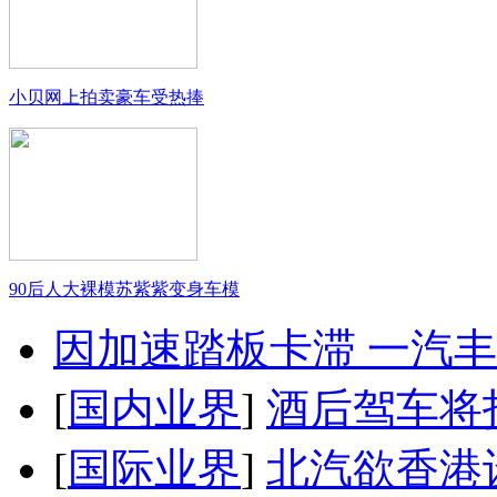
小贝网上拍卖豪车受热捧
90后人大裸模苏紫紫变身车模
因加速踏板卡滞 一汽丰田
[
国内业界
]
酒后驾车将扣
[
国际业界
]
北汽欲香港