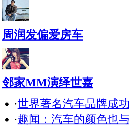
周润发偏爱房车
邻家MM演绎世嘉
·
世界著名汽车品牌成
·
趣闻：汽车的颜色也