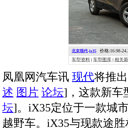
价格:16.98-24
北京现代
-
ix35
车型资料
|
车型图库
|
相关
凤凰网汽车讯
现代
将推出
述
图片
论坛
]，这款新车
坛
]。iX35定位于一款
越野车。iX35与现款途