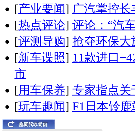
[
产业要闻
]
广汽掌控长
[
热点评论
]
评论：“汽
[
评测导购
]
抢夺环保大
[
新车谍照
]
11款进口+
市
[
用车保养
]
专家指点关
[
玩车趣闻
]
F1日本铃