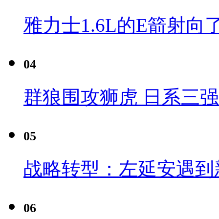
雅力士1.6L的E箭射向
04
群狼围攻狮虎 日系三
05
战略转型：左延安遇到
06