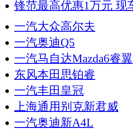
锋范最高优惠1万元 现
一汽大众高尔夫
一汽奥迪Q5
一汽马自达Mazda6睿翼
东风本田思铂睿
一汽丰田皇冠
上海通用别克新君威
一汽奥迪新A4L