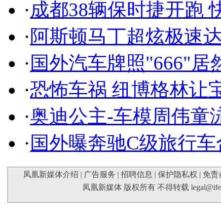
·
成都38辆保时捷开跑 
·
阿斯顿马丁超炫极速达
·
国外汽车牌照"666"
·
恐怖车祸 纽博格林让
·
奥迪公主-车模周伟童
·
国外曝奔驰C级旅行车
凤凰新媒体介绍
|
广告服务
|
招聘信息
|
保护隐私权
|
免责
凤凰新媒体 版权所有 不得转载
legal@if