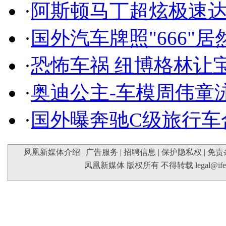
·
阿斯顿马丁超炫极速达
·
国外汽车牌照"666"
·
恐怖车祸 纽博格林让
·
奥迪公主-车模周伟童
·
国外曝奔驰C级旅行车
凤凰新媒体介绍
|
广告服务
|
招聘信息
|
保护隐私权
|
免责
凤凰新媒体 版权所有 不得转载
legal@if