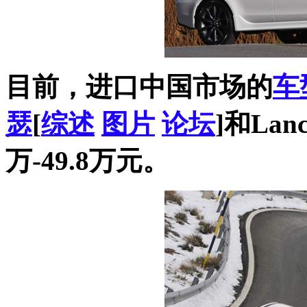
目前，进口中国市场的
车
瑟
[
综述
图片
论坛
]和La
万-49.8万元。