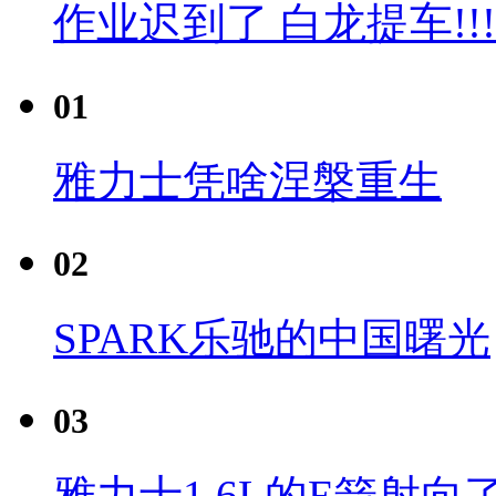
作业迟到了 白龙提车!!!
01
雅力士凭啥涅槃重生
02
SPARK乐驰的中国曙光
03
雅力士1.6L的E箭射向