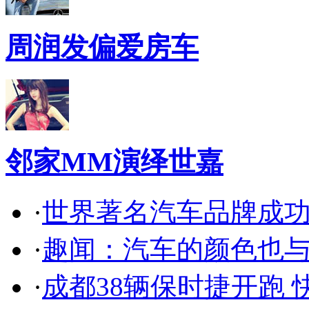
周润发偏爱房车
邻家MM演绎世嘉
·
世界著名汽车品牌成
·
趣闻：汽车的颜色也
·
成都38辆保时捷开跑 