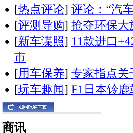
[
热点评论
]
评论：“汽
[
评测导购
]
抢夺环保大
[
新车谍照
]
11款进口+
市
[
用车保养
]
专家指点关
[
玩车趣闻
]
F1日本铃
商讯