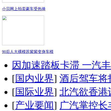
小贝网上拍卖豪车受热捧
90后人大裸模苏紫紫变身车模
因加速踏板卡滞 一汽丰田
[
国内业界
]
酒后驾车将扣
[
国际业界
]
北汽欲香港
[
产业要闻
]
广汽掌控长