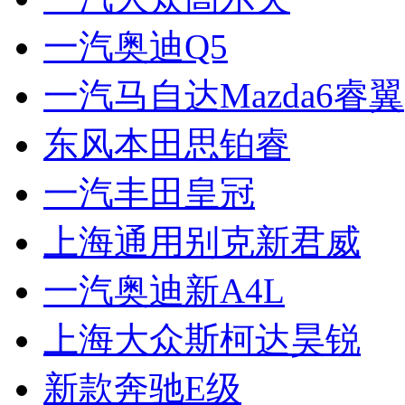
一汽奥迪Q5
一汽马自达Mazda6睿翼
东风本田思铂睿
一汽丰田皇冠
上海通用别克新君威
一汽奥迪新A4L
上海大众斯柯达昊锐
新款奔驰E级