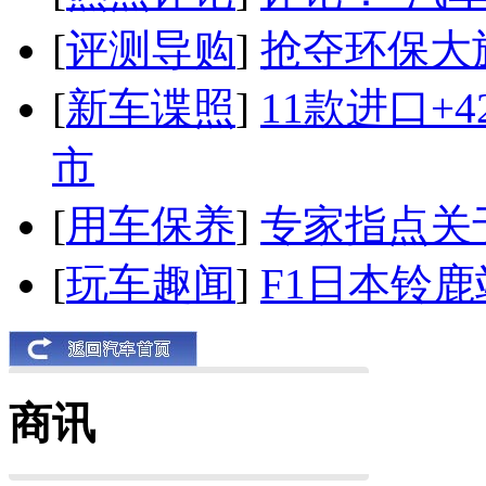
[
评测导购
]
抢夺环保大
[
新车谍照
]
11款进口+
市
[
用车保养
]
专家指点关
[
玩车趣闻
]
F1日本铃
商讯