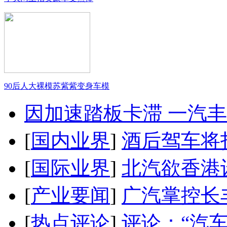
90后人大裸模苏紫紫变身车模
因加速踏板卡滞 一汽丰田
[
国内业界
]
酒后驾车将扣
[
国际业界
]
北汽欲香港
[
产业要闻
]
广汽掌控长
[
热点评论
]
评论：“汽