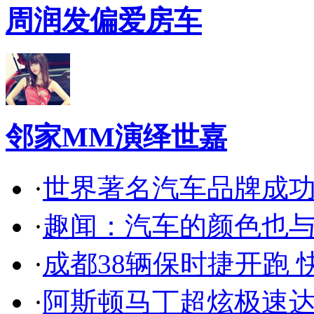
周润发偏爱房车
邻家MM演绎世嘉
·
世界著名汽车品牌成
·
趣闻：汽车的颜色也
·
成都38辆保时捷开跑 
·
阿斯顿马丁超炫极速达