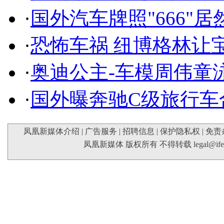
·
国外汽车牌照"666"
·
恐怖车祸 纽博格林让
·
奥迪公主-车模周伟童
·
国外曝奔驰C级旅行车
凤凰新媒体介绍
|
广告服务
|
招聘信息
|
保护隐私权
|
免责
凤凰新媒体 版权所有 不得转载
legal@if