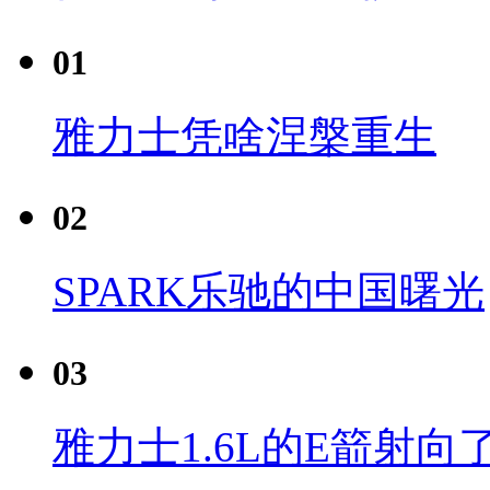
01
雅力士凭啥涅槃重生
02
SPARK乐驰的中国曙光
03
雅力士1.6L的E箭射向