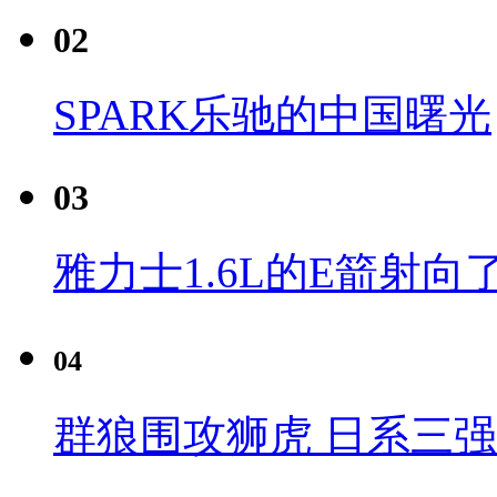
02
SPARK乐驰的中国曙光
03
雅力士1.6L的E箭射向
04
群狼围攻狮虎 日系三