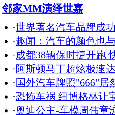
邻家MM演绎世嘉
·
世界著名汽车品牌成
·
趣闻：汽车的颜色也
·
成都38辆保时捷开跑 
·
阿斯顿马丁超炫极速达
·
国外汽车牌照"666"
·
恐怖车祸 纽博格林让
·
奥迪公主-车模周伟童