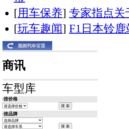
[
用车保养
]
专家指点关
[
玩车趣闻
]
F1日本铃
商讯
车型库
·按价格
·按品牌