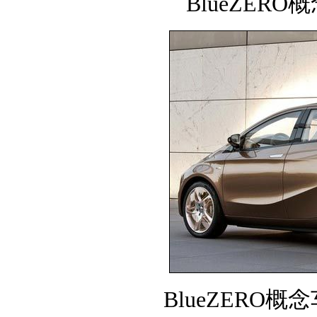
BlueZER
BlueZERO