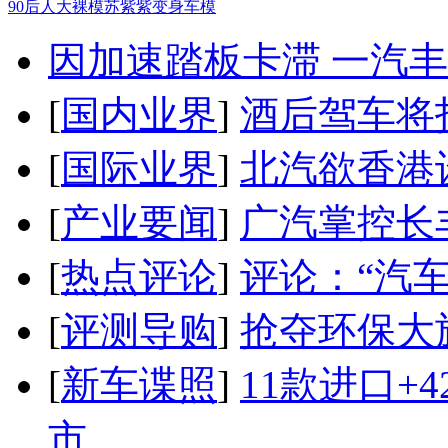
90后人大裸模苏紫紫变身车模
因加速踏板卡滞 一汽丰田
[
国内业界
]
酒后驾车将扣
[
国际业界
]
北汽欲香港
[
产业要闻
]
广汽掌控长
[
热点评论
]
评论：“汽
[
评测导购
]
抢夺环保大
[
新车谍照
]
11款进口+
市