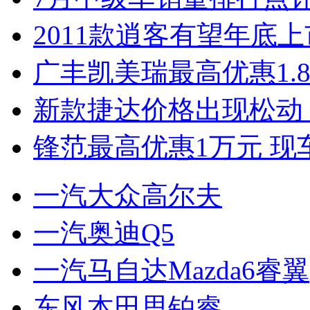
2011款逍客有望年底上市
广丰凯美瑞最高优惠1.
新款捷达价格出现松动 
锋范最高优惠1万元 现
一汽大众高尔夫
一汽奥迪Q5
一汽马自达Mazda6睿翼
东风本田思铂睿