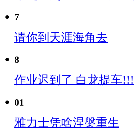
7
请你到天涯海角去
8
作业迟到了 白龙提车!!!
01
雅力士凭啥涅槃重生