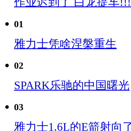
作业迟到了 白龙提车!!!
01
雅力士凭啥涅槃重生
02
SPARK乐驰的中国曙光
03
雅力士1.6L的E箭射向