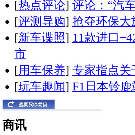
[
热点评论
]
评论：“汽
[
评测导购
]
抢夺环保大
[
新车谍照
]
11款进口+
市
[
用车保养
]
专家指点关
[
玩车趣闻
]
F1日本铃
商讯