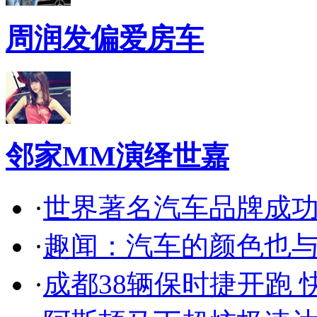
周润发偏爱房车
邻家MM演绎世嘉
·
世界著名汽车品牌成
·
趣闻：汽车的颜色也
·
成都38辆保时捷开跑 