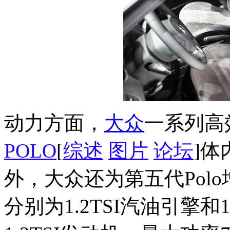
动力方面，
大众
一系列高
POLO
[
综述
图片
论坛
]体
外，大众还为第五代Pol
分别为1.2TSI汽油引擎和