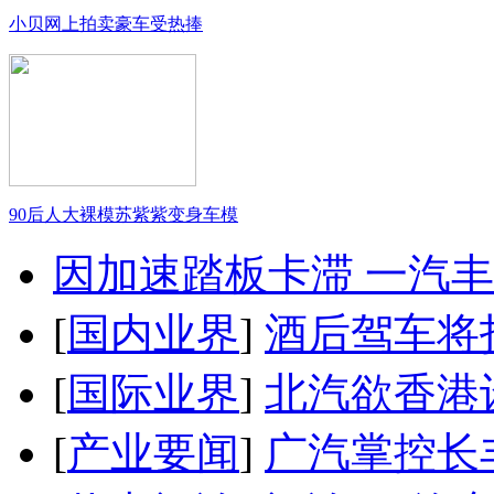
小贝网上拍卖豪车受热捧
90后人大裸模苏紫紫变身车模
因加速踏板卡滞 一汽丰田
[
国内业界
]
酒后驾车将扣
[
国际业界
]
北汽欲香港
[
产业要闻
]
广汽掌控长