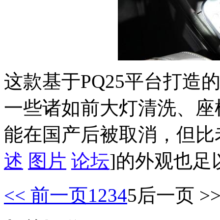
这款基于PQ25平台打造
一些诸如前大灯清洗、座
能在国产后被取消，但比
述
图片
论坛
]的外观也足
<< 前一页
1
2
3
4
5
后一页 >