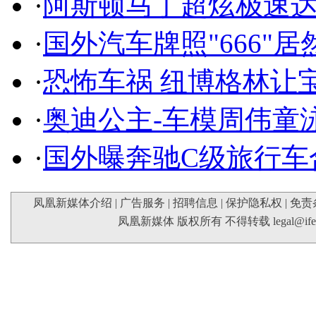
·
阿斯顿马丁超炫极速达
·
国外汽车牌照"666"
·
恐怖车祸 纽博格林让
·
奥迪公主-车模周伟童
·
国外曝奔驰C级旅行车
凤凰新媒体介绍
|
广告服务
|
招聘信息
|
保护隐私权
|
免责
凤凰新媒体 版权所有 不得转载
legal@if