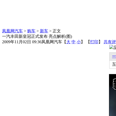
凤凰网汽车
>
购车
>
新车
> 正文
一汽丰田新皇冠正式发布 亮点解析(图)
2009年11月02日 09:36
凤凰网汽车
【
大
中
小
】 【
打印
】
共有评
一