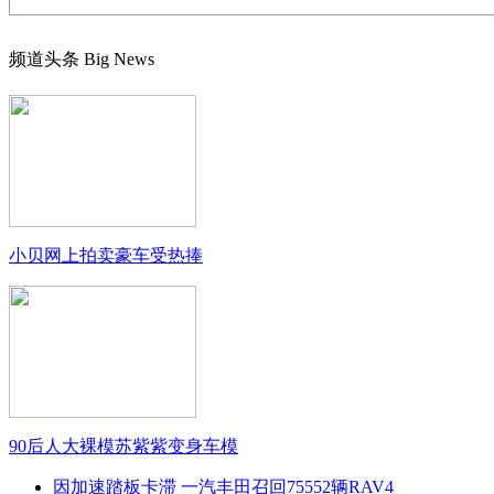
频道头条
Big News
小贝网上拍卖豪车受热捧
90后人大裸模苏紫紫变身车模
因加速踏板卡滞 一汽丰田召回75552辆RAV4