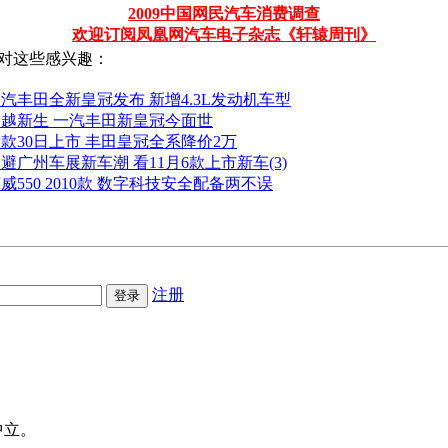
2009中国网民汽车消费调查
欢迎订阅凤凰网汽车电子杂志《轩辕周刊》
对这些感兴趣：
汽丰田全新皇冠发布 新增4.3L发动机车型
超越新生 一汽丰田新皇冠今面世
款30日上市 丰田皇冠全系降价2万
避广州车展新车潮 看11月6款上市新车(3)
威550 2010款 数字科技安全配备两不误
注册
中立。