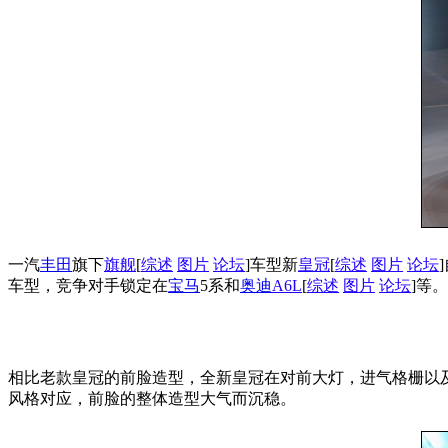
一汽
丰田
旗下
旗舰
[
综述
图片
论坛
]车型新
皇冠
[
综述
图片
论坛
车型，竞争对手锁定在
宝马
5系和
奥迪
A6L
[
综述
图片
论坛
]等
相比老款皇冠的前脸造型，全新皇冠在对前大灯，进气格栅以
风格对应，前脸的整体造型大气而沉稳。