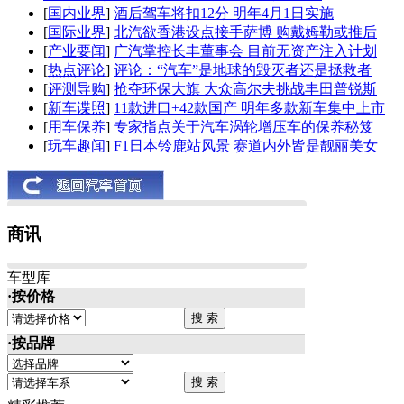
[
国内业界
]
酒后驾车将扣12分 明年4月1日实施
[
国际业界
]
北汽欲香港设点接手萨博 购戴姆勒或推后
[
产业要闻
]
广汽掌控长丰董事会 目前无资产注入计划
[
热点评论
]
评论：“汽车”是地球的毁灭者还是拯救者
[
评测导购
]
抢夺环保大旗 大众高尔夫挑战丰田普锐斯
[
新车谍照
]
11款进口+42款国产 明年多款新车集中上市
[
用车保养
]
专家指点关于汽车涡轮增压车的保养秘笈
[
玩车趣闻
]
F1日本铃鹿站风景 赛道内外皆是靓丽美女
商讯
车型库
·按价格
·按品牌