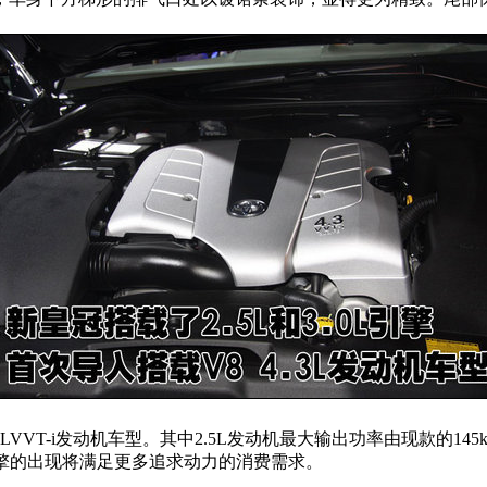
3LVVT-i发动机车型。其中2.5L发动机最大输出功率由现款的145k
.3L引擎的出现将满足更多追求动力的消费需求。