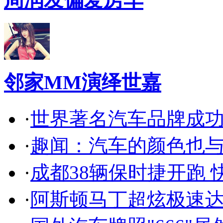
邻家MM演绎世嘉
·
世界著名汽车品牌成
·
趣闻：汽车的颜色也
·
成都38辆保时捷开跑 
·
阿斯顿马丁超炫极速达