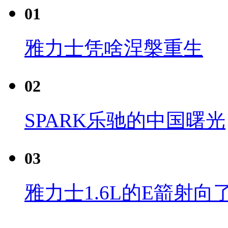
01
雅力士凭啥涅槃重生
02
SPARK乐驰的中国曙光
03
雅力士1.6L的E箭射向