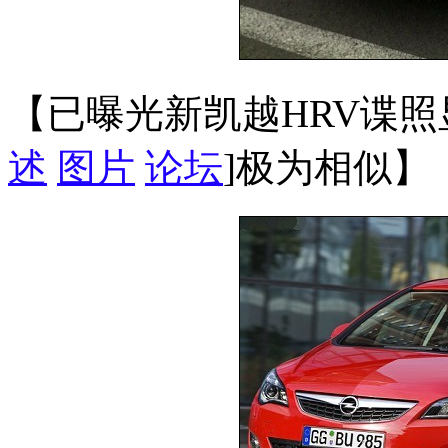
【已曝光新凯越HRV谍
述
图片
论坛
]极为相似】