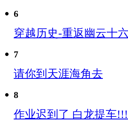
6
穿越历史-重返幽云十六
7
请你到天涯海角去
8
作业迟到了 白龙提车!!!