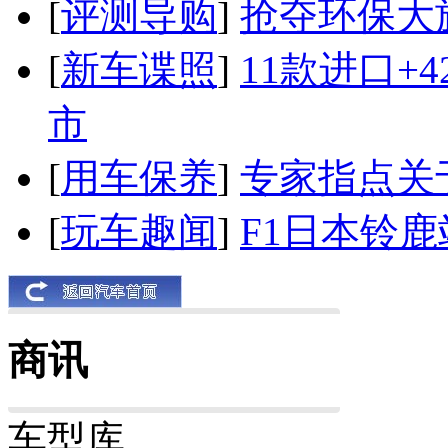
[
评测导购
]
抢夺环保大
[
新车谍照
]
11款进口+
市
[
用车保养
]
专家指点关
[
玩车趣闻
]
F1日本铃
商讯
车型库