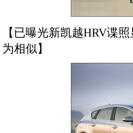
【已曝光新凯越HRV谍
为相似】