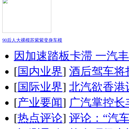
90后人大裸模苏紫紫变身车模
因加速踏板卡滞 一汽丰田
[
国内业界
]
酒后驾车将扣
[
国际业界
]
北汽欲香港
[
产业要闻
]
广汽掌控长
[
热点评论
]
评论：“汽