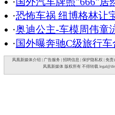
·
国外汽车牌照"666"
·
恐怖车祸 纽博格林让
·
奥迪公主-车模周伟童
·
国外曝奔驰C级旅行车
凤凰新媒体介绍
|
广告服务
|
招聘信息
|
保护隐私权
|
免责
凤凰新媒体 版权所有 不得转载
legal@if