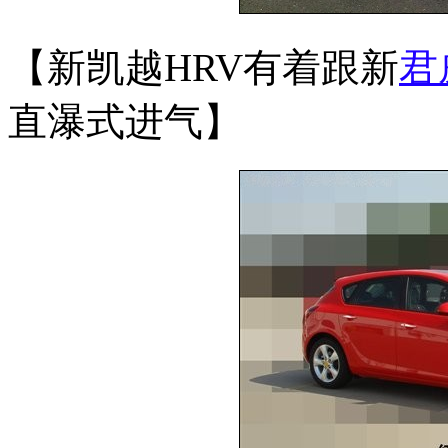
【新凯越HRV有着跟新
君
直瀑式进气】