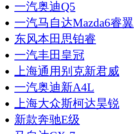
一汽奥迪Q5
一汽马自达Mazda6睿翼
东风本田思铂睿
一汽丰田皇冠
上海通用别克新君威
一汽奥迪新A4L
上海大众斯柯达昊锐
新款奔驰E级