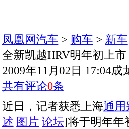
凤凰网汽车
>
购车
>
新车
全新凯越HRV明年初上市
2009年11月02日 17:04
成
共有评论
0
条
近日，记者获悉上海
通用
述
图片
论坛
]将于明年