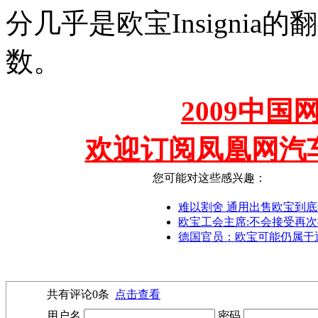
分几乎是欧宝Insignia
数。
2009中
欢迎订阅凤凰网汽
您可能对这些感兴趣：
难以割舍 通用出售欧宝到
欧宝工会主席:不会接受再
德国官员：欧宝可能仍属于
共有评论
0
条
点击查看
用户名
密码