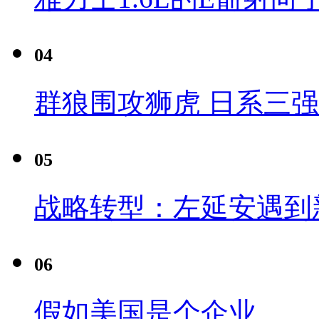
04
群狼围攻狮虎 日系三
05
战略转型：左延安遇到
06
假如美国是个企业