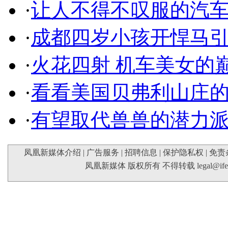
·
让人不得不叹服的汽
·
成都四岁小孩开悍马
·
火花四射 机车美女的
·
看看美国贝弗利山庄
·
有望取代兽兽的潜力
凤凰新媒体介绍
|
广告服务
|
招聘信息
|
保护隐私权
|
免责
凤凰新媒体 版权所有 不得转载
legal@if