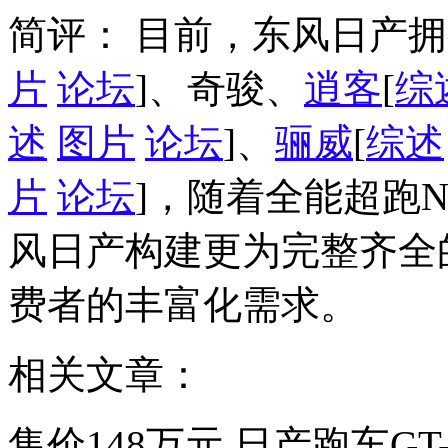
简评： 目前，东风日产拥
片
论坛
]、奇骏、
逍客
[
综
述
图片
论坛
]、
骊威
[
综述
片
论坛
]，随着全能超跑NI
风日产构建更为完整齐全
费者的丰富化需求。
相关文章：
售价148万元 日产跑车GT