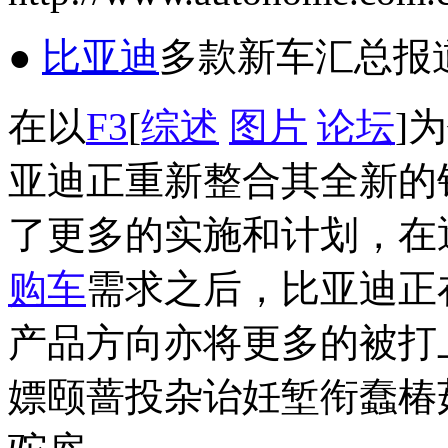
●
比亚迪
多款新车汇总报
在以
F3
[
综述
图片
论坛
]
亚迪正重新整合其全新的
了更多的实施和计划，在
购车
需求之后，比亚迪正
产品方向亦将更多的被打
嫖颐蔷投杂诒妊堑衔蠢椿