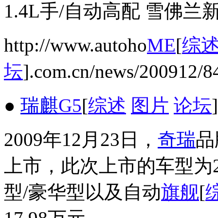
1.4L手/自动高配 雪佛
http://www.autoho
ME
[
综
坛
].com.cn/news/200912/8
●
瑞麒
G5
[
综述
图片
论坛
2009年12月23日，
奇瑞
品
上市，此次上市的车型为2
型/豪华型以及自动
旗舰
[