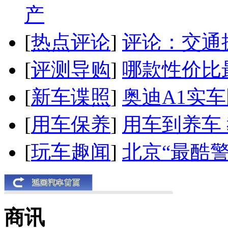
产
[
热点评论
]
评论：交通
[
评测导购
]
哪款性价比
[
新车谍照
]
奥迪A1实
[
用车保养
]
用车到养车
[
玩车趣闻
]
北京“最酷
商讯