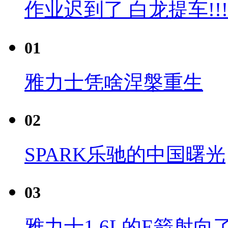
作业迟到了 白龙提车!!!
01
雅力士凭啥涅槃重生
02
SPARK乐驰的中国曙光
03
雅力士1.6L的E箭射向