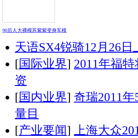
90后人大裸模苏紫紫变身车模
天语SX4锐骑12月26
[
国际业界
]
2011年
资
[
国内业界
]
奇瑞2011
量目
[
产业要闻
]
上海大众20