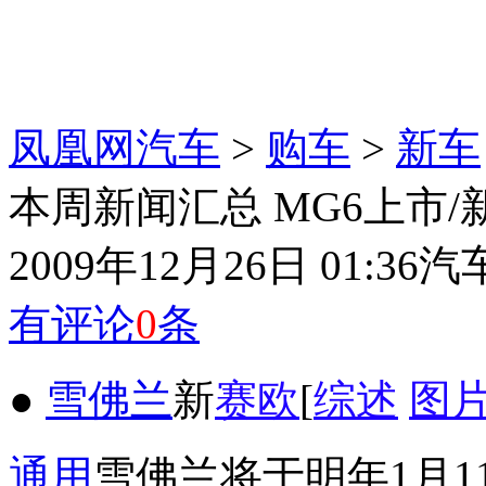
凤凰网汽车
>
购车
>
新车
本周新闻汇总 MG6上市/
2009年12月26日 01:36
汽
有评论
0
条
●
雪佛兰
新
赛欧
[
综述
图
通用
雪佛兰将于明年1月