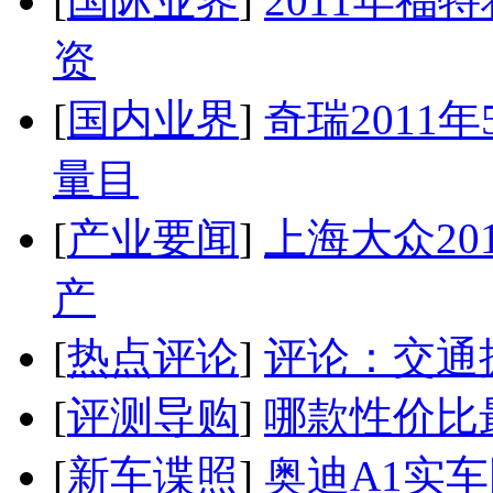
[
国际业界
]
2011年
资
[
国内业界
]
奇瑞2011
量目
[
产业要闻
]
上海大众20
产
[
热点评论
]
评论：交通
[
评测导购
]
哪款性价比
[
新车谍照
]
奥迪A1实