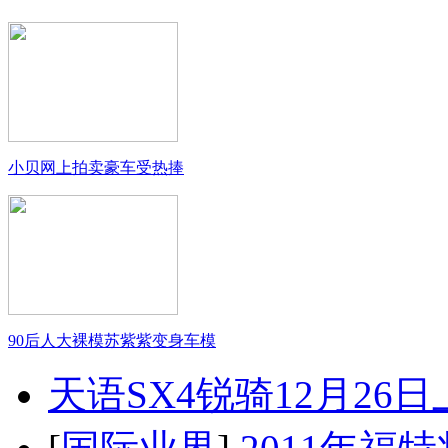
小贝网上拍卖豪车受热捧
90后人大裸模苏紫紫变身车模
天语SX4锐骑12月26