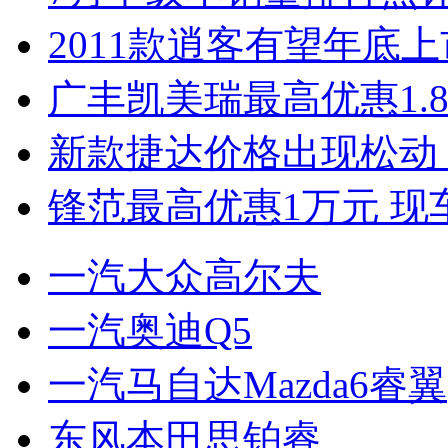
2011款逍客有望年底上市
广丰凯美瑞最高优惠1.
新款捷达价格出现松动 
锋范最高优惠1万元 现
一汽大众高尔夫
一汽奥迪Q5
一汽马自达Mazda6睿翼
东风本田思铂睿