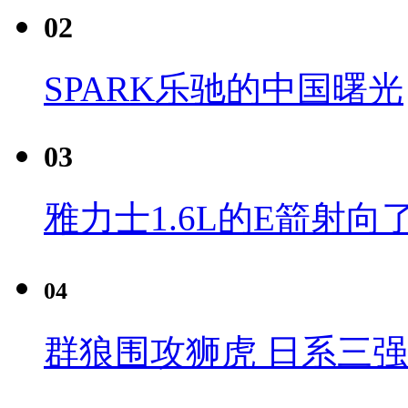
02
SPARK乐驰的中国曙光
03
雅力士1.6L的E箭射向
04
群狼围攻狮虎 日系三