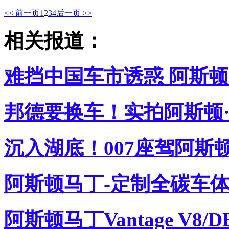
<< 前一页
1
2
3
4
后一页 >>
相关报道：
难挡中国车市诱惑 阿斯顿
邦德要换车！实拍阿斯顿·马
沉入湖底！007座驾阿斯
阿斯顿马丁-定制全碳车体
阿斯顿马丁Vantage V8/