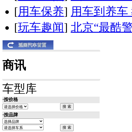
[
用车保养
]
用车到养车
[
玩车趣闻
]
北京“最酷
商讯
车型库
·按价格
·按品牌