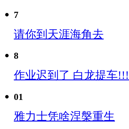
7
请你到天涯海角去
8
作业迟到了 白龙提车!!!
01
雅力士凭啥涅槃重生