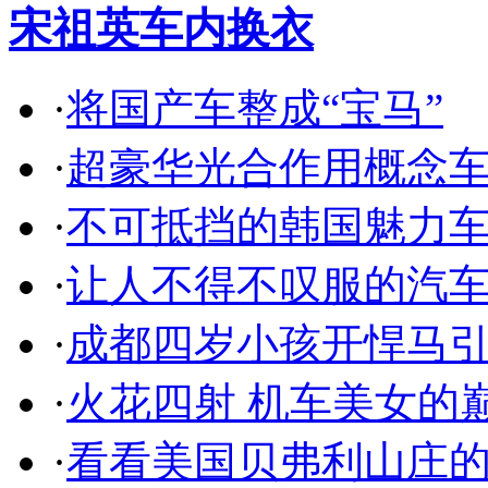
宋祖英车内换衣
·
将国产车整成“宝马”
·
超豪华光合作用概念
·
不可抵挡的韩国魅力
·
让人不得不叹服的汽
·
成都四岁小孩开悍马
·
火花四射 机车美女的
·
看看美国贝弗利山庄