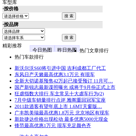
车型库
·按价格
·按品牌
精彩推荐
今日热图
昨日热图
热门文章排行
热门车款排行
新沃尔沃S60将引进中国 吉利成都工厂代工
东风日产天籁最高优惠3.1万元 有现车
全新大切诺基预售42万起已接受预订 11月可…
国产新锐志最新谍照曝光 或将于9月份正式上市
狂虐指数大排行 车主常见十大虐车行为(2)
7月中级车销量排行点评 雅阁重回冠军宝座
2011款逍客有望年底上市 1.6MT天窗版…
广丰凯美瑞最高优惠1.8万元 北京地区有现车
新款捷达价格出现松动 最多优惠5000元现金
锋范最高优惠1万元 现车充足颜色齐