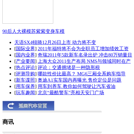
90后人大裸模苏紫紫变身车模
天语SX4锐骑12月26日上市 动力将不变
[
国际业界
]
2011年福特将不会为全职员工增加绩效工资
[
国内业界
]
奇瑞2011年5款新车名录出炉 冲击80万销量目
[
产业要闻
]
上海大众2011生产布局 NMS与领域同时在产
[
热点评论
]
评论：交通拥堵是一种隐形税
[
评测导购
]
哪款性价比最高？ MG6三厢全系购车指导
[
新车谍照
]
奥迪A1实车国内再曝光 售价定位是问题
[
用车保养
]
用车到养车 教你如何驾驶让汽车省油
[
玩车趣闻
]
北京“最酷警车”亮相天安门广场
商讯