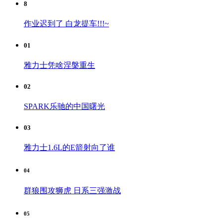
8
作业迟到了 白龙提车!!!~
01
雅力士凭啥涅槃重生
02
SPARK乐驰的中国曙光
03
雅力士1.6L的E箭射向了谁
04
群狼围攻狮虎 日系三强激战
05