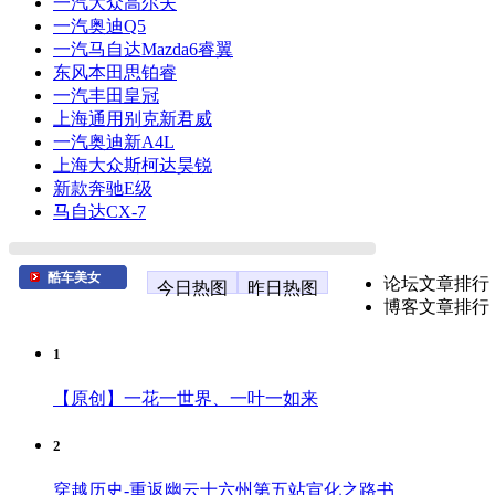
一汽大众高尔夫
一汽奥迪Q5
一汽马自达Mazda6睿翼
东风本田思铂睿
一汽丰田皇冠
上海通用别克新君威
一汽奥迪新A4L
上海大众斯柯达昊锐
新款奔驰E级
马自达CX-7
酷车美女
论坛文章排行
今日热图
昨日热图
博客文章排行
1
【原创】一花一世界、一叶一如来
2
穿越历史-重返幽云十六州第五站宣化之路书