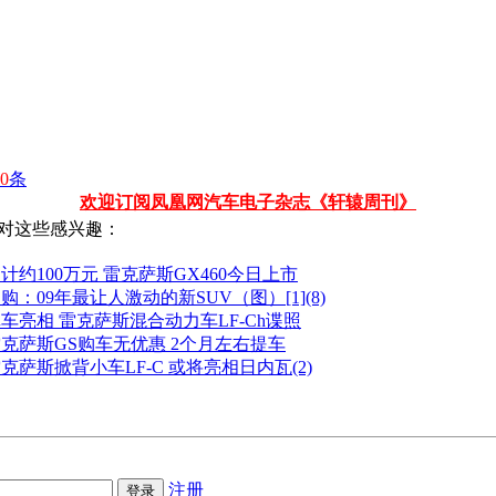
0
条
欢迎订阅凤凰网汽车电子杂志《轩辕周刊》
对这些感兴趣：
计约100万元 雷克萨斯GX460今日上市
购：09年最让人激动的新SUV（图）[1](8)
车亮相 雷克萨斯混合动力车LF-Ch谍照
克萨斯GS购车无优惠 2个月左右提车
克萨斯掀背小车LF-C 或将亮相日内瓦(2)
注册