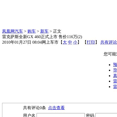
凤凰网汽车
>
购车
>
新车
> 正文
雷克萨斯全新GX 460正式上市 售价116万(2)
2010年01月27日 08:04
网上车市
【
大
中
小
】 【
打印
】
共有评论
您可能
预
导
真
雷
雷
共有评论
0
条
点击查看
用户名
密码