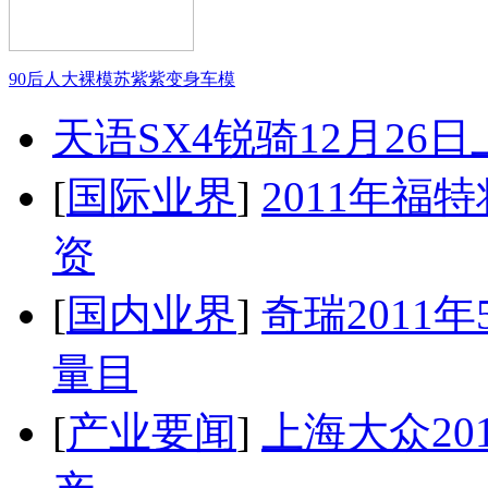
90后人大裸模苏紫紫变身车模
天语SX4锐骑12月26
[
国际业界
]
2011年
资
[
国内业界
]
奇瑞2011
量目
[
产业要闻
]
上海大众20