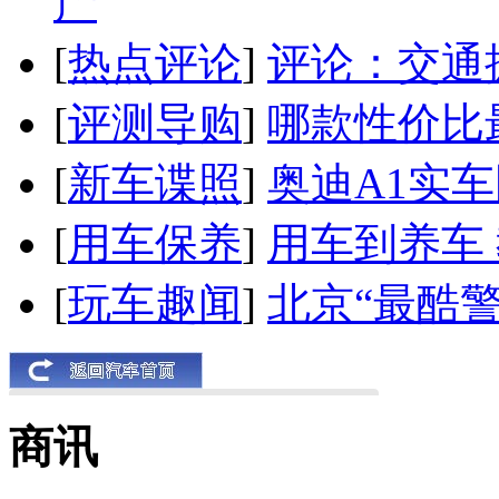
产
[
热点评论
]
评论：交通
[
评测导购
]
哪款性价比
[
新车谍照
]
奥迪A1实
[
用车保养
]
用车到养车
[
玩车趣闻
]
北京“最酷
商讯