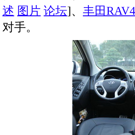
述
图片
论坛
]、
丰田RAV
对手。