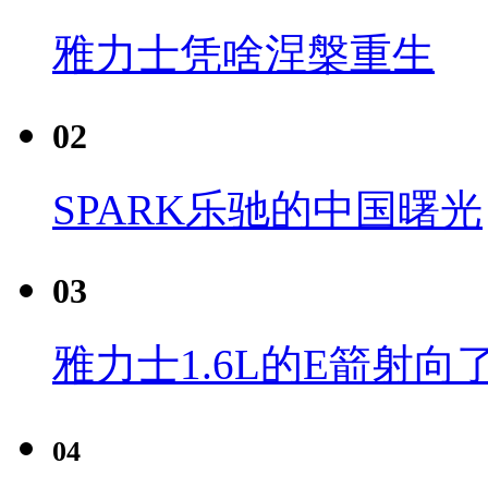
雅力士凭啥涅槃重生
02
SPARK乐驰的中国曙光
03
雅力士1.6L的E箭射向
04