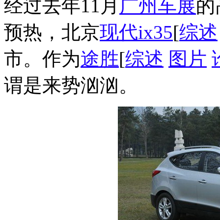
经过去年11月
广州车展
的
预热，北京
现代ix35
[
综述
市。作为
途胜
[
综述
图片
谓是来势汹汹。