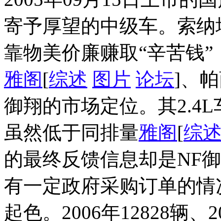
寄予厚望的中级车。索纳
靠物美价廉赚取“辛苦钱
雅阁
[
综述
图片
论坛
]、
御翔的市场定位。其2.4L车
虽然低于同排量
雅阁
[
综
的最终反馈信息却是NF
有一定政府采购订单的情
起色。2006年12828辆、20