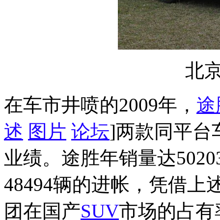
北
在车市井喷的2009年，
途
述
图片
论坛
]两款同平
业绩。途胜年销量达5020
48494辆的进帐，凭借
团在国产
SUV
市场的占有