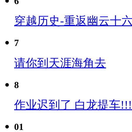
6
穿越历史-重返幽云十六
7
请你到天涯海角去
8
作业迟到了 白龙提车!!!
01