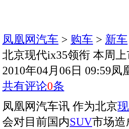
凤凰网汽车
>
购车
>
新车
北京现代ix35领衔 本
2010年04月06日 09:59
凤
共有评论
0
条
凤凰网汽车讯 作为北京
现
会对目前国内
SUV
市场造