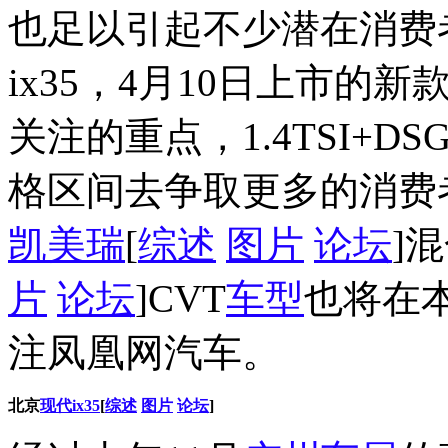
也足以引起不少潜在消费
ix35，4月10日上市的新
关注的重点，1.4TSI+
格区间去争取更多的消费
凯美瑞
[
综述
图片
论坛
]
片
论坛
]CVT
车型
也将在
注凤凰网汽车。
北京
现代ix35
[
综述
图片
论坛
]