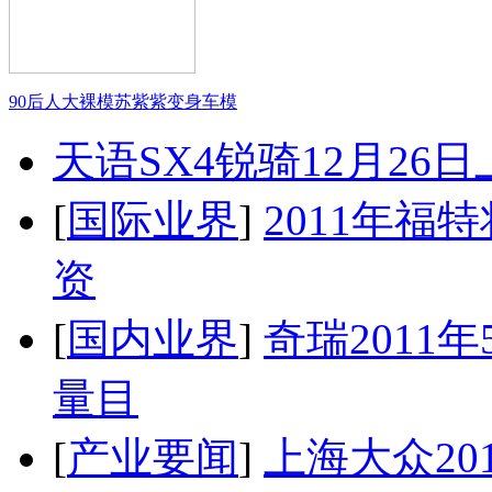
90后人大裸模苏紫紫变身车模
天语SX4锐骑12月26
[
国际业界
]
2011年
资
[
国内业界
]
奇瑞2011
量目
[
产业要闻
]
上海大众20