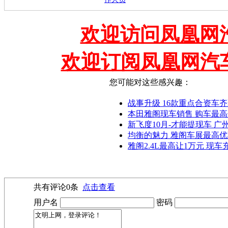
欢迎访问凤凰网汽
欢迎订阅凤凰网汽
您可能对这些感兴趣：
战事升级 16款重点合资车齐聚
本田雅阁现车销售 购车最高优
新飞度10月-才能提现车 广州
均衡的魅力 雅阁车展最高优惠
雅阁2.4L最高让1万元 现
共有评论
0
条
点击查看
用户名
密码