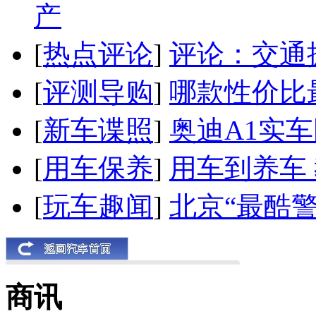
产
[
热点评论
]
评论：交通
[
评测导购
]
哪款性价比
[
新车谍照
]
奥迪A1实
[
用车保养
]
用车到养车
[
玩车趣闻
]
北京“最酷
商讯