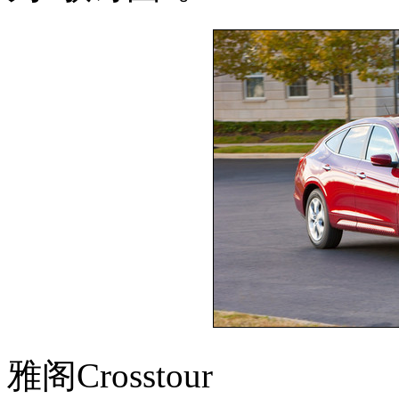
雅阁Crosstour