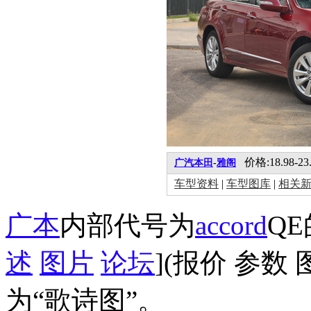
价格:18.98-23
广汽本田
-
雅阁
车型资料
|
车型图库
|
相关
广本
内部代号为
accord
QE
述
图片
论坛
](报价 参数
为“歌诗图”。