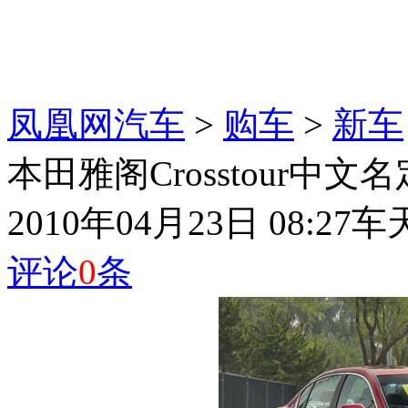
凤凰网汽车
>
购车
>
新车
本田雅阁Crosstour中
2010年04月23日 08:27
车
评论
0
条