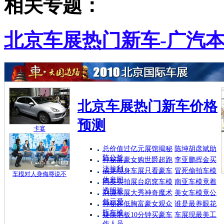
相关专题：
北京车展热门新车-广汽
北京车展热门新车价格
预测
卡宴
总价值过亿元展馆揭秘
陈坤胡彦斌助
阵公益
神秘富豪女购世爵超跑
李亚鹏挥金买
法拉利
成龙现身车展只看豪车
冒死偷拍车模
车模对人身侮辱说不
休息间
网友实拍展台窈窕车模
南亚车模竟着
透明装
刘谦车展大秀神奇魔术
美女车模竟公
然示爱
神秘超低胸富豪女观众
谁是最养眼花
瓶车模
疑煤老板10分钟买豪车
车展现最美工
作人员