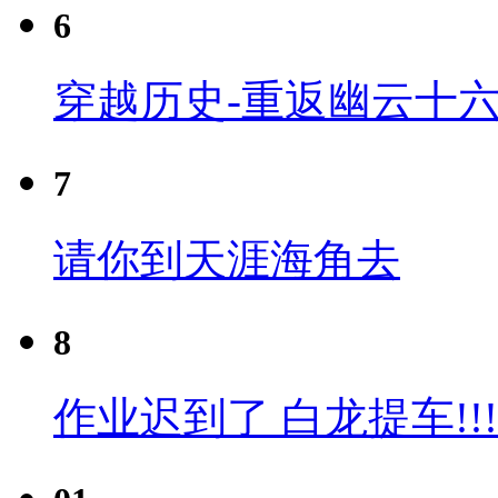
6
穿越历史-重返幽云十六
7
请你到天涯海角去
8
作业迟到了 白龙提车!!!