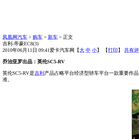
凤凰网汽车
>
购车
>
新车
> 正文
吉利-帝豪EC8(3)
2010年06月11日 09:41
爱卡汽车网
【
大
中
小
】 【
打印
】
共有评
乔治亚罗出品：英伦SC5-RV
英伦SC5-RV是
吉利
产品占略平台经济型轿车平台一款重要作品
准。