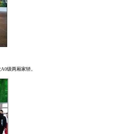
一款A0级两厢家轿。