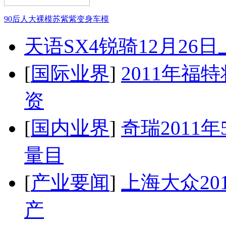
90后人大裸模苏紫紫变身车模
天语SX4锐骑12月26
[
国际业界
]
2011年
资
[
国内业界
]
奇瑞2011
量目
[
产业要闻
]
上海大众20
产