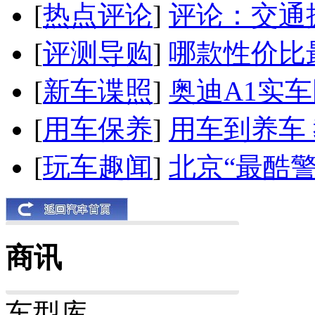
[
热点评论
]
评论：交通
[
评测导购
]
哪款性价比
[
新车谍照
]
奥迪A1实
[
用车保养
]
用车到养车
[
玩车趣闻
]
北京“最酷
商讯
车型库