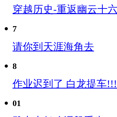
穿越历史-重返幽云十六
7
请你到天涯海角去
8
作业迟到了 白龙提车!!!
01