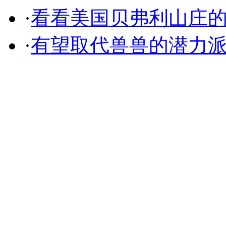
·
看看美国贝弗利山庄
·
有望取代兽兽的潜力