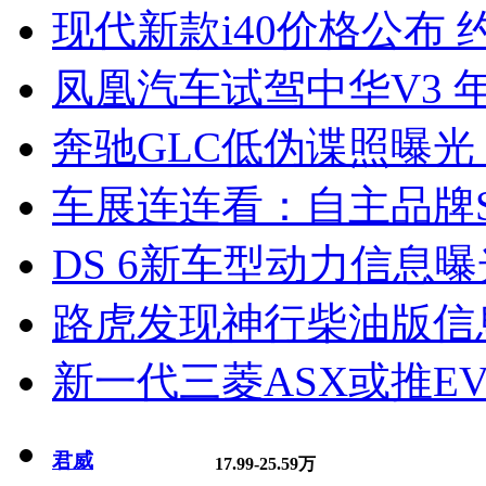
现代新款i40价格公布 约
凤凰汽车试驾中华V3 
奔驰GLC低伪谍照曝光
车展连连看：自主品牌S
DS 6新车型动力信息曝光
路虎发现神行柴油版信
新一代三菱ASX或推EV
君威
17.99-25.59万