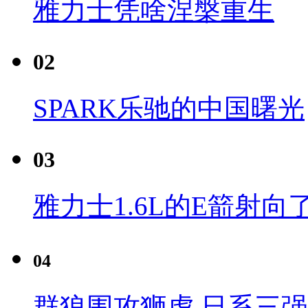
雅力士凭啥涅槃重生
02
SPARK乐驰的中国曙光
03
雅力士1.6L的E箭射向
04
群狼围攻狮虎 日系三