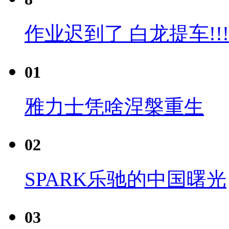
作业迟到了 白龙提车!!!
01
雅力士凭啥涅槃重生
02
SPARK乐驰的中国曙光
03