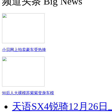
频道头条
Big News
小贝网上拍卖豪车受热捧
90后人大裸模苏紫紫变身车模
天语SX4锐骑12月26