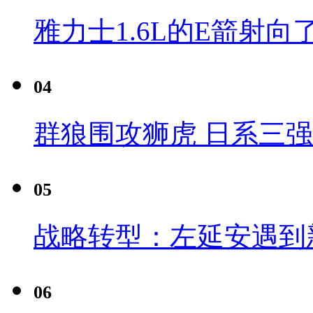
雅力士1.6L的E箭射向
04
群狼围攻狮虎 日系三
05
战略转型：左延安遇到
06