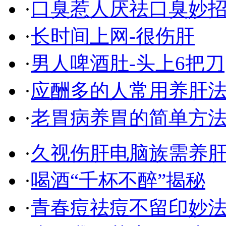
·
口臭惹人厌祛口臭妙
·
长时间上网-很伤肝
·
男人啤酒肚-头上6把刀
·
应酬多的人常用养肝
·
老胃病养胃的简单方
·
久视伤肝电脑族需养
·
喝酒“千杯不醉”揭秘
·
青春痘祛痘不留印妙