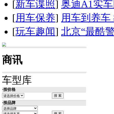
[
新车谍照
]
奥迪A1实
[
用车保养
]
用车到养车
[
玩车趣闻
]
北京“最酷
商讯
车型库
·按价格
·按品牌