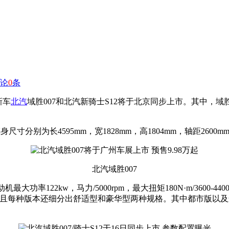
论
0
条
新车
北汽
域胜007和北汽新骑士S12将于北京同步上市。其中，域胜
寸分别为长4595mm，宽1828mm，高1804mm，轴距260
北汽域胜007
大功率122kw，马力/5000rpm，最大扭矩180N·m/3600-440
以及精英版，而且每种版本还细分出舒适型和豪华型两种规格。其中都