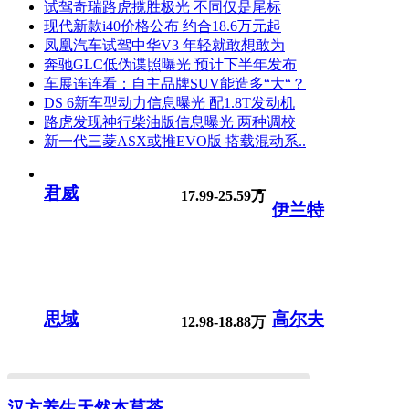
试驾奇瑞路虎揽胜极光 不同仅是尾标
现代新款i40价格公布 约合18.6万元起
凤凰汽车试驾中华V3 年轻就敢想敢为
奔驰GLC低伪谍照曝光 预计下半年发布
车展连连看：自主品牌SUV能造多“大“？
DS 6新车型动力信息曝光 配1.8T发动机
路虎发现神行柴油版信息曝光 两种调校
新一代三菱ASX或推EVO版 搭载混动系..
君威
17.99-25.59万
伊兰特
思域
高尔夫
12.98-18.88万
汉方养生天然本草茶