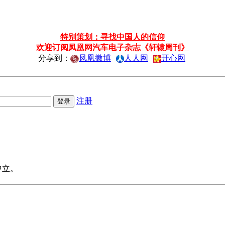
特别策划：寻找中国人的信仰
欢迎订阅凤凰网汽车电子杂志《轩辕周刊》
分享到：
凤凰微博
人人网
开心网
注册
中立。