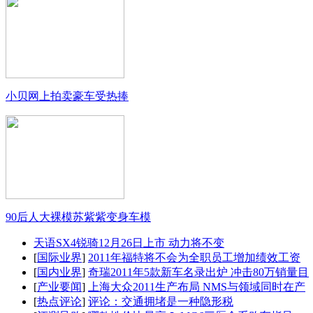
小贝网上拍卖豪车受热捧
90后人大裸模苏紫紫变身车模
天语SX4锐骑12月26日上市 动力将不变
[
国际业界
]
2011年福特将不会为全职员工增加绩效工资
[
国内业界
]
奇瑞2011年5款新车名录出炉 冲击80万销量目
[
产业要闻
]
上海大众2011生产布局 NMS与领域同时在产
[
热点评论
]
评论：交通拥堵是一种隐形税