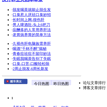
·
脱发喝茶就能止脱生发
·
口臭惹人厌祛口臭妙招
·
长时间上网-很伤肝
·
男人啤酒肚-头上6把刀
·
应酬多的人常用养肝法
·
老胃病养胃的简单方法
·
久视伤肝电脑族需养肝
·
喝酒“千杯不醉”揭秘
·
青春痘祛痘不留印妙法
·
失眠我喝茶告别了失眠
·
口臭-口苦-口酸轻松除
·
2周止脱发-6周长新发
酷车美女
论坛文章排行
今日热图
昨日热图
博客文章排行
1