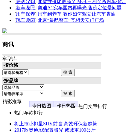
[
评测导购
]
哪款性价比最高？ MG6三厢全系购车指导
[
新车谍照
]
奥迪A1实车国内再曝光 售价定位是问题
[
用车保养
]
用车到养车 教你如何驾驶让汽车省油
[
玩车趣闻
]
北京“最酷警车”亮相天安门广场
商讯
车型库
·按价格
·按品牌
精彩推荐
今日热图
昨日热图
热门文章排行
热门车款排行
将上市小排量SUV前瞻 高效环保新趋势
2017款奥迪A6配置曝光 或减重100公斤