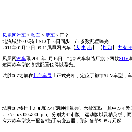
凤凰网汽车
>
购车
>
新车
> 正文
北汽域胜007/骑士S12于16日同步上市 参数配置曝光
2011年01月12日 09:11
凤凰网汽车
【
大
中
小
】 【
打印
】
共有评
凤凰网
汽车
讯 2011年1月16日，北京汽车制造厂旗下两款
SUV
这两款车型的参数配置也得以曝光。
域胜007之前在
北京车展
上正式亮相，定位于都市SUV车型，车身尺
域胜007将推出2.0L和2.4L两种排量共计六款车型，其中2.0L发动机最
217N·m/3000-4000rpm。分别为都市版、运动版
有六款车型统一配备5挡手动变速器，预计售价9.98万元起。