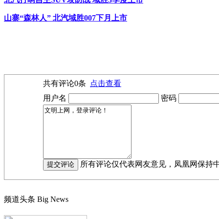
山寨“森林人” 北汽域胜007下月上市
共有评论
0
条
点击查看
用户名
密码
所有评论仅代表网友意见，凤凰网保持
频道头条
Big News