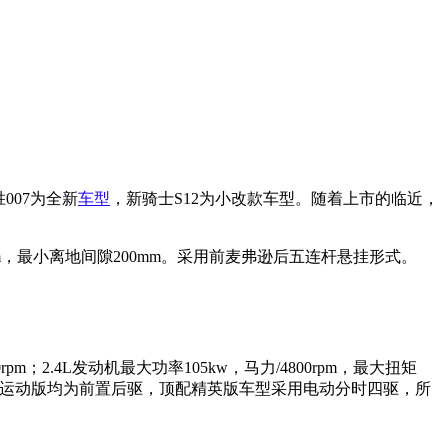
007为全新
车型
，新骑士S12为小改款车型。随着上市的临近，
0mm，最小离地间隙200mm。采用前麦弗逊后五连杆悬挂形式。
0rpm；2.4L发动机最大功率105kw，马力/4800rpm，最大扭矩
市版以及运动版均为前置后驱，顶配精英版车型采用电动分时四驱，所