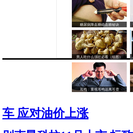
糖尿病降血糖稳血糖秘诀
男人吃什么强壮必看（组图）
耳鸣：重视耳鸣远离耳聋
车 应对油价上涨