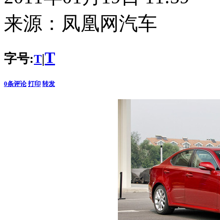
来源：
凤凰网汽车
T
字号:
|
T
0
条评论
打印
转发