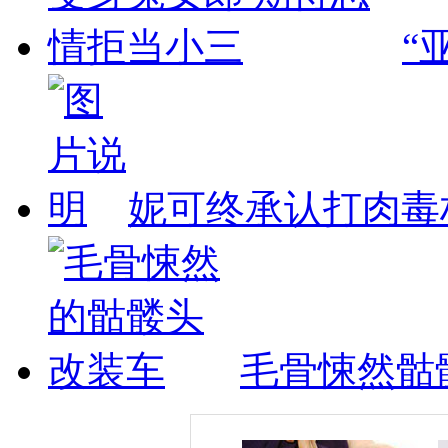
“
妮可终承认打肉毒
毛骨悚然骷