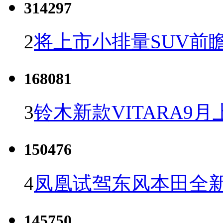
314297
2
将上市小排量SUV前
168081
3
铃木新款VITARA9月
150476
4
凤凰试驾东风本田全新C
145750