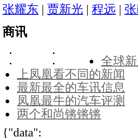
张耀东
|
贾新光
|
程远
|
张
商讯
全球新
上凤凰看不同的新闻
最新最全的车讯信息
凤凰最牛的汽车评测
两个和尚锵锵锵
{"data":