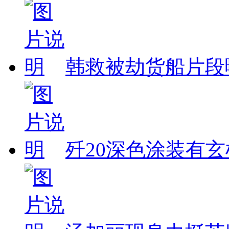
韩救被劫货船片段
歼20深色涂装有玄