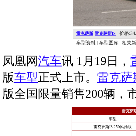
价格:34.5
雷克萨斯
-
雷克萨斯IS
车型资料
|
车型图库
|
相关
凤凰网
汽车
讯 1月19日，
版
车型
正式上市。
雷克萨斯
版全国限量销售200辆，
雷克萨斯
车型
雷克萨斯IS 250风驰版