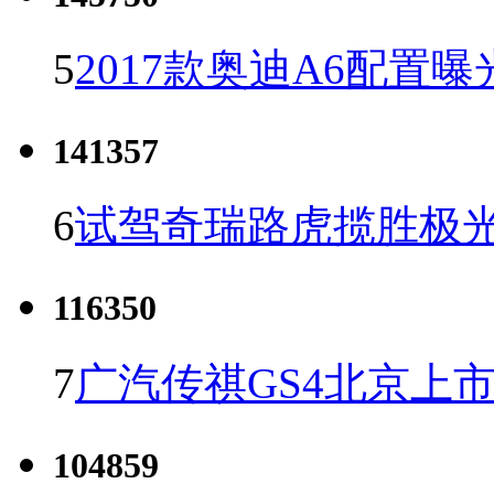
5
2017款奥迪A6配置曝
141357
6
试驾奇瑞路虎揽胜极光
116350
7
广汽传祺GS4北京上市 
104859