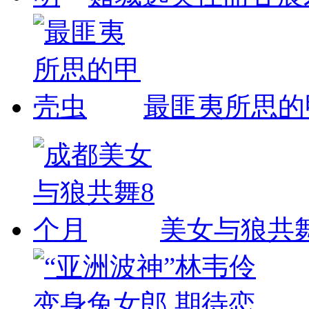
最匪夷所思的
美女与狼共