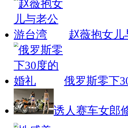
赵薇抱女儿
俄罗斯零下3
诱人赛车女郎