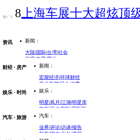
8
上海车展十大超炫顶级
新闻：
资讯
大陆
|
国际
|
台湾
|
社会
深度
|
专题
|
图片
中国政要资料库
新闻：
财经 · 房产
评论：
宏观经济
|
环球财经
商业新闻
|
民生消费
时事开讲
娱乐：
娱乐 · 时尚
评论：
军事：
明星
|
风月
|
江湖
|
明星库
商业评论
|
宏观分析
电影
|
百步穿影
|
观影团
防务观察
|
防务写真
金融观察
|
财知道
星座
|
塔罗
|
演出
汽车：
汽车 · 旅游
中国军情
|
环球军情
外媒视角
凤凰网·非常道
|
星光邦
业界
|
评论
|
访谈
|
报告
体育：
股票：
时尚：
新车
|
国内
|
海外
|
谍照