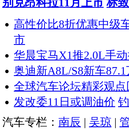
别克昂科拉11月上市
标致
高性价比8折优惠中级
市
华晨宝马X1推2.0L手
奥迪新A8L/S8新车87.
全球汽车论坛精彩观点
发改委11日或调油价
汽车专栏：
南辰
|
吴琼
|