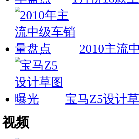
2010主
宝马Z5设计
视频