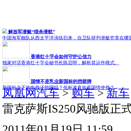
解放军潜艇“猎杀潜航”
中国海军舰队从西太平洋演练归来，自卫队研判潜艇究竟在哪
香港红十字会如何守护公信力
独家对话香港红十字会秘书长陈启明，解析其运作模式。
国情不是乳业新国标的挡箭牌
新国标之下的牛奶还能喝吗？低标准真的是国情使然？
凤凰网汽车
>
购车
>
新车
雷克萨斯IS250风驰版正式
2011年01月19日 11:59