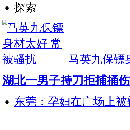
探索
马英九保镖
湖北一男子持刀拒捕捅伤
东莞：孕妇在广场上被辅