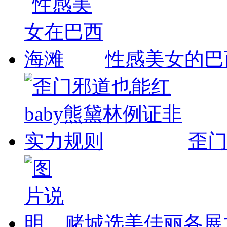
性感美女的巴
歪
赌城选美佳丽各展