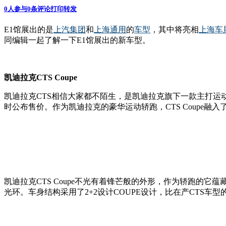
0
人参与
0
条评论
打印
转发
E1馆展出的是
上汽集团
和
上海通用
的
车型
，其中将亮相
上海车
同编辑一起了解一下E1馆展出的新车型。
凯迪拉克CTS Coupe
凯迪拉克CTS相信大家都不陌生，是凯迪拉克旗下一款主打运动
时公布售价。作为凯迪拉克的豪华运动轿跑，CTS Coupe
凯迪拉克CTS Coupe不光有着锋芒般的外形，作为轿跑的它蕴
光环。车身结构采用了2+2设计COUPE设计，比在产CTS车