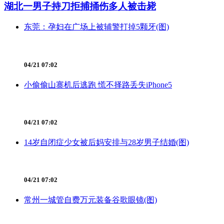
湖北一男子持刀拒捕捅伤多人被击毙
东莞：孕妇在广场上被辅警打掉5颗牙(图)
04/21 07:02
小偷偷山寨机后逃跑 慌不择路丢失iPhone5
04/21 07:02
14岁自闭症少女被后妈安排与28岁男子结婚(图)
04/21 07:02
常州一城管自费万元装备谷歌眼镜(图)