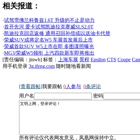
相关报道：
·
试驾雪佛兰科鲁兹1.6T 升级的不止是动力
·
首开先河 爱卡试驾凯迪拉克赛威SLS2.0T
·
凯迪拉克回店返修 通用召回补偿或以送油卡代替
·
荣威SUV或将定名W5 车展首发展后上市
·
荣威首款SUV W5上市在即 多图谍照曝光
·
MG3/荣威W5领衔 上汽四款新车即将推出
[责任编辑：jinwb]
标签：
上海车展
景程
Epsilon
CTS
Coupe
Cam
用手机登录
3g.ifeng.com
随时随地看新闻
[查看跟帖]
我要跟帖
0
人参与
0
条评论
用户名
密码
所有评论仅代表网友意见，凤凰网保持中立。