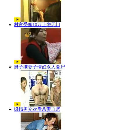
村官受贿10万上缴无门
男子携妻子情妇杀人食尸
绿帽男交欢后杀妻自尽