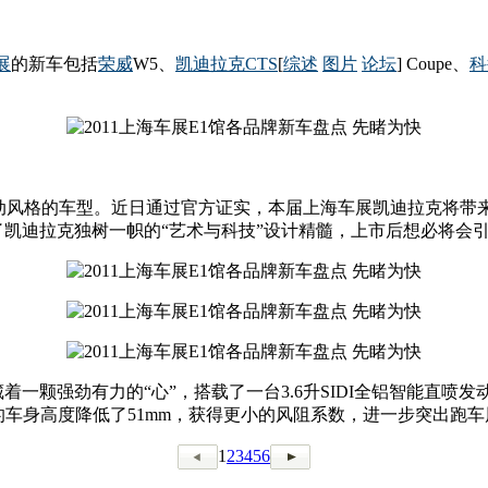
展
的新车包括
荣威
W5、
凯迪拉克
CTS
[
综述
图片
论坛
] Coupe、
科
风格的车型。近日通过官方证实，本届上海车展凯迪拉克将带来全新
融入了凯迪拉克独树一帜的“艺术与科技”设计精髓，上市后想必将
藏着一颗强劲有力的“心”，搭载了一台3.6升SIDI全铝智能直喷
型的车身高度降低了51mm，获得更小的风阻系数，进一步突出跑
1
2
3
4
5
6