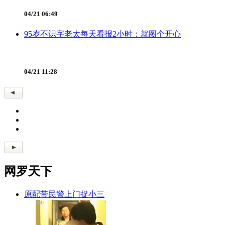
04/21 06:49
95岁不识字老太每天看报2小时：就图个开心
04/21 11:28
网罗天下
原配带民警上门捉小三