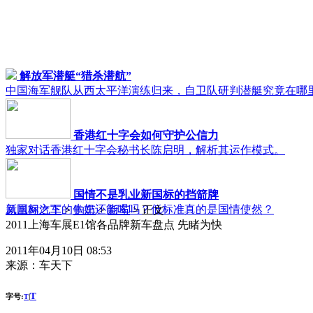
解放军潜艇“猎杀潜航”
中国海军舰队从西太平洋演练归来，自卫队研判潜艇究竟在哪
香港红十字会如何守护公信力
独家对话香港红十字会秘书长陈启明，解析其运作模式。
国情不是乳业新国标的挡箭牌
新国标之下的牛奶还能喝吗？低标准真的是国情使然？
凤凰网汽车
>
购车
>
新车
> 正文
2011上海车展E1馆各品牌新车盘点 先睹为快
2011年04月10日 08:53
来源：
车天下
T
字号:
|
T