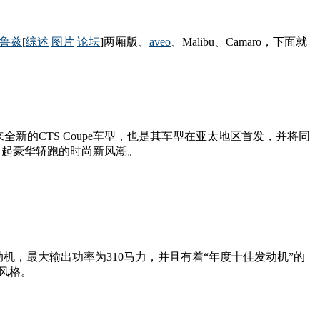
鲁兹
[
综述
图片
论坛
]两厢版、
aveo
、Malibu、Camaro，下面就
的CTS Coupe车型，也是其车型在亚太地区首发，并将同
会引起豪华轿跑的时尚新风潮。
发动机，最大输出功率为310马力，并且有着“年度十佳发动机”的
车风格。