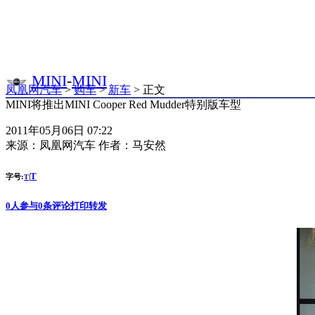
MINI
-
MINI
凤凰网汽车
>
购车
>
新车
> 正文
MINI将推出MINI Cooper Red Mudder特别版车型
2011年05月06日 07:22
来源：
凤凰网汽车
作者：
马安然
T
字号:
|
T
0
人参与
0
条评论
打印
转发