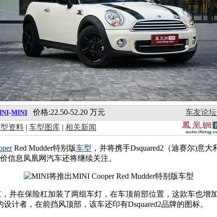
价格:22.50-52.20 万元
车友论坛
INI
-
MINI
车型资料
|
车型图库
|
相关新闻
oper
Red Mudder特别版
车型
，并将携手Dsquared2（迪赛尔)意大
型，详细售价信息凤凰网汽车还将继续关注。
加了一个前保险杠，并在保险杠加装了两组车灯，在车顶前部位置，这款
计者，在前挡风顶部，该车还印有Dsquared2品牌的图标。