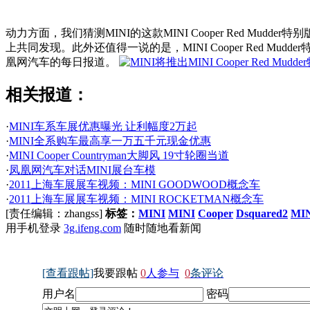
动力方面，我们猜测MINI的这款MINI Cooper Red Mudd
上共同发现。此外还值得一说的是，MINI Cooper Red
凰网汽车的每日报道。
相关报道：
·
MINI车系车展优惠曝光 让利幅度2万起
·
MINI全系购车最高享一万五千元现金优惠
·
MINI Cooper Countryman大脚风 19寸轮圈当道
·
凤凰网汽车对话MINI展台车模
·
2011上海车展展车视频：MINI GOODWOOD概念车
·
2011上海车展展车视频：MINI ROCKETMAN概念车
[责任编辑：zhangss]
标签：
MINI
MINI
Cooper
Dsquared2
MI
用手机登录
3g.ifeng.com
随时随地看新闻
[查看跟帖]
我要跟帖
0
人参与
0
条评论
用户名
密码