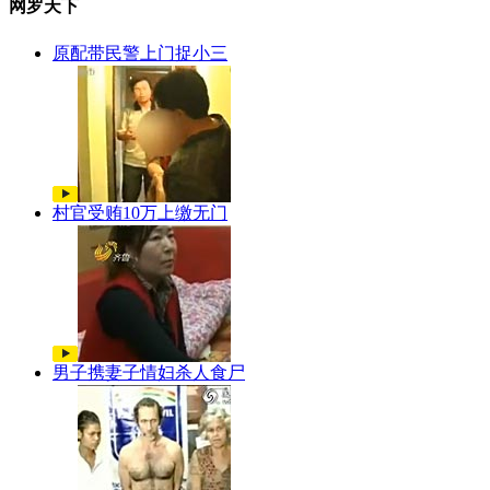
网罗天下
原配带民警上门捉小三
村官受贿10万上缴无门
男子携妻子情妇杀人食尸