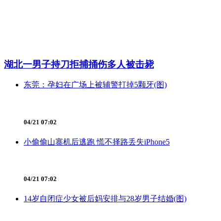
湖北一男子持刀拒捕捅伤多人被击毙
东莞：孕妇在广场上被辅警打掉5颗牙(图)
04/21 07:02
小偷偷山寨机后逃跑 慌不择路丢失iPhone5
04/21 07:02
14岁自闭症少女被后妈安排与28岁男子结婚(图)