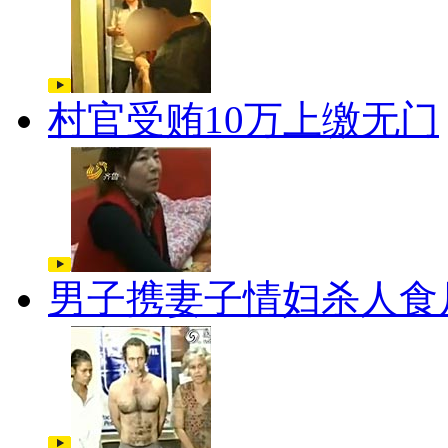
村官受贿10万上缴无门
男子携妻子情妇杀人食