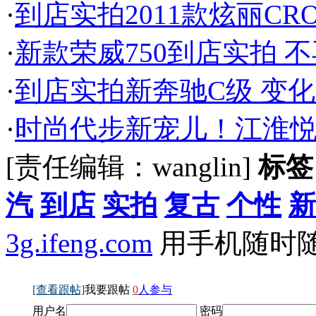
·
到店实拍2011款炫丽CR
·
新款荣威750到店实拍 
·
到店实拍新奔驰C级 变
·
时尚代步新宠儿！江淮
[责任编辑：wanglin]
标签
汽
到店
实拍
复古
个性
新
3g.ifeng.com
用手机随时
[查看跟帖]
我要跟帖
0
人参与
用户名
密码