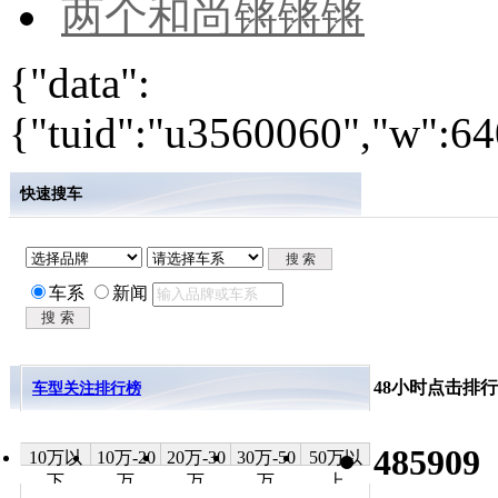
两个和尚锵锵锵
{"data":
{"tuid":"u3560060","w":640
快速搜车
车系
新闻
48小时点击排行
车型关注排行榜
485909
10万以
10万-20
20万-30
30万-50
50万以
下
万
万
万
上