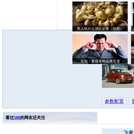
男人吃什么强壮必看（组图）
耳鸣：重视耳鸣远离耳聋
参数配置
看过
500
的网友还关注
飞度