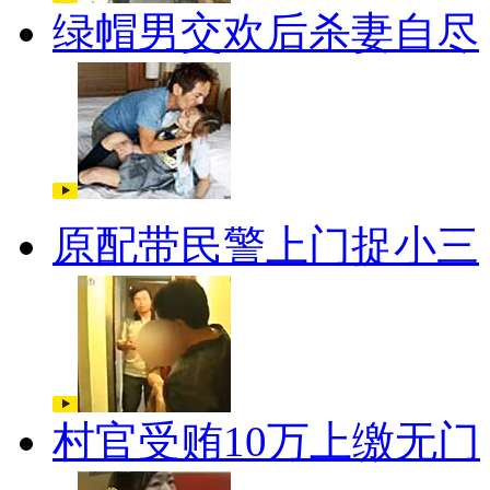
绿帽男交欢后杀妻自尽
原配带民警上门捉小三
村官受贿10万上缴无门