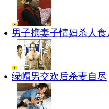
男子携妻子情妇杀人食
绿帽男交欢后杀妻自尽