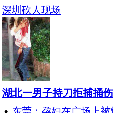
深圳砍人现场
湖北一男子持刀拒捕捅伤
东莞：孕妇在广场上被辅