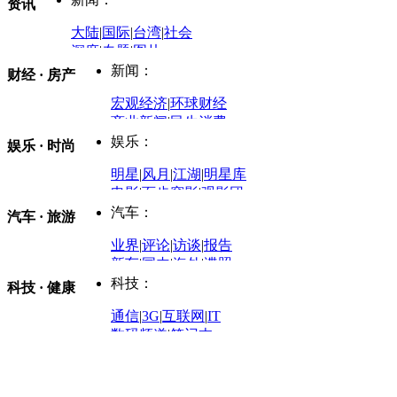
资讯
大陆
|
国际
|
台湾
|
社会
深度
|
专题
|
图片
中国政要资料库
新闻：
财经 · 房产
评论：
宏观经济
|
环球财经
商业新闻
|
民生消费
时事开讲
娱乐：
娱乐 · 时尚
评论：
军事：
明星
|
风月
|
江湖
|
明星库
商业评论
|
宏观分析
电影
|
百步穿影
|
观影团
防务观察
|
防务写真
金融观察
|
财知道
星座
|
塔罗
|
演出
汽车：
汽车 · 旅游
中国军情
|
环球军情
外媒视角
凤凰网·非常道
|
星光邦
业界
|
评论
|
访谈
|
报告
体育：
股票：
时尚：
新车
|
国内
|
海外
|
谍照
购车
|
导购
|
试驾
|
图解
科技：
NBA
|
CBA
|
大局观
科技 · 健康
炒股大赛
|
图解资金流向
时装
|
美容
|
美体
|
论坛
文化
|
人文
|
酷车
|
游记
中超
|
国际足球
|
图片
投资观察
|
龙虎榜点评
化妆品库
|
试用中心
通信
|
3G
|
互联网
|
IT
用车
|
专栏
|
二手车
黑马追踪
|
明星分析师
情感
|
奢侈品
|
图片
数码频道
|
笔记本
历史：
赛事
|
城市站
|
经销商
时尚品牌库
科技专题
|
探索
论坛
|
报价库
|
图片库
理财：
轶闻秘档
|
历史映像室
健康：
历史专题
|
民间说史
城市：
基金
|
理财
|
银行
|
保险