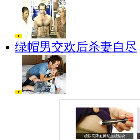
绿帽男交欢后杀妻自尽
糖尿病降血糖稳血糖秘诀