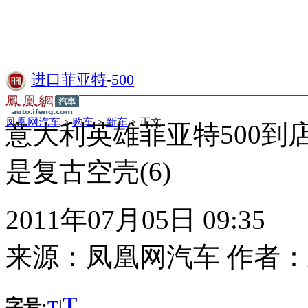
进口菲亚特
-
500
凤凰网汽车
>
购车
>
新车
> 正文
意大利英雄菲亚特500到
是复古空壳(6)
2011年07月05日 09:35
来源：
凤凰网汽车
作者：
T
字号:
|
T