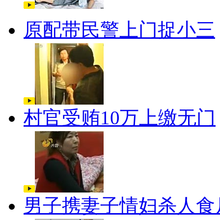
原配带民警上门捉小三
村官受贿10万上缴无门
男子携妻子情妇杀人食