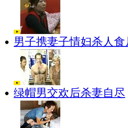
男子携妻子情妇杀人食
绿帽男交欢后杀妻自尽