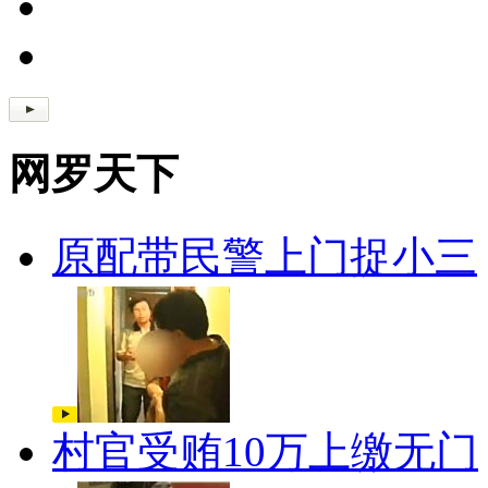
网罗天下
原配带民警上门捉小三
村官受贿10万上缴无门