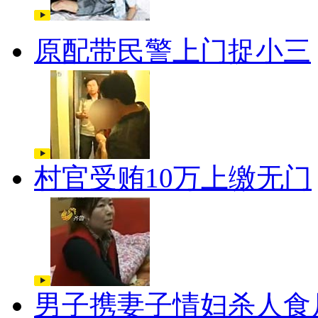
原配带民警上门捉小三
村官受贿10万上缴无门
男子携妻子情妇杀人食