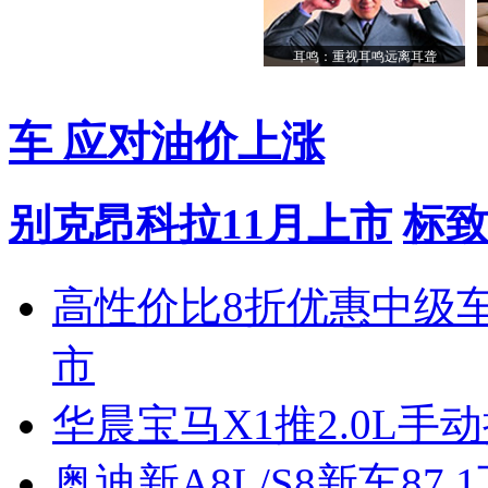
耳鸣：重视耳鸣远离耳聋
车 应对油价上涨
别克昂科拉11月上市
标致
高性价比8折优惠中级
市
华晨宝马X1推2.0L手
奥迪新A8L/S8新车87.