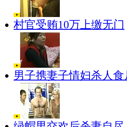
村官受贿10万上缴无门
男子携妻子情妇杀人食
绿帽男交欢后杀妻自尽