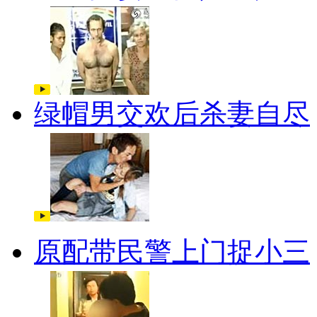
绿帽男交欢后杀妻自尽
原配带民警上门捉小三