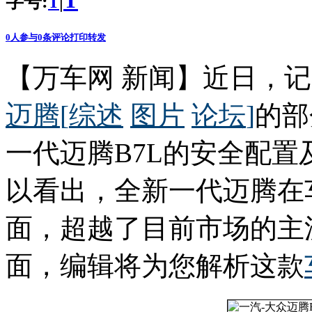
T
字号:
|
T
0
人参与
0
条评论
打印
转发
【万车网 新闻】近日，
迈腾
[
综述
图片
论坛
]
的部
一代迈腾B7L的安全配
以看出，全新一代迈腾在
面，超越了目前市场的主
面，编辑将为您解析这款