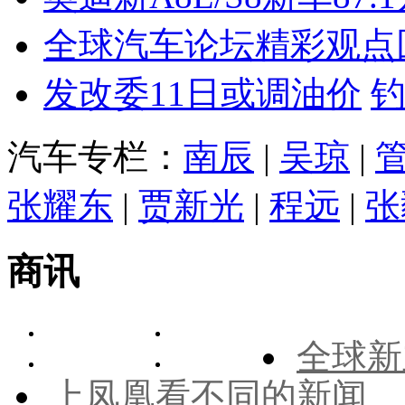
全球汽车论坛精彩观点
发改委11日或调油价
汽车专栏：
南辰
|
吴琼
|
张耀东
|
贾新光
|
程远
|
张
商讯
全球新
上凤凰看不同的新闻