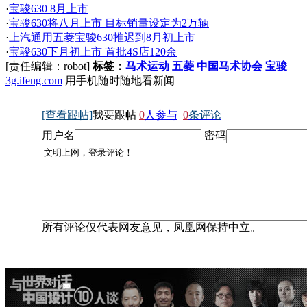
·
宝骏630 8月上市
·
宝骏630将八月上市 目标销量设定为2万辆
·
上汽通用五菱宝骏630推迟到8月初上市
·
宝骏630下月初上市 首批4S店120余
[责任编辑：robot]
标签：
马术运动
五菱
中国马术协会
宝骏
3g.ifeng.com
用手机随时随地看新闻
[查看跟帖]
我要跟帖
0
人参与
0
条评论
用户名
密码
所有评论仅代表网友意见，凤凰网保持中立。