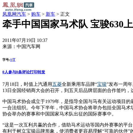
凤凰网汽车
>
购车
>
新车
> 正文
牵手中国国家马术队 宝骏630
2011年07月19日 10:37
来源：
中国汽车网
T
字号:
|
T
0
人参与
0
条评论
打印
转发
7月18日，时值上汽通用
五菱
全新乘用车品牌“
宝骏
”发布一周
13日全国经销商大会的召开，到五天后品牌层面的合作签约，
中国马术协会成立于1979年，是指导全国与马有关运动项目
一合法组织。今年下半年，中国马术协会将举办包括全国马术
协会举办的赛事和中国国家马术队出征的国际赛事中。
“这是一次互利共赢的合作，借助马术运动等国内外赛事的平
有利于树立宝骏品牌形象，使消费者更容易理解“可靠的伙伴