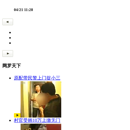
04/21 11:28
网罗天下
原配带民警上门捉小三
村官受贿10万上缴无门