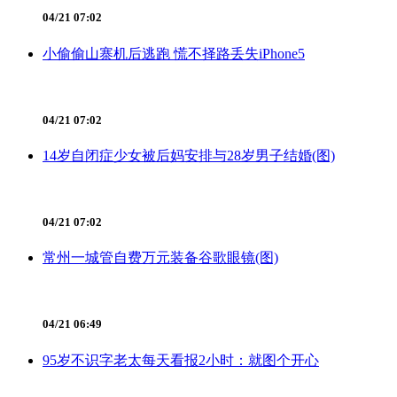
04/21 07:02
小偷偷山寨机后逃跑 慌不择路丢失iPhone5
04/21 07:02
14岁自闭症少女被后妈安排与28岁男子结婚(图)
04/21 07:02
常州一城管自费万元装备谷歌眼镜(图)
04/21 06:49
95岁不识字老太每天看报2小时：就图个开心