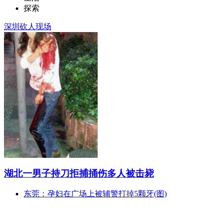
探索
深圳砍人现场
湖北一男子持刀拒捕捅伤多人被击毙
东莞：孕妇在广场上被辅警打掉5颗牙(图)