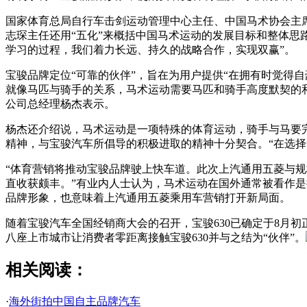
国家体育总局自行车击剑运动管理中心主任、中国马术协会主
志琛主任还用“五化”来概括中国马术运动的发展目标和整体思
学习的过程，我们着力长远、持久的战略合作，实现双赢”。
宝骏品牌定位“可靠的伙伴”，旨在为用户提供“在拥有时觉得
就像马匹与骑手的关系，马术运动需要马匹和骑手高度默契的和
公司总经理杨杰表示。
杨杰还介绍说，马术运动是一项特殊的体育运动，骑手与马要
精神，与宝骏汽车所倡导的积极进取的精神十分契合。“在选择
“体育营销将推动宝骏品牌驶上快车道。此次上汽通用五菱与
直收获颇丰。”有业内人士认为，马术运动在国外通常被看作
品牌形象，也意味着上汽通用五菱乘用车营销打开新局面。
随着宝骏汽车全国经销商大会的召开，宝骏630已确定于8月初
八座上市城市让消费者零距离接触宝骏630并与之结为“伙伴”。
相关阅读：
·
海外街拍中国自主品牌汽车