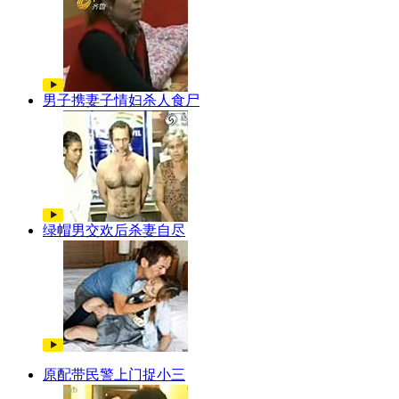
男子携妻子情妇杀人食尸
绿帽男交欢后杀妻自尽
原配带民警上门捉小三