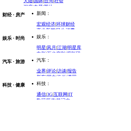
大陆
|
国际
|
台湾
|
社会
深度
|
专题
|
图片
中国政要资料库
新闻：
财经 · 房产
评论：
宏观经济
|
环球财经
商业新闻
|
民生消费
时事开讲
娱乐：
娱乐 · 时尚
评论：
军事：
明星
|
风月
|
江湖
|
明星库
商业评论
|
宏观分析
电影
|
百步穿影
|
观影团
防务观察
|
防务写真
金融观察
|
财知道
星座
|
塔罗
|
演出
汽车：
汽车 · 旅游
中国军情
|
环球军情
外媒视角
凤凰网·非常道
|
星光邦
业界
|
评论
|
访谈
|
报告
体育：
股票：
时尚：
新车
|
国内
|
海外
|
谍照
购车
|
导购
|
试驾
|
图解
科技：
NBA
|
CBA
|
大局观
科技 · 健康
炒股大赛
|
图解资金流向
时装
|
美容
|
美体
|
论坛
文化
|
人文
|
酷车
|
游记
中超
|
国际足球
|
图片
投资观察
|
龙虎榜点评
化妆品库
|
试用中心
通信
|
3G
|
互联网
|
IT
用车
|
专栏
|
二手车
黑马追踪
|
明星分析师
情感
|
奢侈品
|
图片
数码频道
|
笔记本
历史：
赛事
|
城市站
|
经销商
时尚品牌库
科技专题
|
探索
论坛
|
报价库
|
图片库
理财：
轶闻秘档
|
历史映像室
健康：
历史专题
|
民间说史
城市：
基金
|
理财
|
银行
|
保险
外汇
|
期货
|
黄金
养生
|
食疗
|
心理
|
疾病
文化：
对话
|
专栏
|
城市之星