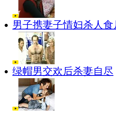
男子携妻子情妇杀人食
绿帽男交欢后杀妻自尽