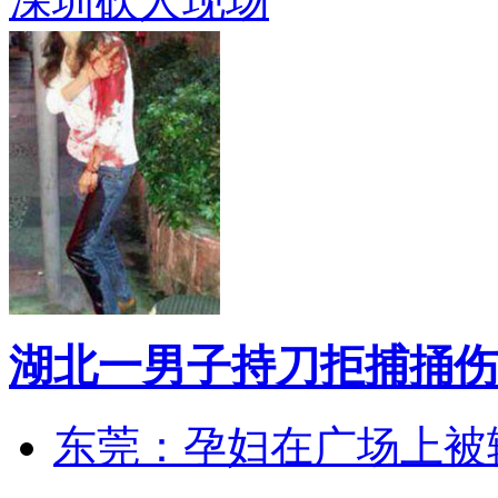
深圳砍人现场
湖北一男子持刀拒捕捅伤
东莞：孕妇在广场上被辅