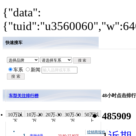
{"data":
{"tuid":"u3560060","w":640
快速搜车
车系
新闻
48小时点击排行
车型关注排行榜
485909
10万以
10万-20
20万-30
30万-50
50万以
下
万
万
万
上
经销商报价
1.
奔驰A级
23.80-27.80万