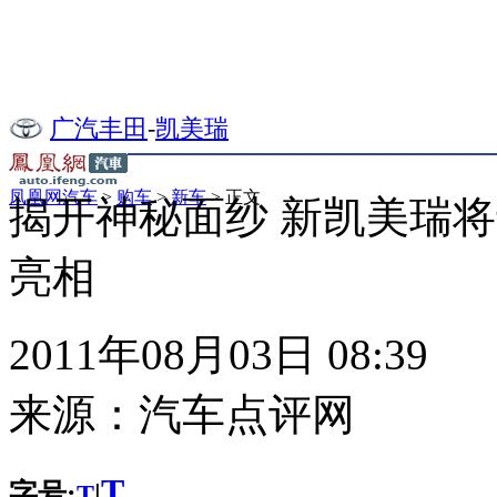
广汽丰田
-
凯美瑞
凤凰网汽车
>
购车
>
新车
> 正文
揭开神秘面纱 新凯美瑞将
亮相
2011年08月03日 08:39
来源：
汽车点评网
T
字号:
|
T