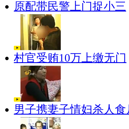
原配带民警上门捉小三
村官受贿10万上缴无门
男子携妻子情妇杀人食