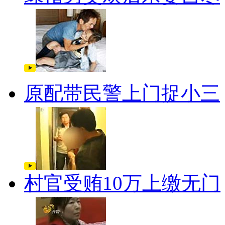
原配带民警上门捉小三
村官受贿10万上缴无门