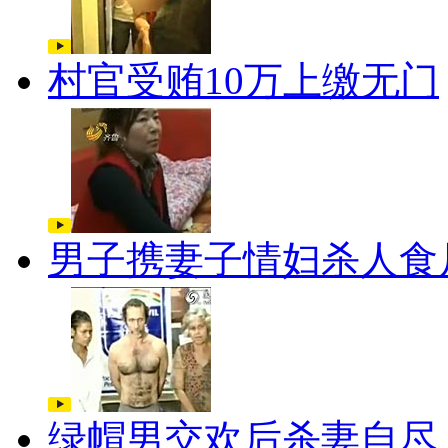
村官受贿10万上缴无门
男子携妻子情妇杀人食
绿帽男交欢后杀妻自尽