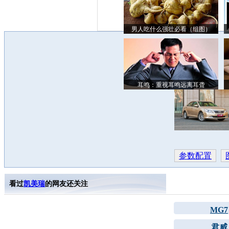
男人吃什么强壮必看（组图）
耳鸣：重视耳鸣远离耳聋
参数配置
看过
凯美瑞
的网友还关注
MG7
君威