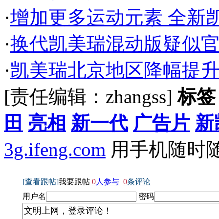
·
增加更多运动元素 全新
·
换代凯美瑞混动版疑似官图
·
凯美瑞北京地区降幅提升
[责任编辑：zhangss]
标签
田
亮相
新一代
广告片
新
3g.ifeng.com
用手机随时
[查看跟帖]
我要跟帖
0
人参与
0
条评论
用户名
密码