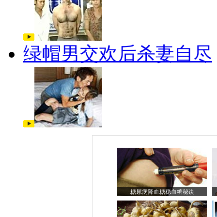
绿帽男交欢后杀妻自尽
糖尿病降血糖稳血糖秘诀