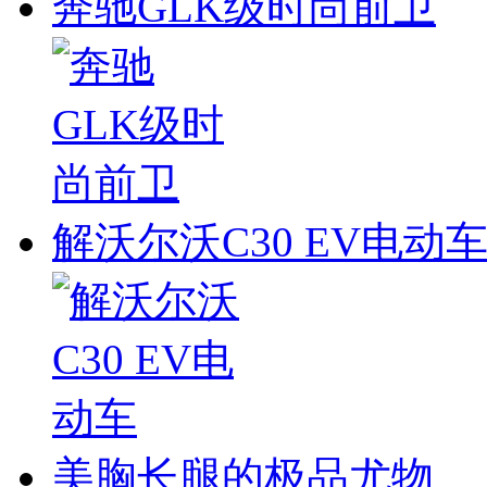
奔驰GLK级时尚前卫
解沃尔沃C30 EV电动
美胸长腿的极品尤物