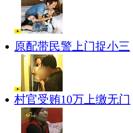
原配带民警上门捉小三
村官受贿10万上缴无门