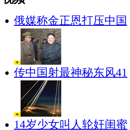
俄媒称金正恩打压中国
传中国射最神秘东风41
14岁少女叫人轮奸闺蜜