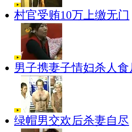
村官受贿10万上缴无门
男子携妻子情妇杀人食
绿帽男交欢后杀妻自尽