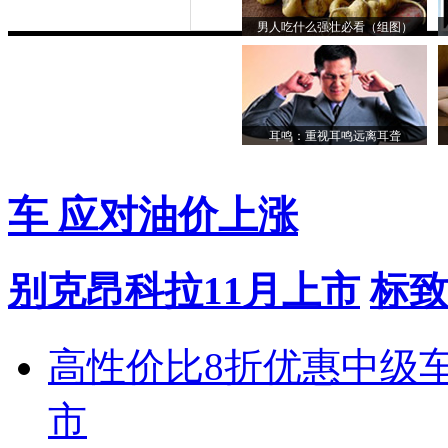
男人吃什么强壮必看（组图）
耳鸣：重视耳鸣远离耳聋
车 应对油价上涨
别克昂科拉11月上市
标致
高性价比8折优惠中级
市