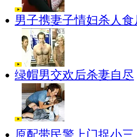
男子携妻子情妇杀人食
绿帽男交欢后杀妻自尽
原配带民警上门捉小三