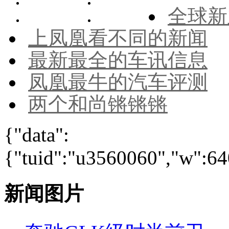
全球新
上凤凰看不同的新闻
最新最全的车讯信息
凤凰最牛的汽车评测
两个和尚锵锵锵
{"data":
{"tuid":"u3560060","w":640
新闻图片