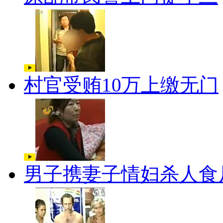
村官受贿10万上缴无门
男子携妻子情妇杀人食