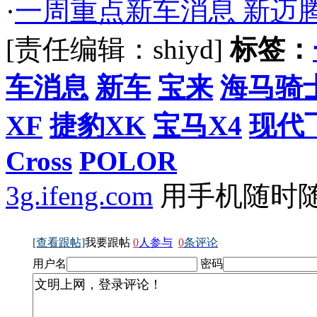
·
一周重点新车消息 新迈腾
[责任编辑：shiyd]
标签：
车消息
新车
宝来
海马骑
XF
捷豹XK
宝马X4
现代
Cross
POLOR
3g.ifeng.com
用手机随时
[查看跟帖]
我要跟帖
0
人参与
0
条评论
用户名
密码