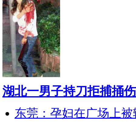
湖北一男子持刀拒捕捅伤
东莞：孕妇在广场上被辅