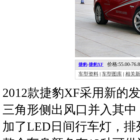
价格:55.00-76.
捷豹
-
捷豹XF
车型资料
|
车型图库
|
相关
2012款捷豹XF采用新
三角形侧出风口并入其中
加了LED日间行车灯，排列成