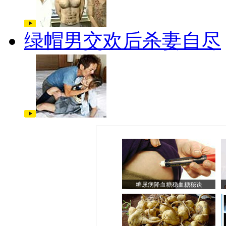
绿帽男交欢后杀妻自尽
糖尿病降血糖稳血糖秘诀