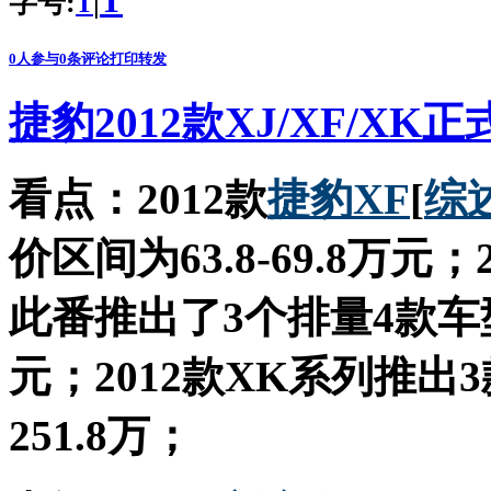
T
字号:
|
T
0
人参与
0
条评论
打印
转发
捷豹2012款XJ/XF/XK
看点：2012款
捷豹XF
[
综
价区间为63.8-69.8万元；
此番推出了3个排量4款车型，
元；2012款XK系列推出3
251.8万；