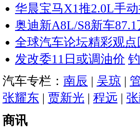
华晨宝马X1推2.0L手
奥迪新A8L/S8新车87.
全球汽车论坛精彩观点
发改委11日或调油价
汽车专栏：
南辰
|
吴琼
|
张耀东
|
贾新光
|
程远
|
张
商讯