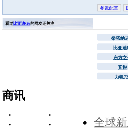
参数配置
看过
比亚迪G6
的网友还关注
桑塔纳
比亚迪
东方之
宾悦
力帆72
商讯
全球新