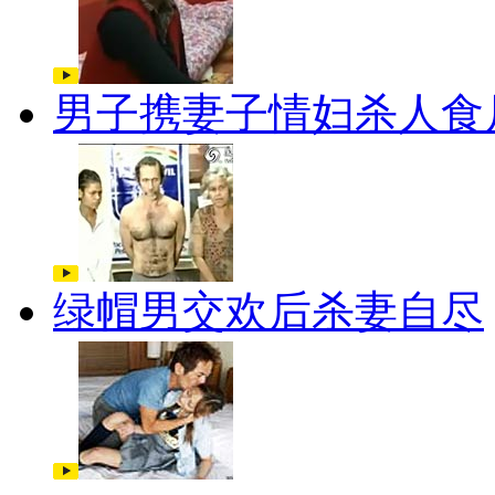
男子携妻子情妇杀人食
绿帽男交欢后杀妻自尽