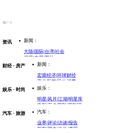
新闻：
资讯
大陆
|
国际
|
台湾
|
社会
深度
|
专题
|
图片
中国政要资料库
新闻：
财经 · 房产
评论：
宏观经济
|
环球财经
商业新闻
|
民生消费
时事开讲
娱乐：
娱乐 · 时尚
评论：
军事：
明星
|
风月
|
江湖
|
明星库
商业评论
|
宏观分析
电影
|
百步穿影
|
观影团
防务观察
|
防务写真
金融观察
|
财知道
星座
|
塔罗
|
演出
汽车：
汽车 · 旅游
中国军情
|
环球军情
外媒视角
凤凰网·非常道
|
星光邦
业界
|
评论
|
访谈
|
报告
体育：
股票：
时尚：
新车
|
国内
|
海外
|
谍照