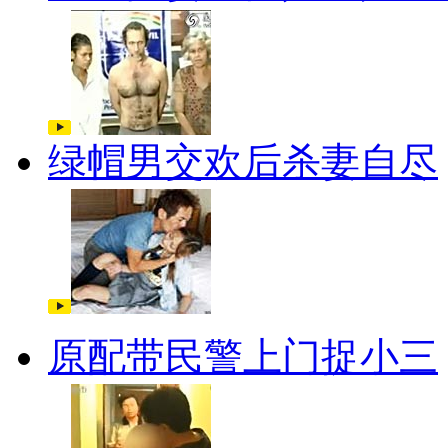
绿帽男交欢后杀妻自尽
原配带民警上门捉小三