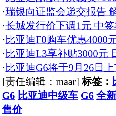
·
瑞银向证监会递交报告 
·
长城发行价下调1元 中
·
比亚迪F0购车优惠4000
·
比亚迪L3享补贴3000元
·
比亚迪G6将于9月26日上
[责任编辑：maar]
标签：
G6
比亚迪中级车
G6
全新
售价