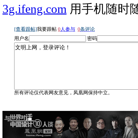
3g.ifeng.com
用手机随时
[查看跟帖]
我要跟帖
0
人参与
0
条评论
用户名
密码
所有评论仅代表网友意见，凤凰网保持中立。