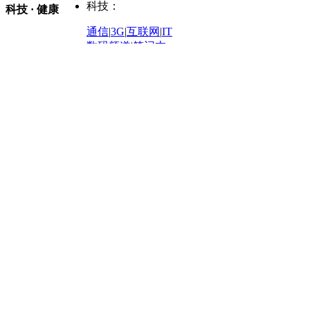
购车
|
导购
|
试驾
|
图解
科技：
NBA
|
CBA
|
大局观
科技 · 健康
炒股大赛
|
图解资金流向
时装
|
美容
|
美体
|
论坛
文化
|
人文
|
酷车
|
游记
中超
|
国际足球
|
图片
投资观察
|
龙虎榜点评
化妆品库
|
试用中心
通信
|
3G
|
互联网
|
IT
用车
|
专栏
|
二手车
黑马追踪
|
明星分析师
情感
|
奢侈品
|
图片
数码频道
|
笔记本
历史：
赛事
|
城市站
|
经销商
时尚品牌库
科技专题
|
探索
论坛
|
报价库
|
图片库
理财：
轶闻秘档
|
历史映像室
健康：
历史专题
|
民间说史
城市：
基金
|
理财
|
银行
|
保险
外汇
|
期货
|
黄金
养生
|
食疗
|
心理
|
疾病
文化：
对话
|
专栏
|
城市之星
收藏
|
职场
热点
|
论坛
|
找大夫
陕西
|
河南
|
广州
|
重庆
文化时评
|
文坛往事
图库
|
百科
|
疾病查询
青岛
|
福州
|
厦门
|
宁波
房产：
人文轶闻
|
文化热点
专题
|
卡路里计算器
辽宁
|
山东
|
天津
视频
|
健康无小事
资讯
|
政策
|
市场
|
专题
教育：
旅游：
高清大图
|
豪宅
|
家居
建筑
|
风水
|
访谈
|
置业
高考
|
公务员
|
考研
百家迹忆
|
全球GO
|
专题
房企
|
曝光
|
新盘
|
公寓
育人者
|
教育投诉
游中感动
|
红酒美食
别墅
|
商业
|
旅游
|
海外
出境游
|
国内游
|
周边游
养老
|
热帖
|
宅男宅女
列国志
|
九州记
|
浮生闲
景点大全
|
高清大图