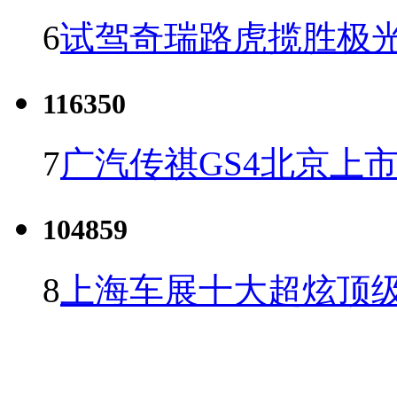
6
试驾奇瑞路虎揽胜极光
116350
7
广汽传祺GS4北京上市 
104859
8
上海车展十大超炫顶级