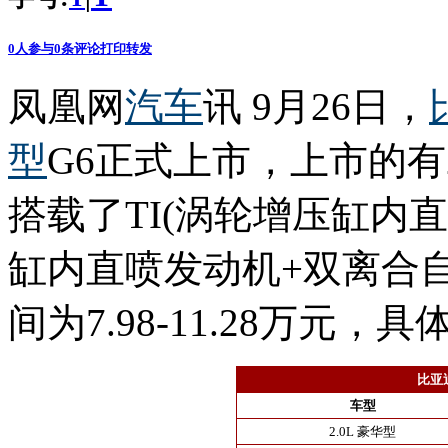
0
人参与
0
条评论
打印
转发
凤凰网
汽车
讯 9月26日，
型
G6正式上市，上市的有
搭载了TI(涡轮增压缸内直
缸内直喷发动机+双离合
间为7.98-11.28万元
比亚
车型
2.0L 豪华型