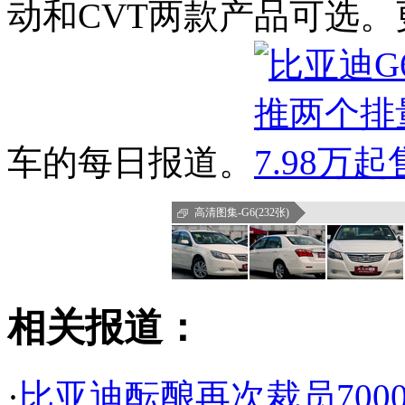
动和CVT两款产品可选
车的每日报道。
高清图集-G6(232张)
相关报道：
·
比亚迪酝酿再次裁员700