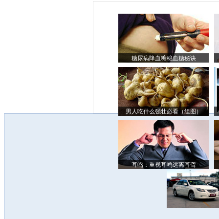
糖尿病降血糖稳血糖秘诀
男人吃什么强壮必看（组图）
耳鸣：重视耳鸣远离耳聋