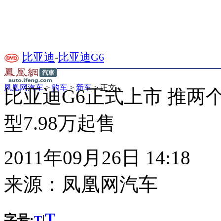
比亚迪
-
比亚迪G6
凤凰网汽车
>
购车
>
新车
> 正文
比亚迪G6正式上市 推两
型7.98万起售
2011年09月26日 14:18
来源：
凤凰网汽车
T
字号:
|
T