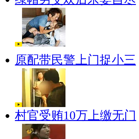
原配带民警上门捉小三
村官受贿10万上缴无门