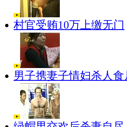
村官受贿10万上缴无门
男子携妻子情妇杀人食
绿帽男交欢后杀妻自尽