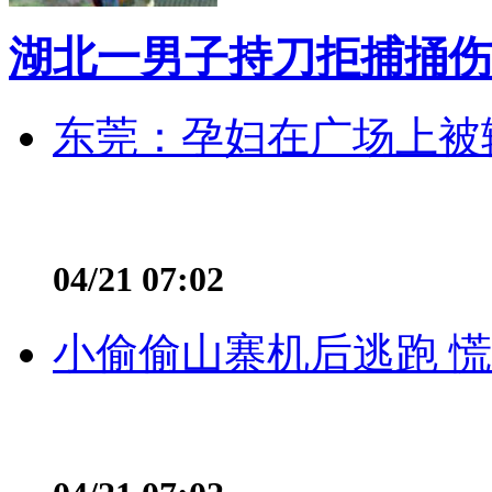
湖北一男子持刀拒捕捅伤
东莞：孕妇在广场上被辅
04/21 07:02
小偷偷山寨机后逃跑 慌不