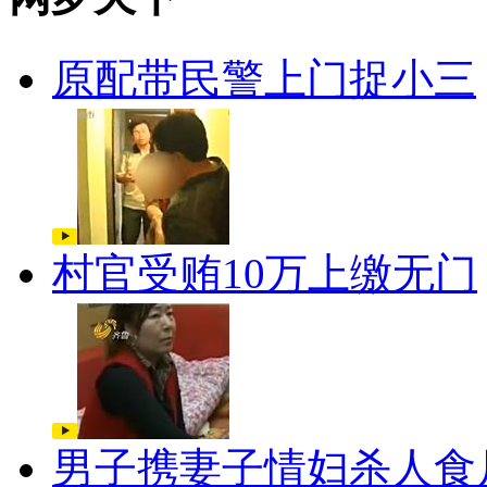
原配带民警上门捉小三
村官受贿10万上缴无门
男子携妻子情妇杀人食