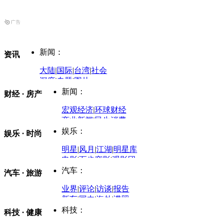
新闻：
资讯
大陆
|
国际
|
台湾
|
社会
深度
|
专题
|
图片
中国政要资料库
新闻：
财经 · 房产
评论：
宏观经济
|
环球财经
商业新闻
|
民生消费
时事开讲
娱乐：
娱乐 · 时尚
评论：
军事：
明星
|
风月
|
江湖
|
明星库
商业评论
|
宏观分析
电影
|
百步穿影
|
观影团
防务观察
|
防务写真
金融观察
|
财知道
星座
|
塔罗
|
演出
汽车：
汽车 · 旅游
中国军情
|
环球军情
外媒视角
凤凰网·非常道
|
星光邦
业界
|
评论
|
访谈
|
报告
体育：
股票：
时尚：
新车
|
国内
|
海外
|
谍照
购车
|
导购
|
试驾
|
图解
科技：
NBA
|
CBA
|
大局观
科技 · 健康
炒股大赛
|
图解资金流向
时装
|
美容
|
美体
|
论坛
文化
|
人文
|
酷车
|
游记