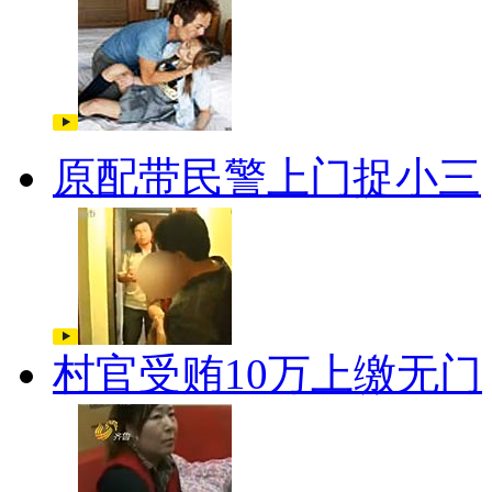
原配带民警上门捉小三
村官受贿10万上缴无门