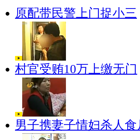
原配带民警上门捉小三
村官受贿10万上缴无门
男子携妻子情妇杀人食