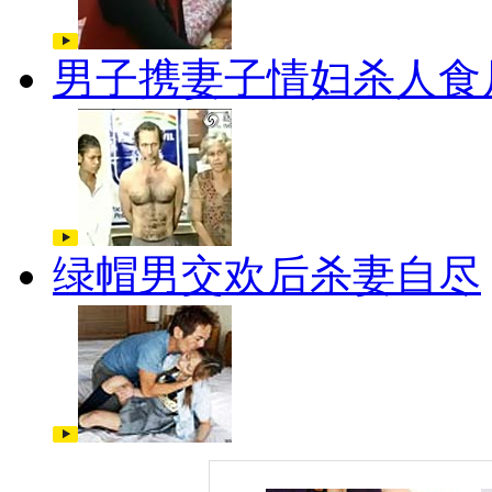
男子携妻子情妇杀人食
绿帽男交欢后杀妻自尽