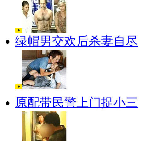
绿帽男交欢后杀妻自尽
原配带民警上门捉小三