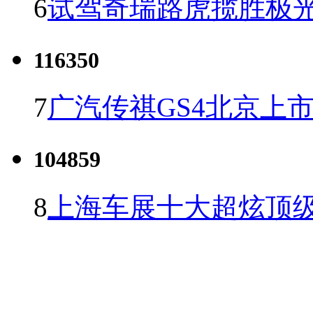
6
试驾奇瑞路虎揽胜极光
116350
7
广汽传祺GS4北京上市 
104859
8
上海车展十大超炫顶级