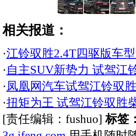
相关报道：
·
江铃驭胜2.4T四驱版车型
·
自主SUV新势力 试驾江铃
·
凤凰网汽车试驾江铃驭胜
·
扭矩为王 试驾江铃驭胜柴油
[责任编辑：fushuo]
标签
3g.ifeng.com
用手机随时