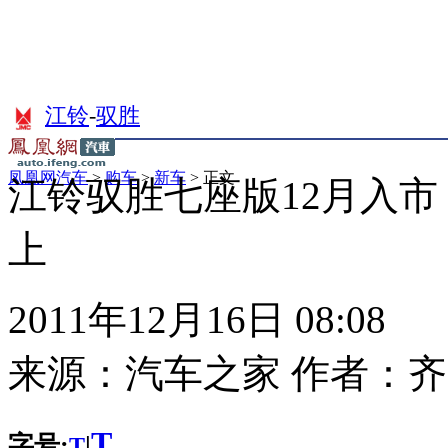
江铃
-
驭胜
凤凰网汽车
>
购车
>
新车
> 正文
江铃驭胜七座版12月入市
上
2011年12月16日 08:08
来源：
汽车之家
作者：
齐
T
字号:
|
T