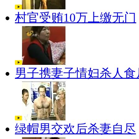
村官受贿10万上缴无门
男子携妻子情妇杀人食
绿帽男交欢后杀妻自尽