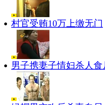
村官受贿10万上缴无门
男子携妻子情妇杀人食