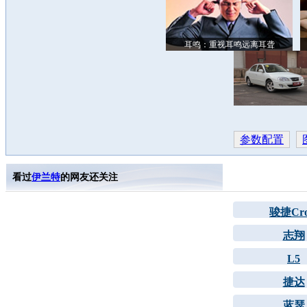
耳鸣：重视耳鸣远离耳聋
参数配置
看过
伊兰特
的网友还关注
骏捷Cro
志翔
L5
捷达
蓝瑟