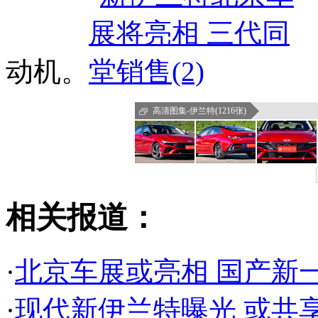
动机。
高清图集-伊兰特(1216张)
相关报道：
·
北京车展或亮相 国产新
·
现代新伊兰特曝光 或共