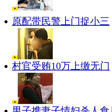
原配带民警上门捉小三
村官受贿10万上缴无门
男子携妻子情妇杀人食