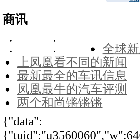
商讯
全球新
上凤凰看不同的新闻
最新最全的车讯信息
凤凰最牛的汽车评测
两个和尚锵锵锵
{"data":
{"tuid":"u3560060","w":640