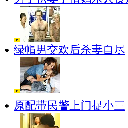
绿帽男交欢后杀妻自尽
原配带民警上门捉小三