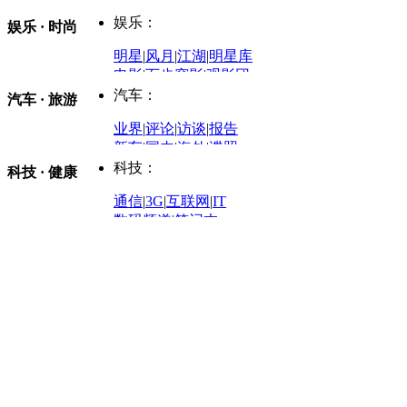
商业新闻
|
民生消费
时事开讲
娱乐：
娱乐 · 时尚
评论：
军事：
明星
|
风月
|
江湖
|
明星库
商业评论
|
宏观分析
电影
|
百步穿影
|
观影团
防务观察
|
防务写真
金融观察
|
财知道
星座
|
塔罗
|
演出
汽车：
汽车 · 旅游
中国军情
|
环球军情
外媒视角
凤凰网·非常道
|
星光邦
业界
|
评论
|
访谈
|
报告
体育：
股票：
时尚：
新车
|
国内
|
海外
|
谍照
购车
|
导购
|
试驾
|
图解
科技：
NBA
|
CBA
|
大局观
科技 · 健康
炒股大赛
|
图解资金流向
时装
|
美容
|
美体
|
论坛
文化
|
人文
|
酷车
|
游记
中超
|
国际足球
|
图片
投资观察
|
龙虎榜点评
化妆品库
|
试用中心
通信
|
3G
|
互联网
|
IT
用车
|
专栏
|
二手车
黑马追踪
|
明星分析师
情感
|
奢侈品
|
图片
数码频道
|
笔记本
历史：
赛事
|
城市站
|
经销商
时尚品牌库
科技专题
|
探索
论坛
|
报价库
|
图片库
理财：
轶闻秘档
|
历史映像室
健康：
历史专题
|
民间说史
城市：
基金
|
理财
|
银行
|
保险
外汇
|
期货
|
黄金
养生
|
食疗
|
心理
|
疾病
文化：
对话
|
专栏
|
城市之星
收藏
|
职场
热点
|
论坛
|
找大夫
陕西
|
河南
|
广州
|
重庆
文化时评
|
文坛往事
图库
|
百科
|
疾病查询
青岛
|
福州
|
厦门
|
宁波
房产：
人文轶闻
|
文化热点
专题
|
卡路里计算器
辽宁
|
山东
|
天津
视频
|
健康无小事
资讯
|
政策
|
市场
|
专题
教育：
旅游：
高清大图
|
豪宅
|
家居