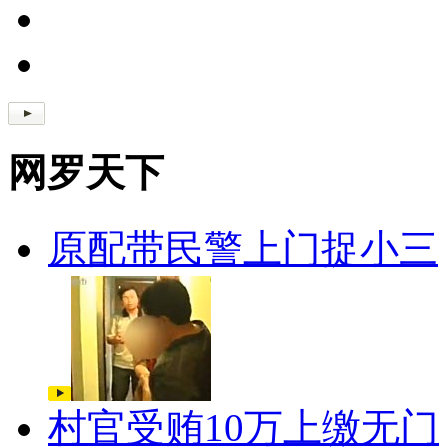
网罗天下
原配带民警上门捉小三
村官受贿10万上缴无门