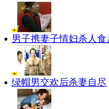
男子携妻子情妇杀人食
绿帽男交欢后杀妻自尽