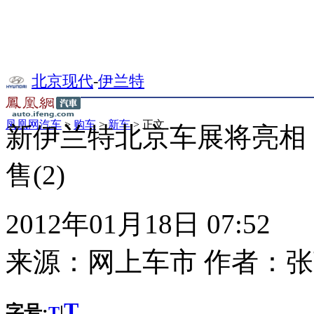
北京现代
-
伊兰特
凤凰网汽车
>
购车
>
新车
> 正文
新伊兰特北京车展将亮相
售(2)
2012年01月18日 07:52
来源：
网上车市
作者：
张
T
字号:
|
T