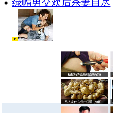
绿帽男交欢后杀妻自尽
糖尿病降血糖稳血糖秘诀
男人吃什么强壮必看（组图）