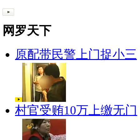
网罗天下
原配带民警上门捉小三
村官受贿10万上缴无门