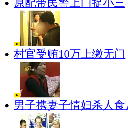
原配带民警上门捉小三
村官受贿10万上缴无门
男子携妻子情妇杀人食