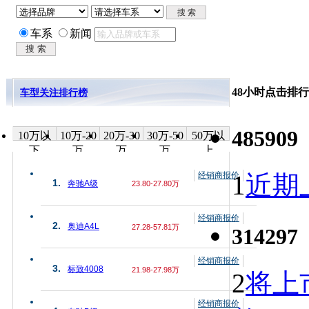
车系
新闻
48小时点击排行
车型关注排行榜
485909
10万以
10万-20
20万-30
30万-50
50万以
下
万
万
万
上
经销商报价
1
近期上
1.
奔驰A级
23.80-27.80万
经销商报价
2.
奥迪A4L
27.28-57.81万
314297
经销商报价
3.
标致4008
21.98-27.98万
2
将上
经销商报价