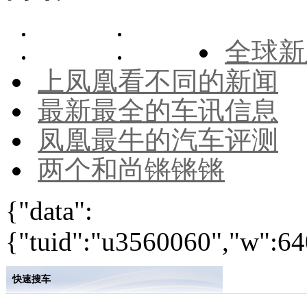
全球新
上凤凰看不同的新闻
最新最全的车讯信息
凤凰最牛的汽车评测
两个和尚锵锵锵
{"data":
{"tuid":"u3560060","w":640
快速搜车