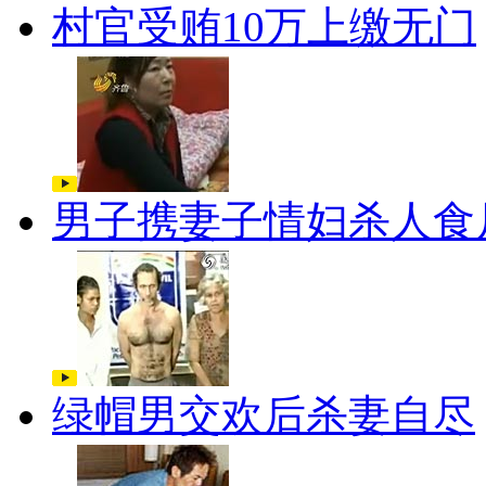
村官受贿10万上缴无门
男子携妻子情妇杀人食
绿帽男交欢后杀妻自尽