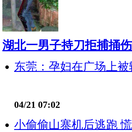
湖北一男子持刀拒捕捅伤
东莞：孕妇在广场上被辅
04/21 07:02
小偷偷山寨机后逃跑 慌不