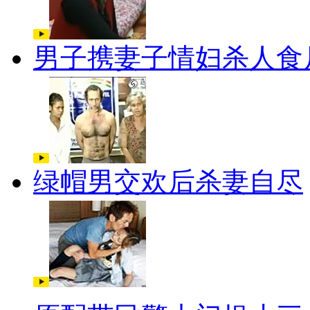
男子携妻子情妇杀人食
绿帽男交欢后杀妻自尽