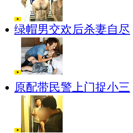
绿帽男交欢后杀妻自尽
原配带民警上门捉小三