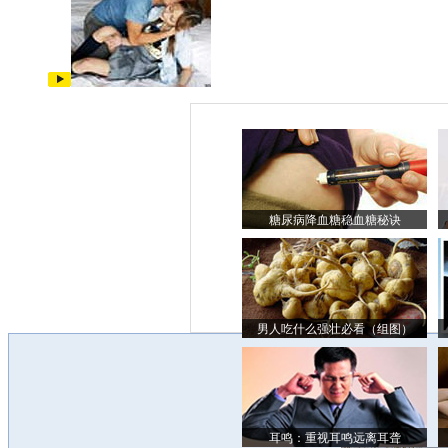
糖尿病降血糖稳血糖秘诀
男人吃什么强壮必看（组图）
耳鸣：重视耳鸣远离耳聋