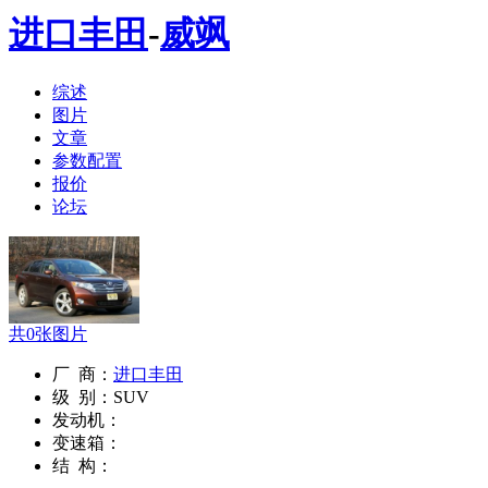
进口丰田
-
威飒
综述
图片
文章
参数配置
报价
论坛
共
0
张图片
厂 商：
进口丰田
级 别：
SUV
发动机：
变速箱：
结 构：