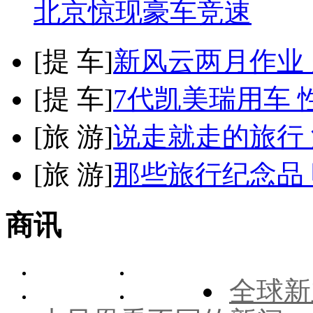
北京惊现豪车竞速
[
提 车
]
新风云两月作业
[
提 车
]
7代凯美瑞用车 
[
旅 游
]
说走就走的旅行
[
旅 游
]
那些旅行纪念品 
商讯
全球新