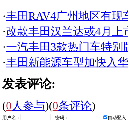
·
丰田RAV4广州地区有现车
·
改款丰田汉兰达或4月上
·
一汽丰田3款热门车特别
·
丰田新能源车型加快入华
发表评论:
(
0
人参与
)
(
0
条评论
)
用户名：
密码：
自动登入