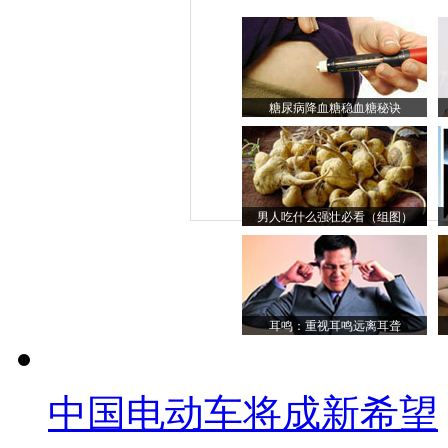
糖尿病降血糖稳血糖秘诀
男人吃什么强壮必看（组图）
耳鸣：重视耳鸣远离耳聋
中国电动车将成新希望