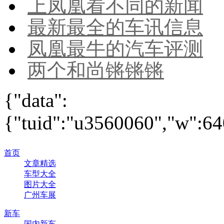
上凤凰看不同的新闻
最新最全的车讯信息
凤凰最牛的汽车评测
两个和尚锵锵锵
{"data":
{"tuid":"u3560060","w":640
首页
文章精选
车型大全
图片大全
广州车展
新车
国内新车