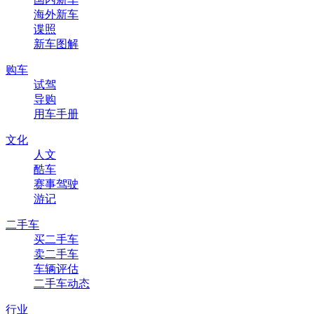
海外新车
谍照
新车图解
购车
试驾
导购
用车手册
文化
人文
酷车
赛事驾驶
游记
二手车
买二手车
卖二手车
车辆评估
二手车动态
行业