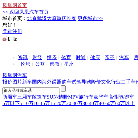
凤凰网首页
<< 返回凤凰汽车首页
城市首页：
北京
武汉
太原
重庆
长春
更多城市>>
您好！
登录
注册
手机版
资讯
财经
娱乐
体育
时尚
健康
亲子
汽车
论坛
公益
佛教
星座
凤凰网汽车
报价
图片
新车
国内
海外
谍照
购车
试驾
导购
降价
文化
行业
二手车
两厢车
三厢车
敞篷车
SUN/越野
MPV
旅行车
豪华车
高性能/跑车
5万以下
5-10万
10-15万
15-20万
20-30万
30-40万
40-60万
60万以上