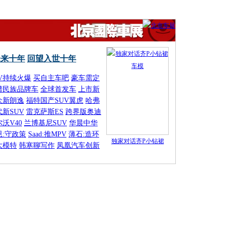
未来十年
回望入世十年
UV持续火爆
买自主车吧
豪车需定
谱民族品牌车
全球首发车
上市新
众新朗逸
福特国产SUV翼虎
哈弗
代新SUV
雷克萨斯ES
跨界版奥迪
沃V40
兰博基尼SUV
华晨中华
恩:守政策
Saad:推MPV
薄石:造环
独家对话齐P小钻裙
大模特
韩寒聊写作
凤凰汽车创新