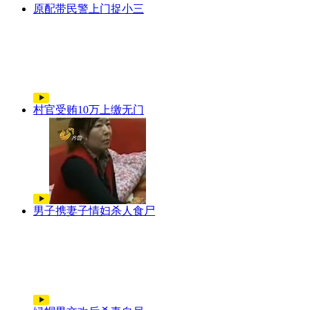
原配带民警上门捉小三
村官受贿10万上缴无门
男子携妻子情妇杀人食尸