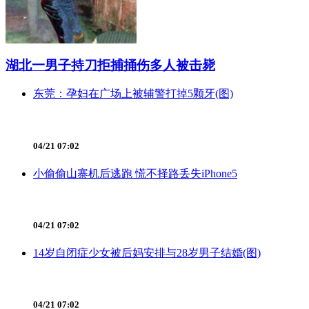
湖北一男子持刀拒捕捅伤多人被击毙
东莞：孕妇在广场上被辅警打掉5颗牙(图)
04/21 07:02
小偷偷山寨机后逃跑 慌不择路丢失iPhone5
04/21 07:02
14岁自闭症少女被后妈安排与28岁男子结婚(图)
04/21 07:02