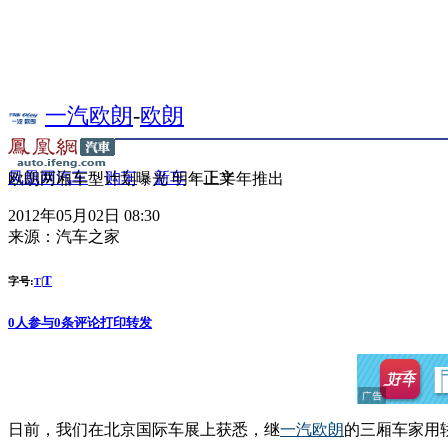
一汽欧朗
-
欧朗
凤凰网汽车
>
购车
>
新车
> 正文
欧朗两厢车型计划曝光 明年上半年推出
2012年05月02日 08:30
来源：
汽车之家
T
字号:
|
T
0
人参与
0
条评论
打印
转发
日前，我们在北京国际车展上获悉，继
一汽
欧朗
的三厢车家用