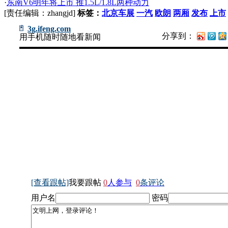
·
东南V6明年将上市 推1.5L/1.8L两种动力
[责任编辑：zhangjd]
标签：
北京车展
一汽
欧朗
两厢
发布
上市
3g.ifeng.com
分享到：
用手机随时随地看新闻
[查看跟帖]
我要跟帖
0
人参与
0
条评论
用户名
密码