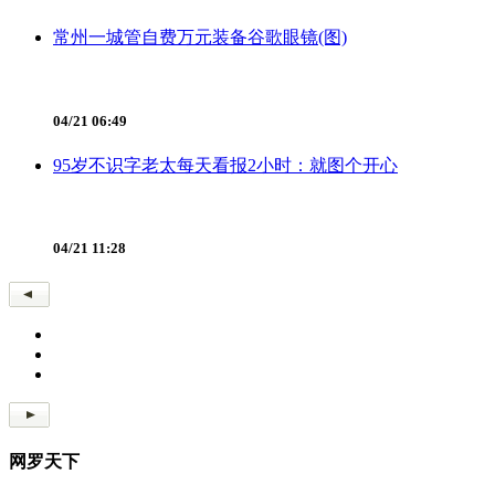
常州一城管自费万元装备谷歌眼镜(图)
04/21 06:49
95岁不识字老太每天看报2小时：就图个开心
04/21 11:28
网罗天下