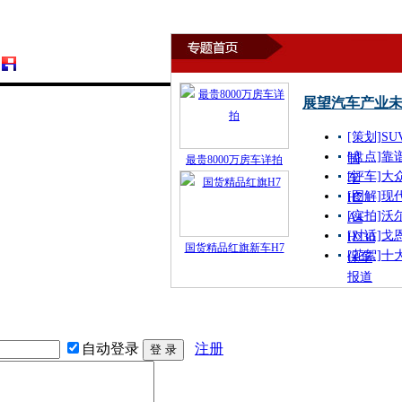
展望汽车产业
[策划]
S
[盘点]
靠
制
最贵8000万房车详拍
[评车]
大
车
[图解]
现
H7
[实拍]
沃尔
A4
[对话]
戈
H230
国货精品红旗新车H7
[花絮]
十
保车
报道
自动登录
注册