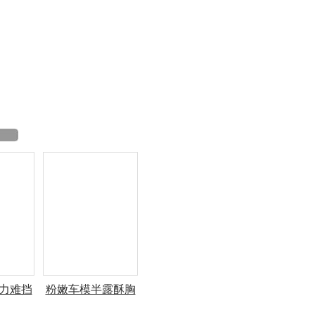
力难挡
粉嫩车模半露酥胸