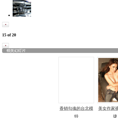
15
of
20
香销勾魂的台北模
美女作家
特
捷