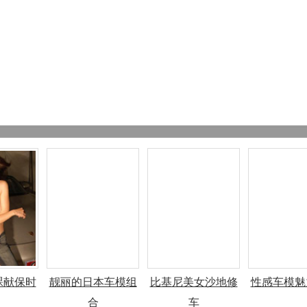
裸献保时
靓丽的日本车模组
比基尼美女沙地修
性感车模魅
合
车