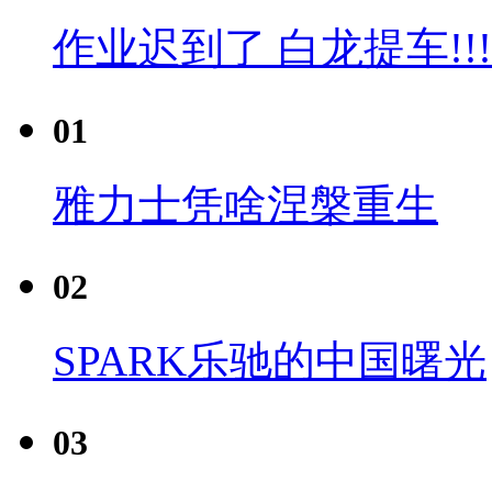
作业迟到了 白龙提车!!!
01
雅力士凭啥涅槃重生
02
SPARK乐驰的中国曙光
03