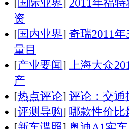
[
国际业界
]
2011年
资
[
国内业界
]
奇瑞2011
量目
[
产业要闻
]
上海大众20
产
[
热点评论
]
评论：交通
[
评测导购
]
哪款性价比
[
新车谍照
]
奥迪A1实