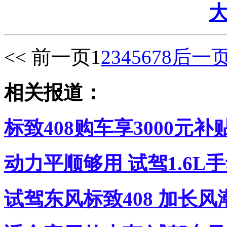
<< 前一页
1
2
3
4
5
6
7
8
后一页
相关报道：
标致408购车享3000元补
动力平顺够用 试驾1.6L手
试驾东风标致408 加长