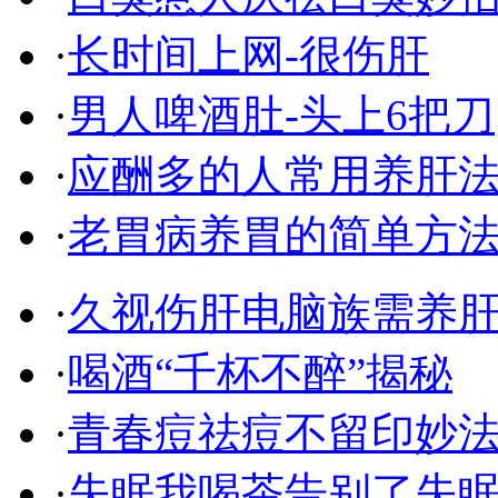
·
长时间上网-很伤肝
·
男人啤酒肚-头上6把刀
·
应酬多的人常用养肝
·
老胃病养胃的简单方
·
久视伤肝电脑族需养
·
喝酒“千杯不醉”揭秘
·
青春痘祛痘不留印妙
·
失眠我喝茶告别了失