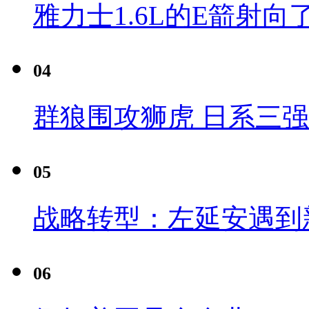
雅力士1.6L的E箭射向
04
群狼围攻狮虎 日系三
05
战略转型：左延安遇到
06