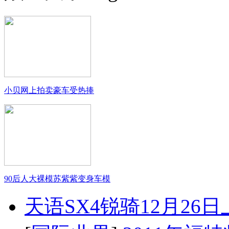
小贝网上拍卖豪车受热捧
90后人大裸模苏紫紫变身车模
天语SX4锐骑12月26