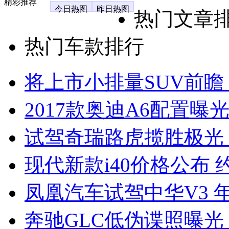
精彩推荐
今日热图
昨日热图
热门文章
热门车款排行
将上市小排量SUV前瞻
2017款奥迪A6配置曝光
试驾奇瑞路虎揽胜极光
现代新款i40价格公布 约
凤凰汽车试驾中华V3 
奔驰GLC低伪谍照曝光