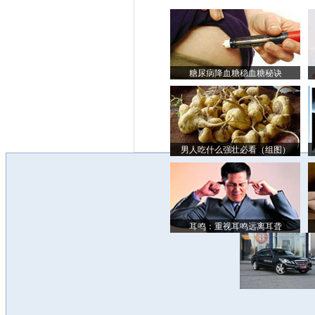
糖尿病降血糖稳血糖秘诀
男人吃什么强壮必看（组图）
耳鸣：重视耳鸣远离耳聋