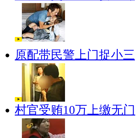
原配带民警上门捉小三
村官受贿10万上缴无门