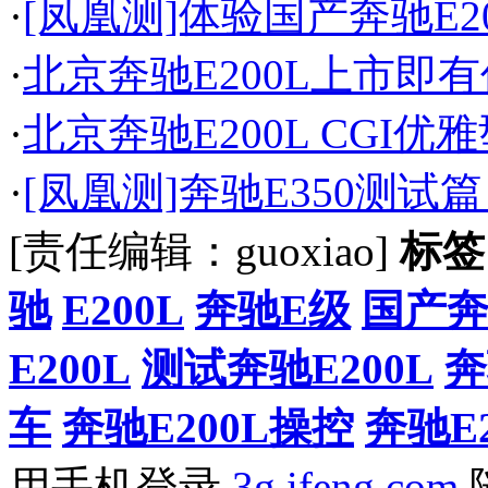
·
[凤凰测]体验国产奔驰E2
·
北京奔驰E200L上市即
·
北京奔驰E200L CGI优
·
[凤凰测]奔驰E350测试
[责任编辑：guoxiao]
标签
驰
E200L
奔驰E级
国产奔
E200L
测试奔驰E200L
奔
车
奔驰E200L操控
奔驰E
用手机登录
3g.ifeng.com