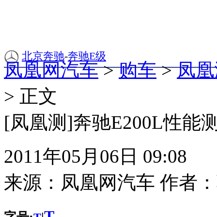
北京奔驰
-
奔驰E级
凤凰网汽车
>
购车
>
凤凰
> 正文
[凤凰测]奔驰E200L性能
2011年05月06日 09:08
来源：
凤凰网汽车
作者：
T