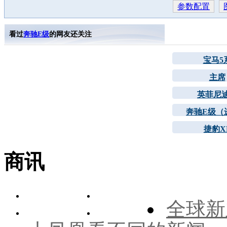
参数配置
看过
奔驰E级
的网友还关注
宝马5
主席
英菲尼
奔驰E级（
捷豹X
商讯
全球新