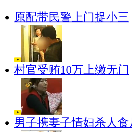
原配带民警上门捉小三
村官受贿10万上缴无门
男子携妻子情妇杀人食