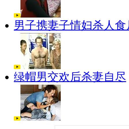
男子携妻子情妇杀人食
绿帽男交欢后杀妻自尽