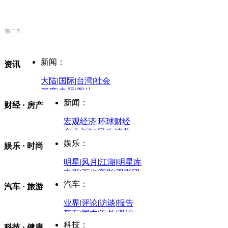
新闻：
资讯
大陆
|
国际
|
台湾
|
社会
深度
|
专题
|
图片
中国政要资料库
新闻：
财经 · 房产
评论：
宏观经济
|
环球财经
商业新闻
|
民生消费
时事开讲
娱乐：
娱乐 · 时尚
评论：
军事：
明星
|
风月
|
江湖
|
明星库
商业评论
|
宏观分析
电影
|
百步穿影
|
观影团
防务观察
|
防务写真
金融观察
|
财知道
星座
|
塔罗
|
演出
汽车：
汽车 · 旅游
中国军情
|
环球军情
外媒视角
凤凰网·非常道
|
星光邦
业界
|
评论
|
访谈
|
报告
体育：
股票：
时尚：
新车
|
国内
|
海外
|
谍照
购车
|
导购
|
试驾
|
图解
科技：
NBA
|
CBA
|
大局观
科技 · 健康