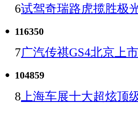
6
试驾奇瑞路虎揽胜极光
116350
7
广汽传祺GS4北京上市 
104859
8
上海车展十大超炫顶级