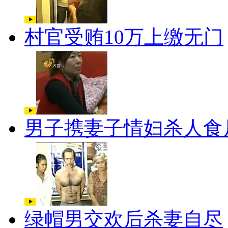
村官受贿10万上缴无门
男子携妻子情妇杀人食
绿帽男交欢后杀妻自尽