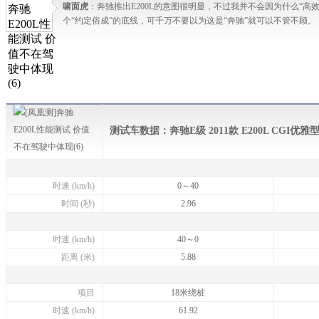
啸面虎
：奔驰推出E200L的意图很明显，不过我并不会因为什么“高
个“约定俗成”的底线，可千万不要以为这是“奔驰”就可以不管不顾。
测试车数据
：奔驰E级 2011款 E200L CGI优雅
时速 (km/h)
0～40
时间 (秒)
2.96
时速 (km/h)
40～0
距离 (米)
5.88
项目
18米绕桩
时速 (km/h)
61.92