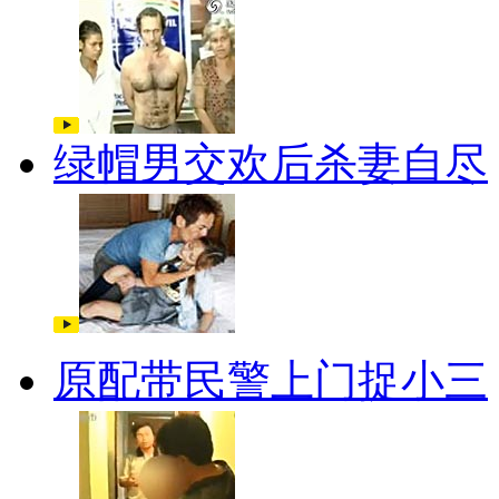
绿帽男交欢后杀妻自尽
原配带民警上门捉小三