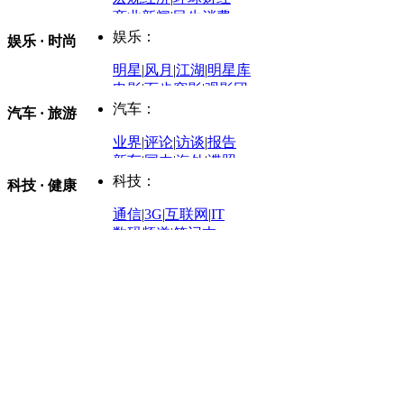
商业新闻
|
民生消费
时事开讲
娱乐：
娱乐 · 时尚
评论：
军事：
明星
|
风月
|
江湖
|
明星库
商业评论
|
宏观分析
电影
|
百步穿影
|
观影团
防务观察
|
防务写真
金融观察
|
财知道
星座
|
塔罗
|
演出
汽车：
汽车 · 旅游
中国军情
|
环球军情
外媒视角
凤凰网·非常道
|
星光邦
业界
|
评论
|
访谈
|
报告
体育：
股票：
时尚：
新车
|
国内
|
海外
|
谍照
购车
|
导购
|
试驾
|
图解
科技：
NBA
|
CBA
|
大局观
科技 · 健康
炒股大赛
|
图解资金流向
时装
|
美容
|
美体
|
论坛
文化
|
人文
|
酷车
|
游记
中超
|
国际足球
|
图片
投资观察
|
龙虎榜点评
化妆品库
|
试用中心
通信
|
3G
|
互联网
|
IT
用车
|
专栏
|
二手车
黑马追踪
|
明星分析师
情感
|
奢侈品
|
图片
数码频道
|
笔记本
历史：
赛事
|
城市站
|
经销商
时尚品牌库
科技专题
|
探索
论坛
|
报价库
|
图片库
理财：
轶闻秘档
|
历史映像室
健康：
历史专题
|
民间说史
城市：
基金
|
理财
|
银行
|
保险
外汇
|
期货
|
黄金
养生
|
食疗
|
心理
|
疾病
文化：
对话
|
专栏
|
城市之星
收藏
|
职场
热点
|
论坛
|
找大夫
陕西
|
河南
|
广州
|
重庆
文化时评
|
文坛往事
图库
|
百科
|
疾病查询
青岛
|
福州
|
厦门
|
宁波
房产：
人文轶闻
|
文化热点
专题
|
卡路里计算器
辽宁
|
山东
|
天津
视频
|
健康无小事
资讯
|
政策
|
市场
|
专题