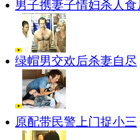
男子携妻子情妇杀人食
绿帽男交欢后杀妻自尽
原配带民警上门捉小三