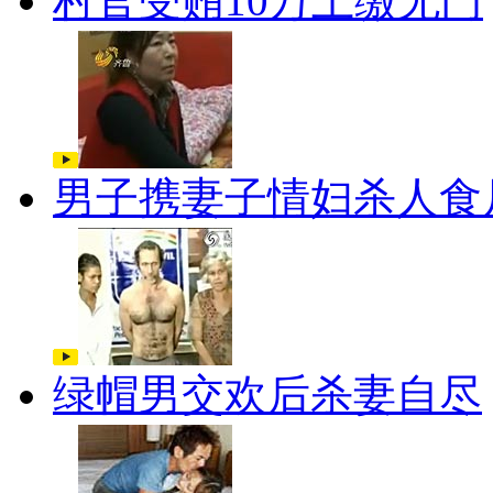
村官受贿10万上缴无门
男子携妻子情妇杀人食
绿帽男交欢后杀妻自尽