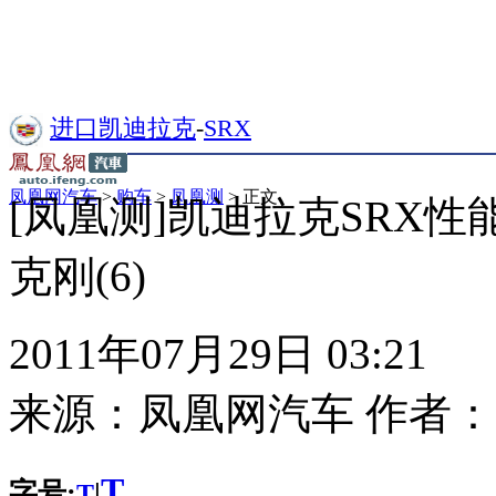
进口凯迪拉克
-
SRX
凤凰网汽车
>
购车
>
凤凰测
> 正文
[凤凰测]凯迪拉克SRX性
克刚(6)
2011年07月29日 03:21
来源：
凤凰网汽车
作者：
T
字号:
|
T