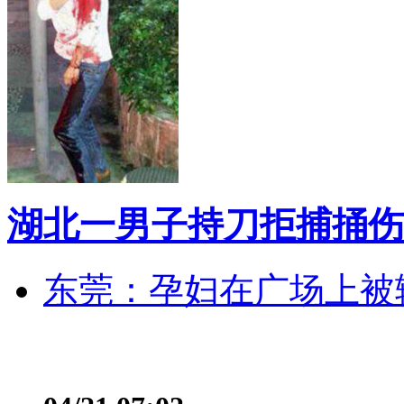
湖北一男子持刀拒捕捅伤
东莞：孕妇在广场上被辅