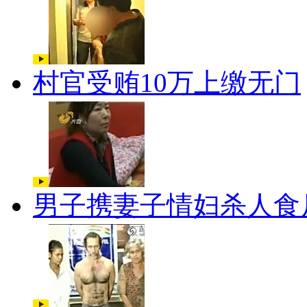
村官受贿10万上缴无门
男子携妻子情妇杀人食