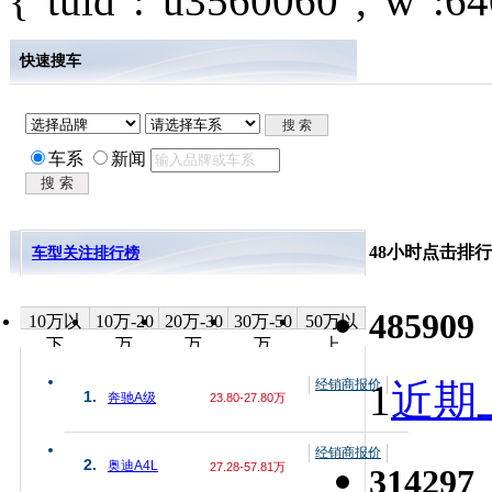
{"tuid":"u3560060","w":640
快速搜车
车系
新闻
48小时点击排行
车型关注排行榜
485909
10万以
10万-20
20万-30
30万-50
50万以
下
万
万
万
上
经销商报价
1
近期上
1.
奔驰A级
23.80-27.80万
经销商报价
2.
奥迪A4L
27.28-57.81万
314297