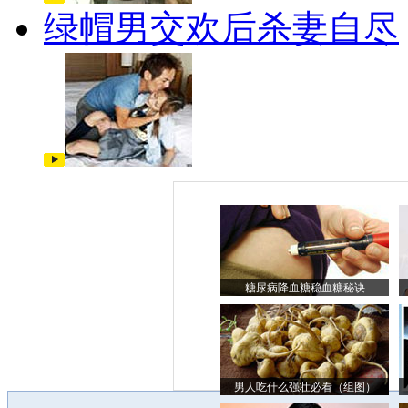
绿帽男交欢后杀妻自尽
糖尿病降血糖稳血糖秘诀
男人吃什么强壮必看（组图）