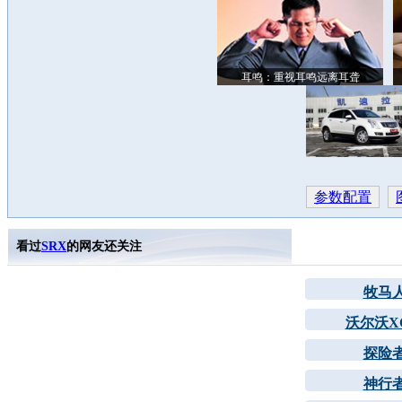
耳鸣：重视耳鸣远离耳聋
参数配置
看过
SRX
的网友还关注
牧马
沃尔沃XC
探险
神行