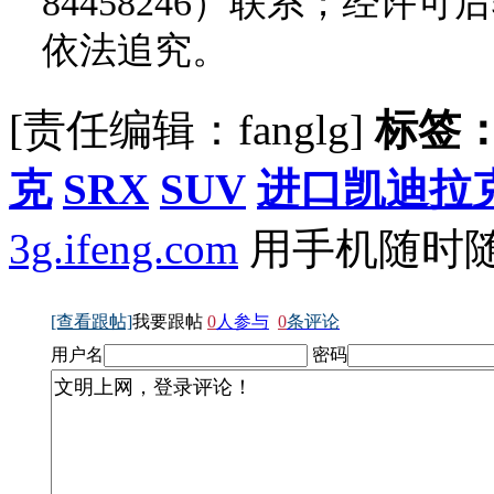
84458246）联系；经
依法追究。
[责任编辑：fanglg]
标签
克
SRX
SUV
进口凯迪拉
3g.ifeng.com
用手机随时
[查看跟帖]
我要跟帖
0
人参与
0
条评论
用户名
密码