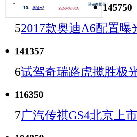
145750
经销商报价
10.
奥迪A3
25.50-32.80万
5
2017款奥迪A6配置曝
141357
6
试驾奇瑞路虎揽胜极光
116350
7
广汽传祺GS4北京上市 