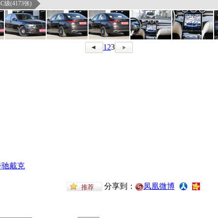
级(4173张)
1
2
3
奔驰戴克
分享到：
凤凰微博