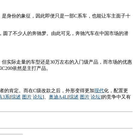
，是身份的象征，因此即便只是一部C系车，也能让车主面子十
买，圆了不少人的奔驰梦。由此可见，奔驰汽车在中国市场的潜
贵，但实际走量的车型还是30万左右的入门级产品，而市场的优惠
C200依然是主打产品。
者的肯定。而在C级改款之后，外形变得更加
现代
化，配置更
马3系
[
综述
图片
论坛
]、
奥迪A4L
[
综述
图片
论坛
]的竞争中又有