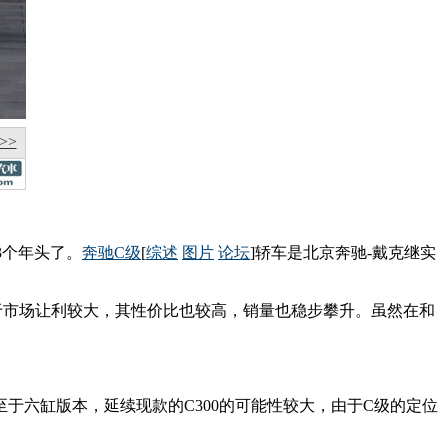
>>
3个年头了。
奔驰C级
[
综述
图片
论坛
]轿车是北京奔驰-戴克继实
于市场让利较大，其性价比也较高，销量也稳步攀升。虽然在和
念的，至于六缸版本，延续现款的C300的可能性较大，由于C级的定位