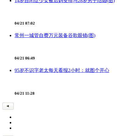
14岁自闭症少女被后妈安排与28岁男子结婚(图)
04/21 07:02
常州一城管自费万元装备谷歌眼镜(图)
04/21 06:49
95岁不识字老太每天看报2小时：就图个开心
04/21 11:28