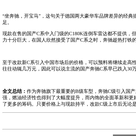
“坐奔驰，开宝马”，这句关于德国两大豪华车品牌差异的经
足。
现款在售的国产C系中入门级的C180K连倒车雷达都不提供
力十分巨大，在国人欣然接受了国产C系之时，奔驰趁热打铁
至于改款新C系引入中国市场后的价格，可以预料将继续走高性价
往往动辄几万元，因此可以说主流的国产奔驰C系早已跌入30万
全文总结：
作为奔驰旗下最重要的B级车型，奔驰C级引入国
强，燃油经济性也得到了大幅度提升，而内饰的全面革新和更
了更多的筹码。只要价格上与现款持平，改款C级上市后无论