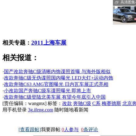
高清图集-C
相关专题：
2011上海车展
相关报道：
·
国产改款奔驰C级清晰内饰谍照首曝 与海外版相似
·
改款奔驰C级无伪谍照国内曝光 LED大灯+运动内饰
·
改款奔驰C63 AMG官图曝光 日内瓦车展正式亮相
·
小改款国产奔驰C级车谍照曝光 即将上市
·
改款奔驰C级登陆北美车展 有望今年底引入中国
[责任编辑：wangmx]
标签：
改款
奔驰C级
C系
梅赛德斯
北京
用手机登录
3g.ifeng.com
随时随地看新闻
[查看跟帖]
我要跟帖
0
人参与
0
条评论