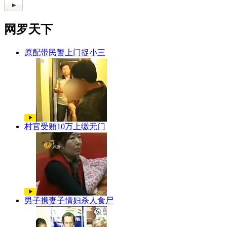
网罗天下
原配带民警上门捉小三
村官受贿10万上缴无门
男子携妻子情妇杀人食尸