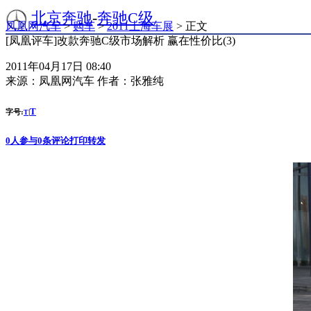
北京奔驰
-
奔驰C级
凤凰网汽车
>
购车
>
2011上海车展
> 正文
[凤凰评车]改款奔驰C级市场解析 赢在性价比(3)
2011年04月17日 08:40
来源：
凤凰网汽车
作者：
张雅纯
T
字号:
|
T
0
人参与
0
条评论
打印
转发