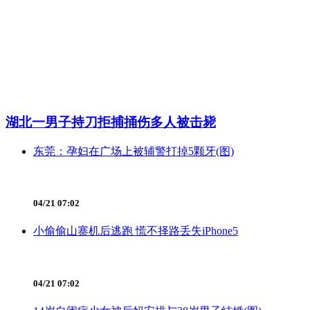
湖北一男子持刀拒捕捅伤多人被击毙
东莞：孕妇在广场上被辅警打掉5颗牙(图)
04/21 07:02
小偷偷山寨机后逃跑 慌不择路丢失iPhone5
04/21 07:02