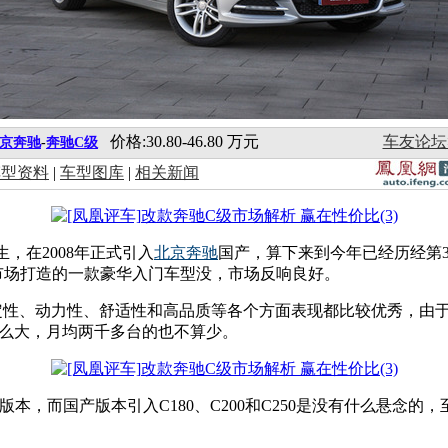
价格:30.80-46.80 万元
车友论坛
京奔驰
-
奔驰C级
车型资料
|
车型图库
|
相关新闻
生，在2008年正式引入
北京奔驰
国产，算下来到今年已经历经第
市场打造的一款豪华入门车型没，市场反响良好。
定性、动力性、舒适性和高品质等各个方面表现都比较优秀，由
那么大，月均两千多台的也不算少。
个动力版本，而国产版本引入C180、C200和C250是没有什么悬
。