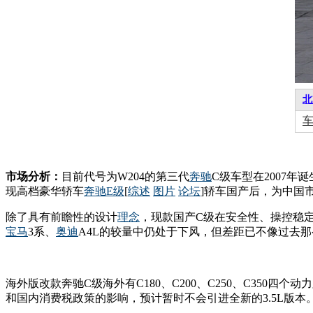
北
市场分析：
目前代号为W204的第三代
奔驰
C级车型在2007年诞
现高档豪华轿车
奔驰E级
[
综述
图片
论坛
]轿车国产后，为中国
除了具有前瞻性的设计
理念
，现款国产C级在安全性、操控稳
宝马
3系、
奥迪
A4L的较量中仍处于下风，但差距已不像过去
海外版改款奔驰C级海外有C180、C200、C250、C350四
和国内消费税政策的影响，预计暂时不会引进全新的3.5L版本