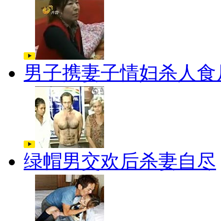
男子携妻子情妇杀人食
绿帽男交欢后杀妻自尽