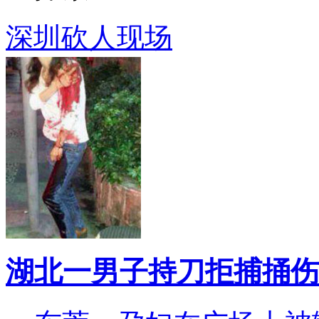
深圳砍人现场
湖北一男子持刀拒捕捅伤