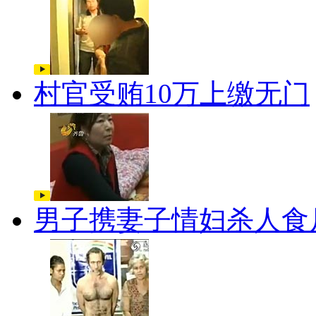
村官受贿10万上缴无门
男子携妻子情妇杀人食