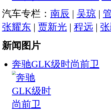
汽车专栏：
南辰
|
吴琼
|
张耀东
|
贾新光
|
程远
|
张
新闻图片
奔驰GLK级时尚前卫