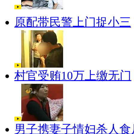
原配带民警上门捉小三
村官受贿10万上缴无门
男子携妻子情妇杀人食