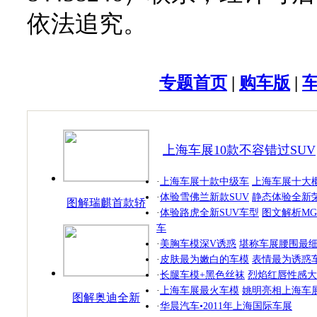
依法追究。
专题首页
|
购车版
|
上海车展10款不容错过SUV
·
上海车展十款中级车
上海车展十大
·
体验雪佛兰新款SUV
静态体验全新荣
图解瑞麒首款轿
·
体验路虎全新SUV车型
图文解析MG
跑
车
·
美胸车模深V诱惑
堪称车展腰围最
·
皮肤最为嫩白的车模
表情最为诱惑
·
长腿车模+黑色丝袜
烈焰红唇性感大
·
上海车展最火车模
姚明亮相上海车
图解奥迪全新
·
华晨汽车•2011年上海国际车展