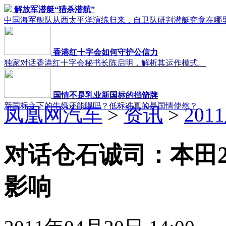
解放军潜艇“猎杀潜航”
中国海军舰队从西太平洋演练归来，自卫队研判潜艇究竟在哪
香港红十字会如何守护公信力
独家对话香港红十字会秘书长陈启明，解析其运作模式。
国情不是乳业新国标的挡箭牌
新国标之下的牛奶还能喝吗？低标准真的是国情使然？
凤凰网汽车
>
资讯
>
20
对话仓石诚司：本田2
影响