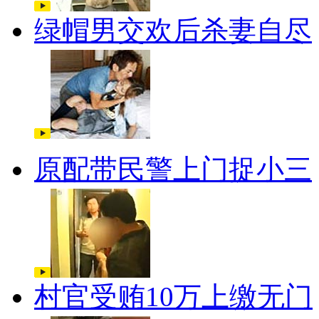
绿帽男交欢后杀妻自尽
原配带民警上门捉小三
村官受贿10万上缴无门