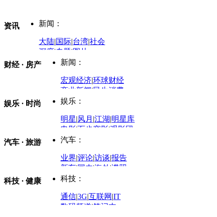
新闻：
资讯
大陆
|
国际
|
台湾
|
社会
深度
|
专题
|
图片
中国政要资料库
新闻：
财经 · 房产
评论：
宏观经济
|
环球财经
商业新闻
|
民生消费
时事开讲
娱乐：
娱乐 · 时尚
评论：
军事：
明星
|
风月
|
江湖
|
明星库
商业评论
|
宏观分析
电影
|
百步穿影
|
观影团
防务观察
|
防务写真
金融观察
|
财知道
星座
|
塔罗
|
演出
汽车：
汽车 · 旅游
中国军情
|
环球军情
外媒视角
凤凰网·非常道
|
星光邦
业界
|
评论
|
访谈
|
报告
体育：
股票：
时尚：
新车
|
国内
|
海外
|
谍照
购车
|
导购
|
试驾
|
图解
科技：
NBA
|
CBA
|
大局观
科技 · 健康
炒股大赛
|
图解资金流向
时装
|
美容
|
美体
|
论坛
文化
|
人文
|
酷车
|
游记
中超
|
国际足球
|
图片
投资观察
|
龙虎榜点评
化妆品库
|
试用中心
通信
|
3G
|
互联网
|
IT
用车
|
专栏
|
二手车
黑马追踪
|
明星分析师
情感
|
奢侈品
|
图片
数码频道
|
笔记本
历史：
赛事
|
城市站
|
经销商
时尚品牌库
科技专题
|
探索