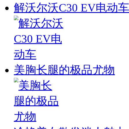
解沃尔沃C30 EV电动
美胸长腿的极品尤物