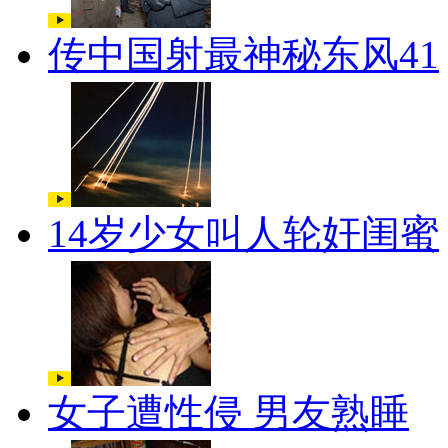
传中国射最神秘东风41
14岁少女叫人轮奸闺蜜
女子遭性侵 男友熟睡