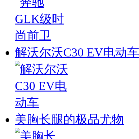
解沃尔沃C30 EV电动
美胸长腿的极品尤物