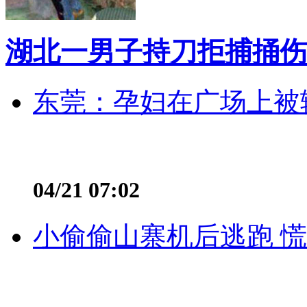
湖北一男子持刀拒捕捅伤
东莞：孕妇在广场上被辅
04/21 07:02
小偷偷山寨机后逃跑 慌不