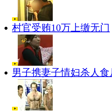
村官受贿10万上缴无门
男子携妻子情妇杀人食