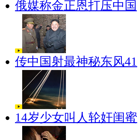
俄媒称金正恩打压中国
传中国射最神秘东风41
14岁少女叫人轮奸闺蜜