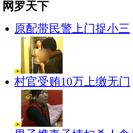
网罗天下
原配带民警上门捉小三
村官受贿10万上缴无门