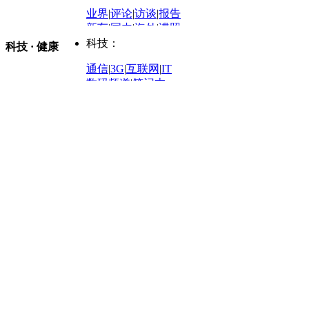
凤凰网·非常道
|
星光邦
业界
|
评论
|
访谈
|
报告
体育：
股票：
时尚：
新车
|
国内
|
海外
|
谍照
购车
|
导购
|
试驾
|
图解
科技：
NBA
|
CBA
|
大局观
科技 · 健康
炒股大赛
|
图解资金流向
时装
|
美容
|
美体
|
论坛
文化
|
人文
|
酷车
|
游记
中超
|
国际足球
|
图片
投资观察
|
龙虎榜点评
化妆品库
|
试用中心
通信
|
3G
|
互联网
|
IT
用车
|
专栏
|
二手车
黑马追踪
|
明星分析师
情感
|
奢侈品
|
图片
数码频道
|
笔记本
历史：
赛事
|
城市站
|
经销商
时尚品牌库
科技专题
|
探索
论坛
|
报价库
|
图片库
理财：
轶闻秘档
|
历史映像室
健康：
历史专题
|
民间说史
城市：
基金
|
理财
|
银行
|
保险
外汇
|
期货
|
黄金
养生
|
食疗
|
心理
|
疾病
文化：
对话
|
专栏
|
城市之星
收藏
|
职场
热点
|
论坛
|
找大夫
陕西
|
河南
|
广州
|
重庆
文化时评
|
文坛往事
图库
|
百科
|
疾病查询
青岛
|
福州
|
厦门
|
宁波
房产：
人文轶闻
|
文化热点
专题
|
卡路里计算器
辽宁
|
山东
|
天津
视频
|
健康无小事
资讯
|
政策
|
市场
|
专题
教育：
旅游：
高清大图
|
豪宅
|
家居
建筑
|
风水
|
访谈
|
置业
高考
|
公务员
|
考研
百家迹忆
|
全球GO
|
专题
房企
|
曝光
|
新盘
|
公寓
育人者
|
教育投诉
游中感动
|
红酒美食
别墅
|
商业
|
旅游
|
海外
出境游
|
国内游
|
周边游
养老
|
热帖
|
宅男宅女
列国志
|
九州记
|
浮生闲
景点大全
|
高清大图