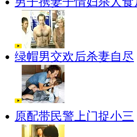
男子携妻子情妇杀人食
绿帽男交欢后杀妻自尽
原配带民警上门捉小三