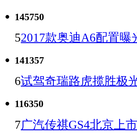
145750
5
2017款奥迪A6配置曝
141357
6
试驾奇瑞路虎揽胜极光
116350
7
广汽传祺GS4北京上市 