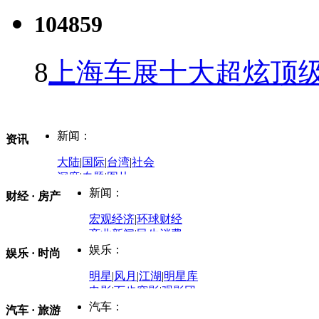
104859
8
上海车展十大超炫顶级
新闻：
资讯
大陆
|
国际
|
台湾
|
社会
深度
|
专题
|
图片
中国政要资料库
新闻：
财经 · 房产
评论：
宏观经济
|
环球财经
商业新闻
|
民生消费
时事开讲
娱乐：
娱乐 · 时尚
评论：
军事：
明星
|
风月
|
江湖
|
明星库
商业评论
|
宏观分析
电影
|
百步穿影
|
观影团
防务观察
|
防务写真
金融观察
|
财知道
星座
|
塔罗
|
演出
汽车：
汽车 · 旅游
中国军情
|
环球军情
外媒视角