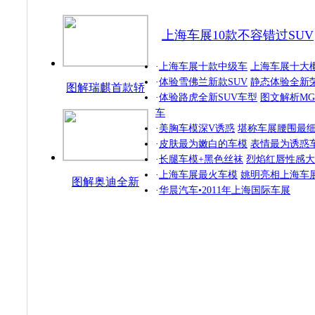
上海车展10款不容错过SUV
·
上海车展十款中级车
上海车展十大
·
体验雪佛兰新款SUV
静态体验全新荣
图解瑞麒首款轿
·
体验路虎全新SUV车型
图文解析MG
跑
车
·
美胸车模深V诱惑
堪称车展腰围最
·
皮肤最为嫩白的车模
表情最为诱惑
·
长腿车模+黑色丝袜
烈焰红唇性感大
·
上海车展最火车模
姚明亮相上海车
图解奥迪全新
·
华晨汽车•2011年上海国际车展
SUV