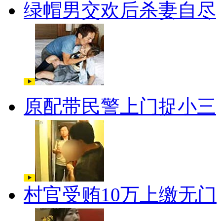
绿帽男交欢后杀妻自尽
原配带民警上门捉小三
村官受贿10万上缴无门