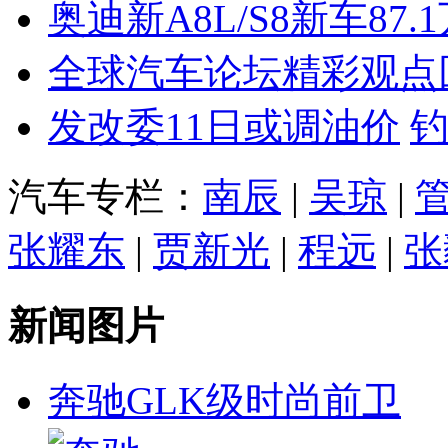
奥迪新A8L/S8新车87.
全球汽车论坛精彩观点
发改委11日或调油价
汽车专栏：
南辰
|
吴琼
|
张耀东
|
贾新光
|
程远
|
张
新闻图片
奔驰GLK级时尚前卫