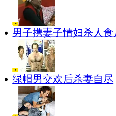
男子携妻子情妇杀人食
绿帽男交欢后杀妻自尽