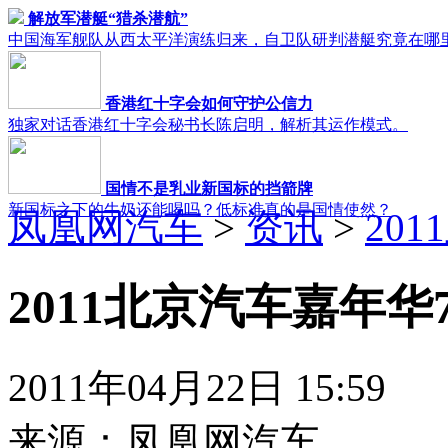
解放军潜艇“猎杀潜航”
中国海军舰队从西太平洋演练归来，自卫队研判潜艇究竟在哪
香港红十字会如何守护公信力
独家对话香港红十字会秘书长陈启明，解析其运作模式。
国情不是乳业新国标的挡箭牌
新国标之下的牛奶还能喝吗？低标准真的是国情使然？
凤凰网汽车
>
资讯
>
20
2011北京汽车嘉年
2011年04月22日 15:59
来源：
凤凰网汽车