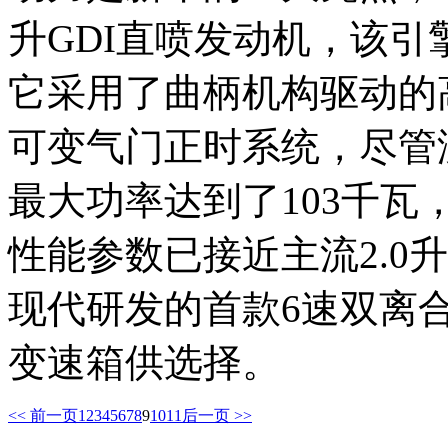
升GDI直喷发动机，该引
它采用了曲柄机构驱动的
可变气门正时系统，尽管
最大功率达到了103千瓦，
性能参数已接近主流2.0
现代研发的首款6速双离
变速箱供选择。
<< 前一页
1
2
3
4
5
6
7
8
9
10
11
后一页 >>