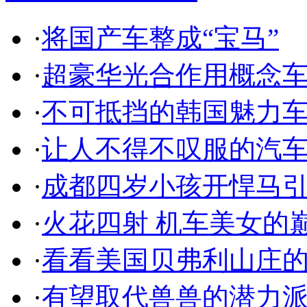
·
将国产车整成“宝马”
·
超豪华光合作用概念
·
不可抵挡的韩国魅力
·
让人不得不叹服的汽
·
成都四岁小孩开悍马
·
火花四射 机车美女的
·
看看美国贝弗利山庄
·
有望取代兽兽的潜力