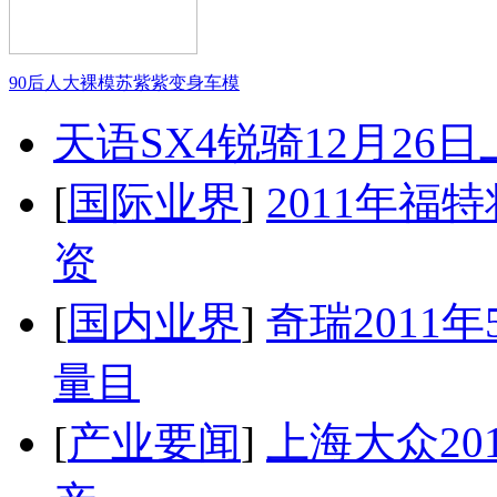
90后人大裸模苏紫紫变身车模
天语SX4锐骑12月26
[
国际业界
]
2011年
资
[
国内业界
]
奇瑞2011
量目
[
产业要闻
]
上海大众20