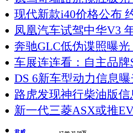
现代新款i40价格公布 约
凤凰汽车试驾中华V3 
奔驰GLC低伪谍照曝光
车展连连看：自主品牌S
DS 6新车型动力信息曝光
路虎发现神行柴油版信
新一代三菱ASX或推EV
君威
17.99-25.59万