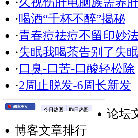
·
久视伤肝电脑族需养
·
喝酒“千杯不醉”揭秘
·
青春痘祛痘不留印妙
·
失眠我喝茶告别了失
·
口臭-口苦-口酸轻松除
·
2周止脱发-6周长新发
酷车美女
今日热图
昨日热图
论坛
博客文章排行