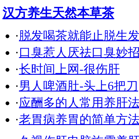
汉方养生天然本草茶
·
脱发喝茶就能止脱生
·
口臭惹人厌祛口臭妙
·
长时间上网-很伤肝
·
男人啤酒肚-头上6把刀
·
应酬多的人常用养肝
·
老胃病养胃的简单方