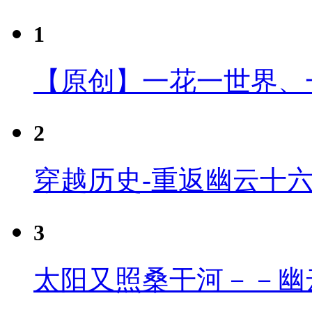
1
【原创】一花一世界、
2
穿越历史-重返幽云十
3
太阳又照桑干河－－幽