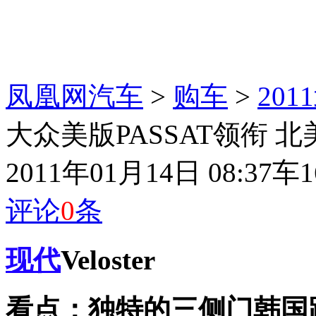
凤凰网汽车
>
购车
>
20
大众美版PASSAT领衔 
2011年01月14日 08:37
车1
评论
0
条
现代
Veloster
看点：独特的三侧门韩国