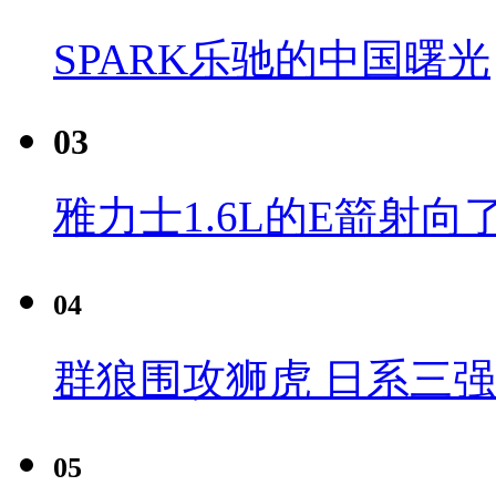
SPARK乐驰的中国曙光
03
雅力士1.6L的E箭射向
04
群狼围攻狮虎 日系三
05