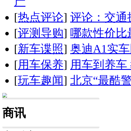
产
[
热点评论
]
评论：交通
[
评测导购
]
哪款性价比
[
新车谍照
]
奥迪A1实
[
用车保养
]
用车到养车
[
玩车趣闻
]
北京“最酷
商讯