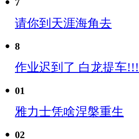
7
请你到天涯海角去
8
作业迟到了 白龙提车!!!
01
雅力士凭啥涅槃重生
02