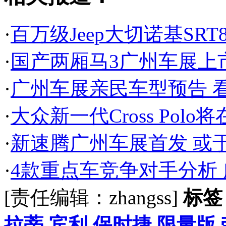
·
百万级Jeep大切诺基SR
·
国产两厢马3广州车展上
·
广州车展亲民车型预告 
·
大众新一代Cross Pol
·
新速腾广州车展首发 或
·
4款重点车竞争对手分析
[责任编辑：zhangss]
标签
拉蒂
宾利
保时捷
限量版