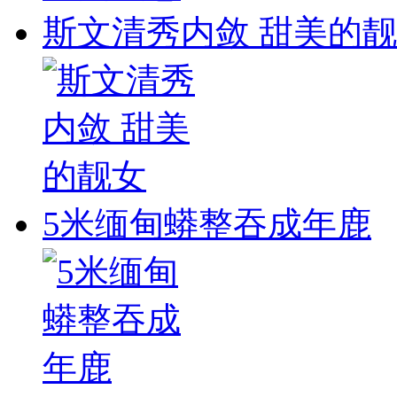
斯文清秀内敛 甜美的
5米缅甸蟒整吞成年鹿