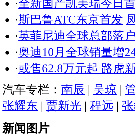
·
全新国产凯美瑞今日
·
斯巴鲁ATC东京首发
·
英菲尼迪全球总部落
·
奥迪10月全球销量增2
·
或售62.8万元起 路
汽车专栏：
南辰
|
吴琼
|
张耀东
|
贾新光
|
程远
|
张
新闻图片