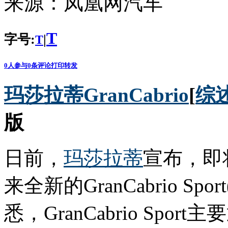
来源：
凤凰网汽车
T
字号:
|
T
0
人参与
0
条评论
打印
转发
玛莎拉蒂GranCabrio
[
综
版
日前，
玛莎拉蒂
宣布，即将
来全新的GranCabrio Spo
悉，GranCabrio Sp