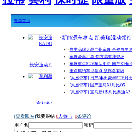
专题首页
·
新能源车盘点 凯美瑞混动领衔
·
自主品牌大战广州车展 合资自主
·
车展豪车汇总 你方唱罢我登场
·
车展重点SUV车型汇总 国产X1领
长安逸动EADO
·
重点爽约车型盘点 缺席各有因
·
[凤凰评车]
日产/丰田豪华SUV对
·
[凤凰评车]
国产宝马X1对比Q5
·
[凤凰评车]
宝马新1系对比奥迪A3
宾利慕尚
[查看跟帖]
我要跟帖
0
人参与
0
条评论
用户名
密码