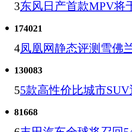
3
东风日产首款MPV将
174021
4
凤凰网静态评测雪佛兰
130083
5
5款高性价比城市SUV
81668
6
丰田汽车全球将召回5