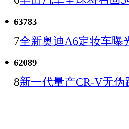
63783
7
全新奥迪A6定妆车曝
62089
8
新一代量产CR-V无伪