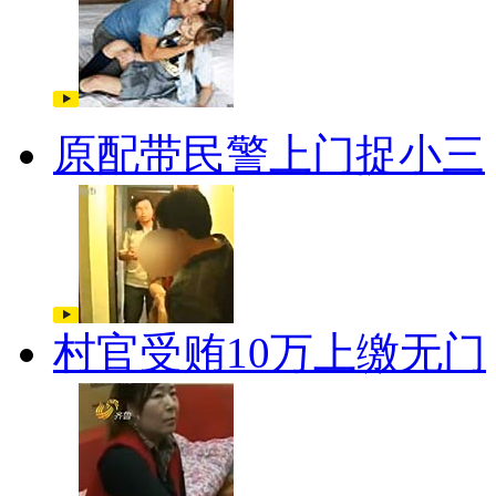
原配带民警上门捉小三
村官受贿10万上缴无门