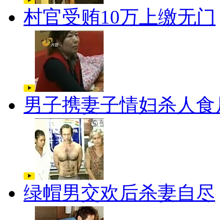
村官受贿10万上缴无门
男子携妻子情妇杀人食
绿帽男交欢后杀妻自尽