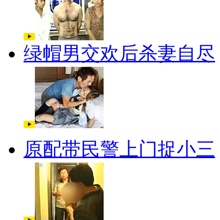
绿帽男交欢后杀妻自尽
原配带民警上门捉小三