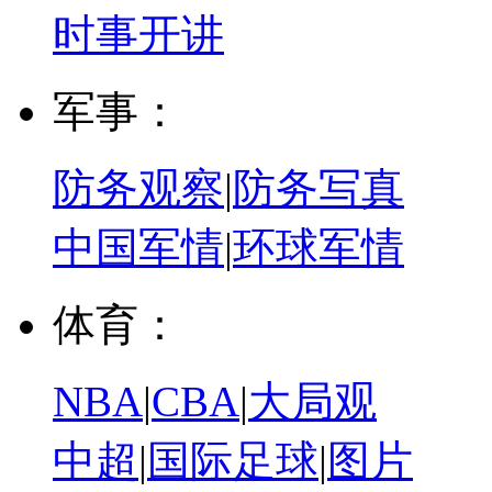
时事开讲
军事：
防务观察
|
防务写真
中国军情
|
环球军情
体育：
NBA
|
CBA
|
大局观
中超
|
国际足球
|
图片