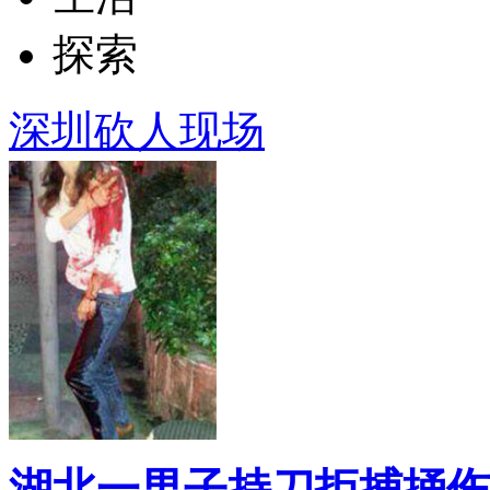
探索
深圳砍人现场
湖北一男子持刀拒捕捅伤