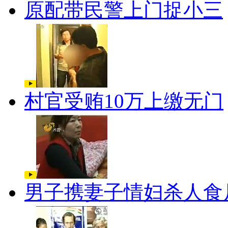
原配带民警上门捉小三
村官受贿10万上缴无门
男子携妻子情妇杀人食