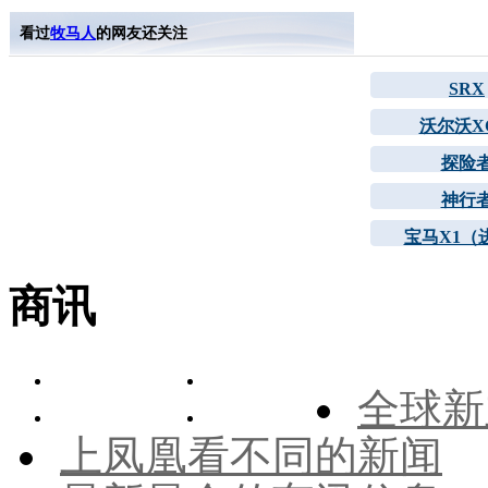
看过
牧马人
的网友还关注
SRX
沃尔沃XC
探险
神行
宝马X1（
商讯
全球新
上凤凰看不同的新闻