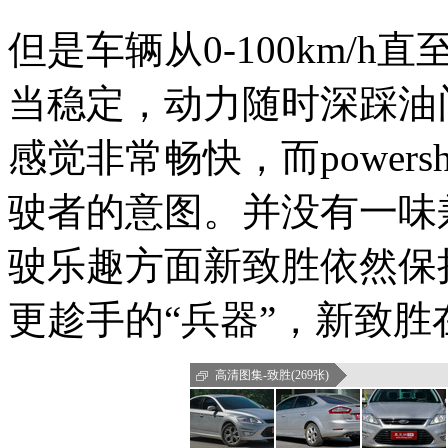
但是车辆从0-100km/
当稳定，动力随时深踩油
感觉非常畅快，而power
驶者的意图。并没有一味
驶乐趣方面新致胜依然保
更趁手的“兵器”，新致
高清图集-致胜(269张)