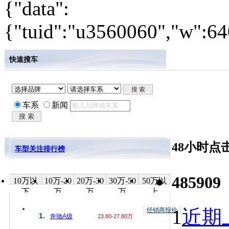
{"data":
{"tuid":"u3560060","w":640
快速搜车
车系
新闻
48小时点
车型关注排行榜
485909
10万以
10万-20
20万-30
30万-50
50万以
下
万
万
万
上
1
近期上
经销商报价
1.
奔驰A级
23.80-27.80万