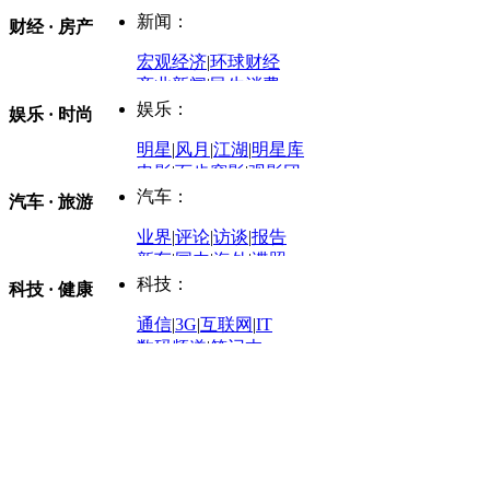
中国政要资料库
新闻：
财经 · 房产
评论：
宏观经济
|
环球财经
商业新闻
|
民生消费
时事开讲
娱乐：
娱乐 · 时尚
评论：
军事：
明星
|
风月
|
江湖
|
明星库
商业评论
|
宏观分析
电影
|
百步穿影
|
观影团
防务观察
|
防务写真
金融观察
|
财知道
星座
|
塔罗
|
演出
汽车：
汽车 · 旅游
中国军情
|
环球军情
外媒视角
凤凰网·非常道
|
星光邦
业界
|
评论
|
访谈
|
报告
体育：
股票：
时尚：
新车
|
国内
|
海外
|
谍照
购车
|
导购
|
试驾
|
图解
科技：
NBA
|
CBA
|
大局观
科技 · 健康
炒股大赛
|
图解资金流向
时装
|
美容
|
美体
|
论坛
文化
|
人文
|
酷车
|
游记
中超
|
国际足球
|
图片
投资观察
|
龙虎榜点评
化妆品库
|
试用中心
通信
|
3G
|
互联网
|
IT
用车
|
专栏
|
二手车
黑马追踪
|
明星分析师
情感
|
奢侈品
|
图片
数码频道
|
笔记本
历史：
赛事
|
城市站
|
经销商
时尚品牌库
科技专题
|
探索
论坛
|
报价库
|
图片库
理财：
轶闻秘档
|
历史映像室
健康：
历史专题
|
民间说史
城市：
基金
|
理财
|
银行
|
保险
外汇
|
期货
|
黄金
养生
|
食疗
|
心理
|
疾病
文化：
对话
|
专栏
|
城市之星
收藏
|
职场
热点
|
论坛
|
找大夫
陕西
|
河南
|
广州
|
重庆