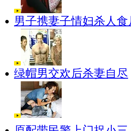
男子携妻子情妇杀人食
绿帽男交欢后杀妻自尽
原配带民警上门捉小三