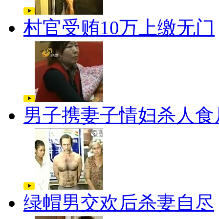
村官受贿10万上缴无门
男子携妻子情妇杀人食
绿帽男交欢后杀妻自尽