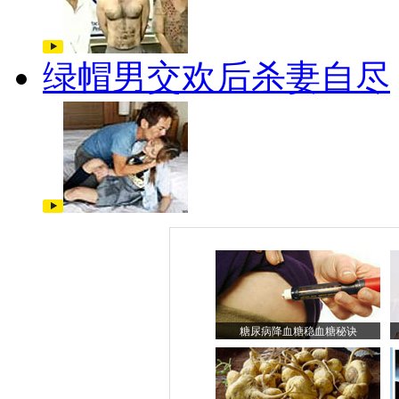
绿帽男交欢后杀妻自尽
糖尿病降血糖稳血糖秘诀