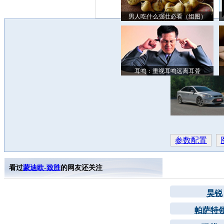
男人吃什么强壮必看（组图）
耳鸣：重视耳鸣远离耳聋
参数配置
看过
蒙迪欧-致胜
的网友还关注
昊锐
帕萨特