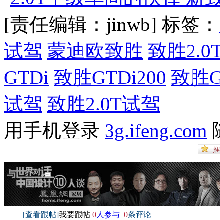
[责任编辑：jinwb]
标签：
试驾
蒙迪欧致胜
致胜2.0
GTDi
致胜GTDi200
致胜G
试驾
致胜2.0T试驾
用手机登录
3g.ifeng.com
[查看跟帖]
我要跟帖
0
人参与
0
条评论