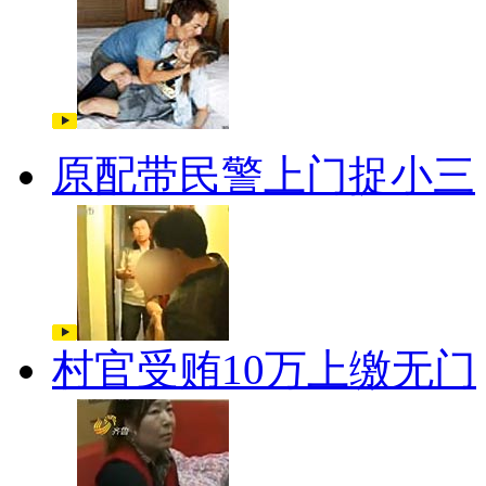
原配带民警上门捉小三
村官受贿10万上缴无门