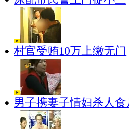
村官受贿10万上缴无门
男子携妻子情妇杀人食