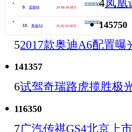
4
凤凰
经销商报价
9.
雷斯特
24.98-38.68万
145750
经销商报价
10.
奥迪A3
25.50-32.80万
5
2017款奥迪A6配置曝
141357
6
试驾奇瑞路虎揽胜极光
116350
7
广汽传祺GS4北京上市 