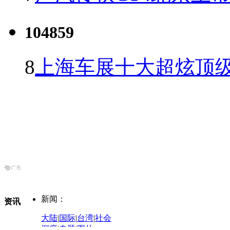
104859
8
上海车展十大超炫顶级
新闻：
资讯
大陆
|
国际
|
台湾
|
社会
深度
|
专题
|
图片