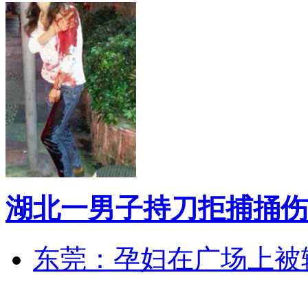
湖北一男子持刀拒捕捅伤
东莞：孕妇在广场上被辅