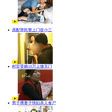
原配带民警上门捉小三
村官受贿10万上缴无门
男子携妻子情妇杀人食尸