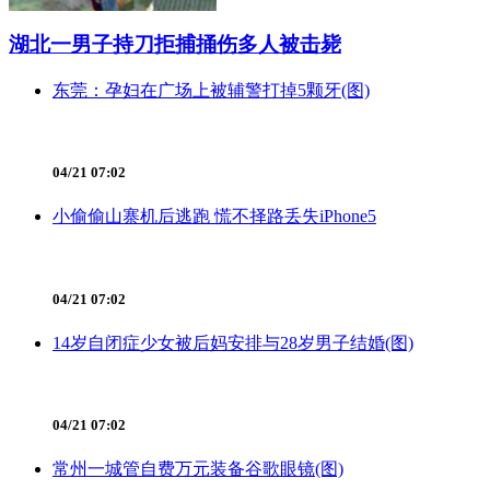
湖北一男子持刀拒捕捅伤多人被击毙
东莞：孕妇在广场上被辅警打掉5颗牙(图)
04/21 07:02
小偷偷山寨机后逃跑 慌不择路丢失iPhone5
04/21 07:02
14岁自闭症少女被后妈安排与28岁男子结婚(图)
04/21 07:02
常州一城管自费万元装备谷歌眼镜(图)