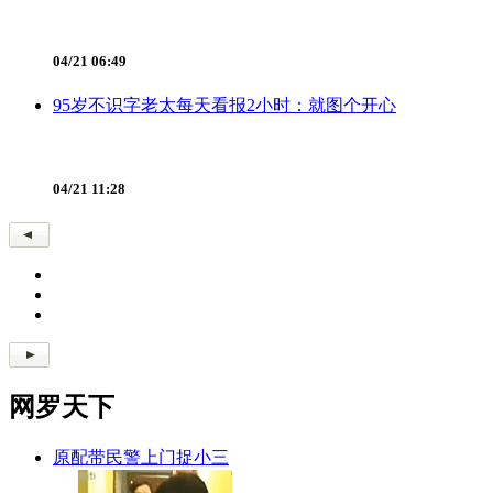
04/21 06:49
95岁不识字老太每天看报2小时：就图个开心
04/21 11:28
网罗天下
原配带民警上门捉小三