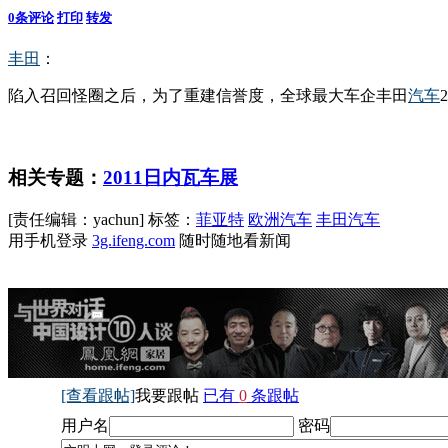
0
条评论
打印
转发
丰田
：
陷入召回怪圈之后，为了重建信誉度，全球最大车企丰田
汽车
相关专题：
2011日内瓦车展
[责任编辑：yachun]
标签：
菲亚特
欧洲汽车
丰田汽车
用手机登录
3g.ifeng.com
随时随地看新闻
[查看跟帖]
我要跟帖
已有
0
条跟帖
用户名
密码