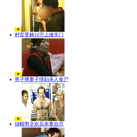
村官受贿10万上缴无门
男子携妻子情妇杀人食尸
绿帽男交欢后杀妻自尽