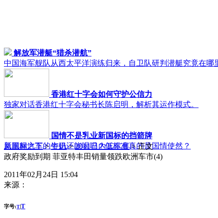
解放军潜艇“猎杀潜航”
中国海军舰队从西太平洋演练归来，自卫队研判潜艇究竟在哪
香港红十字会如何守护公信力
独家对话香港红十字会秘书长陈启明，解析其运作模式。
国情不是乳业新国标的挡箭牌
新国标之下的牛奶还能喝吗？低标准真的是国情使然？
凤凰网汽车
>
资讯
>
2011日内瓦车展
> 正文
政府奖励到期 菲亚特丰田销量领跌欧洲车市(4)
2011年02月24日 15:04
来源：
T
字号:
|
T